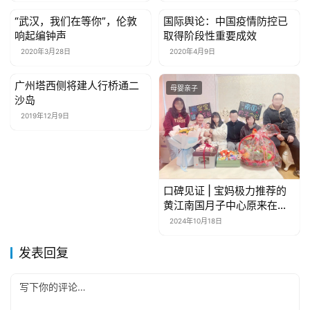
“武汉，我们在等你”，伦敦
国际舆论：中国疫情防控已
母婴亲子
母婴亲子
响起编钟声
取得阶段性重要成效
2020年3月28日
2020年4月9日
广州塔西侧将建人行桥通二
母婴亲子
母婴亲子
沙岛
2019年12月9日
口碑见证 | 宝妈极力推荐的
黄江南国月子中心原来在这
里！
2024年10月18日
发表回复