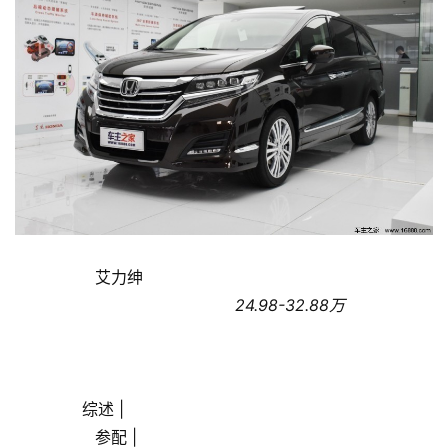
互
联
网
娱
乐
综
艺
房
产
                艾力绅                
家
                                            24.98-32.88万
具
母
婴
       综述 |
亲
                参配 |
子