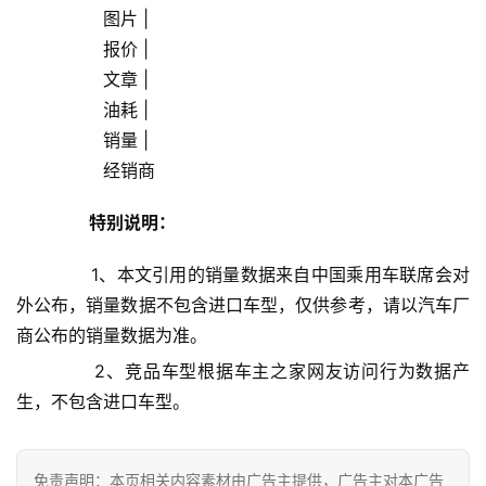
                图片 |
                报价 |
女
性
                文章 |
时
                油耗 |
尚
                销量 |
                经销商            
健
康
特别说明：
资
讯
       1、本文引用的销量数据来自中国乘用车联席会对
外公布，销量数据不包含进口车型，仅供参考，请以汽车厂
关
商公布的销量数据为准。
于
       2、竞品车型根据车主之家网友访问行为数据产
我
生，不包含进口车型。
们
联
免责声明：本页相关内容素材由广告主提供，广告主对本广告