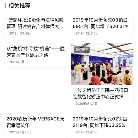
相关推荐
“营商环境法治化与法律风险
2019年10月份领克03销量
母婴亲子
母婴亲子
管理”研讨会在广州律师大厦
6951台, 同比增长620.31%
成功举行
2019年12月9日
2019年12月10日
从“危机”中寻找“机遇”——胜
母婴亲子
母婴亲子
芳家具产业破局之路
2020年5月8日
宁波牙齿矫正医院—鼎植口
腔数智化矫正中心正式揭
牌，守护甬城市民颌面健康
2026年6月27日
2020农历新年 VERSACE庆
2019年10月份领克02销量
母婴亲子
母婴亲子
祝幸运鼠年
2119台, 同比下降63.25%
2020年2月23日
2019年12月10日