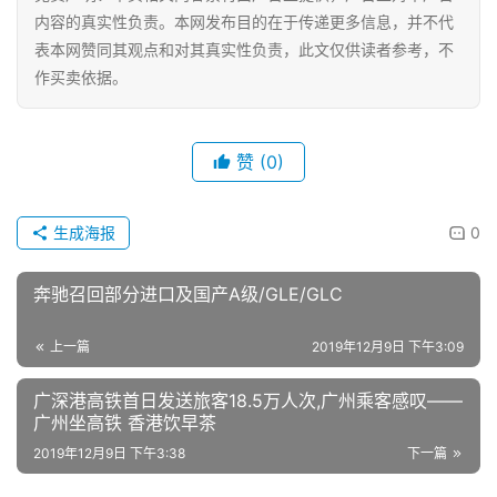
系
内容的真实性负责。本网发布目的在于传递更多信息，并不代
我
表本网赞同其观点和对其真实性负责，此文仅供读者参考，不
们
作买卖依据。
赞
(0)
生成海报
0
奔驰召回部分进口及国产A级/GLE/GLC
上一篇
2019年12月9日 下午3:09
广深港高铁首日发送旅客18.5万人次,广州乘客感叹——
广州坐高铁 香港饮早茶
2019年12月9日 下午3:38
下一篇