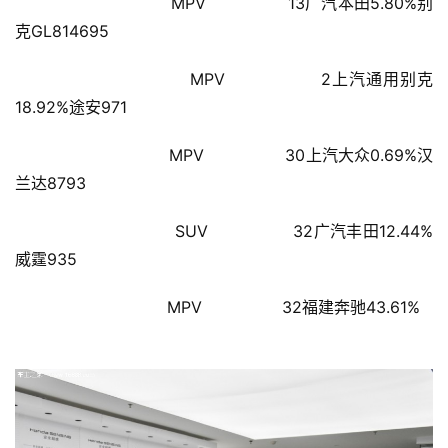
                        MPV                13广汽本田5.80%别
讯
克GL814695
财
                        MPV                2上汽通用别克
经
18.92%途安971
商
业
                        MPV                30上汽大众0.69%汉
兰达8793
A
I
                        SUV                32广汽丰田12.44%
科
威霆935
技
                        MPV                32福建奔驰43.61%
经
济
金
融