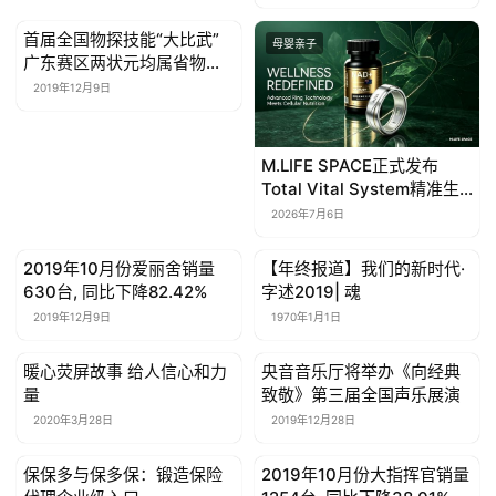
首届全国物探技能“大比武”
母婴亲子
母婴亲子
广东赛区两状元均属省物探
队
2019年12月9日
M.LIFE SPACE正式发布
Total Vital System精准生
命活力生态系统
2026年7月6日
2019年10月份爱丽舍销量
【年终报道】我们的新时代·
母婴亲子
母婴亲子
630台, 同比下降82.42%
字述2019| 魂
2019年12月9日
1970年1月1日
暖心荧屏故事 给人信心和力
央音音乐厅将举办《向经典
母婴亲子
母婴亲子
量
致敬》第三届全国声乐展演
2020年3月28日
2019年12月28日
保保多与保多保：锻造保险
2019年10月份大指挥官销量
母婴亲子
母婴亲子