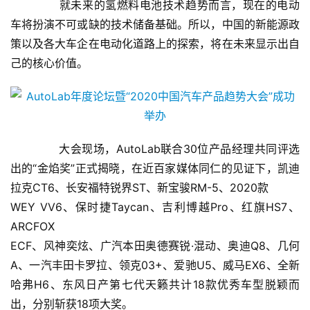
       就未来的氢燃料电池技术趋势而言，现在的电动
车将扮演不可或缺的技术储备基础。所以，中国的新能源政
策以及各大车企在电动化道路上的探索，将在未来显示出自
己的核心价值。
       大会现场，AutoLab联合30位产品经理共同评选
出的“金焰奖”正式揭晓，在近百家媒体同仁的见证下，凯迪
拉克CT6、长安福特锐界ST、新宝骏RM-5、2020款
WEY VV6、保时捷Taycan、吉利博越Pro、红旗HS7、
ARCFOX
ECF、风神奕炫、广汽本田奥德赛锐·混动、奥迪Q8、几何
A、一汽丰田卡罗拉、领克03+、爱驰U5、威马EX6、全新
哈弗H6、东风日产第七代天籁共计18款优秀车型脱颖而
出，分别斩获18项大奖。