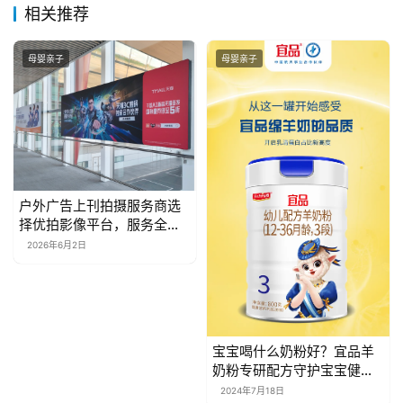
相关推荐
母婴亲子
母婴亲子
户外广告上刊拍摄服务商选
择优拍影像平台，服务全国
媒体集团上刊拍摄
2026年6月2日
宝宝喝什么奶粉好？宜品羊
奶粉专研配方守护宝宝健康
成长
2024年7月18日