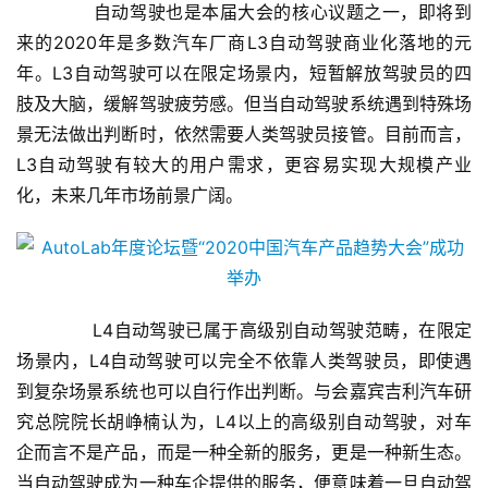
       自动驾驶也是本届大会的核心议题之一，即将到
I
来的2020年是多数汽车厂商L3自动驾驶商业化落地的元
科
年。L3自动驾驶可以在限定场景内，短暂解放驾驶员的四
技
肢及大脑，缓解驾驶疲劳感。但当自动驾驶系统遇到特殊场
景无法做出判断时，依然需要人类驾驶员接管。目前而言，
经
济
L3自动驾驶有较大的用户需求，更容易实现大规模产业
金
化，未来几年市场前景广阔。
融
互
联
网
       L4自动驾驶已属于高级别自动驾驶范畴，在限定
场景内，L4自动驾驶可以完全不依靠人类驾驶员，即使遇
娱
到复杂场景系统也可以自行作出判断。与会嘉宾吉利汽车研
乐
究总院院长胡峥楠认为，L4以上的高级别自动驾驶，对车
综
企而言不是产品，而是一种全新的服务，更是一种新生态。
艺
当自动驾驶成为一种车企提供的服务，便意味着一旦自动驾