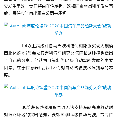
驶发生事故，责任将由车企承担，这如同乘坐出租车发生事
房
故，责任应当由出租车公司来承担。
产
家
具
母
       L4以上高级别自动驾驶科技何时能够实现大规模
婴
商业化落地?与会嘉宾吉利汽车研究总院院长胡峥楠也做出
亲
了自己的分享，他认为目前制约L4级自动驾驶发展的主要
子
因素，在于传感器精度和人们对自动驾驶技术误判率的态
度。
女
性
时
尚
       现阶段传感器精度普遍无法支持车辆高速移动时
健
康
对道路环境的实时感知，要想实现L4级自动驾驶，提高传