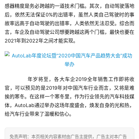
资
感器精度是务必跨越的一道技术门槛。其次，自动驾驶落地
讯
后，依然无法保证0%的出错率，虽然人类自己驾驶时的事
故率远高于自动驾驶的出错率，人类依然无法忍受。综合而
关
言，车企及自动驾驶公司想要跨越这两个门槛，最快也要在
于
2021年到2022年之间才能实现。
我
们
联
系
       年岁将至，各大车企2019全年销售工作即将收
我
官，可以预见的是2019年对中国汽车行业而言，又将是难
们
挨的寒冬。在这样一个寒冬里，作为行业领先的汽车科技媒
体，AutoLab通过举办这场年度盛会，焕发自身的光和热，
给汽车行业带来了温暖和信心。
免责声明：本页相关内容素材由广告主提供，广告主对本广告