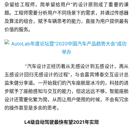
杂留给工程师，简单留给用户”的设计原则成了重要的课
题。工程师需要分析用户不同场景下的需求，并通过传感器
及算法的组合，赋予车辆思考的能力，直接为用户提供最有
价值的服务。
首
页
新
闻
       “汽车设计正经历着从无感设计到五感设计，再从
资
五感设计回归无感设计的过程”，与会嘉宾博泰交互设计总
讯
监朱健分享道。一开始我们的汽车座舱是冰冷的，科技的进
步赋予了座舱感知与交互的能力，但这远远不够，智能座舱
财
设计还需要化繁为简，从而让用户使用的时候，不会有冗余
经
的操作甚至是多余的思考。
商
业
L4级自动驾驶最快有望2021年实现
A