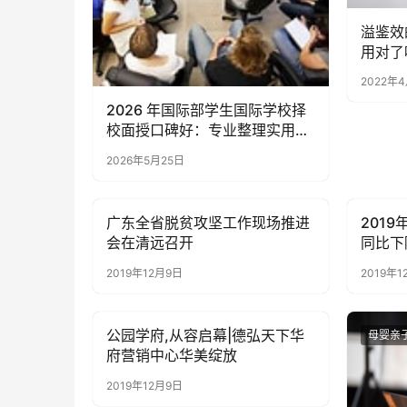
溢鉴效
用对了
2022年
2026 年国际部学生国际学校择
校面授口碑好：专业整理实用指
南参考
2026年5月25日
广东全省脱贫攻坚工作现场推进
2019
母婴亲子
母婴亲
会在清远召开
同比下降
2019年12月9日
2019年1
公园学府,从容启幕|德弘天下华
母婴亲子
母婴亲
府营销中心华美绽放
2019年12月9日