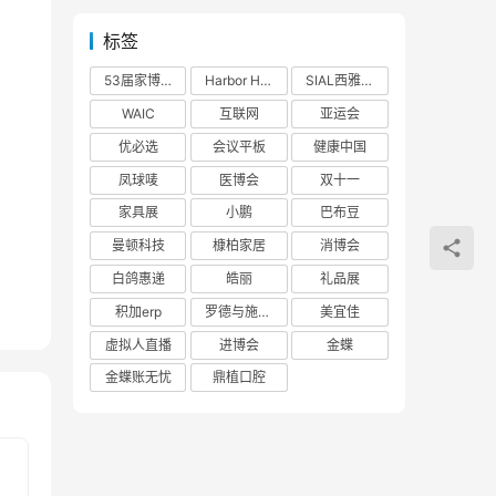
标签
53届家博会
Harbor House
SIAL西雅展
WAIC
互联网
亚运会
优必选
会议平板
健康中国
凤球唛
医博会
双十一
家具展
小鹏
巴布豆
曼顿科技
槺柏家居
消博会
白鸽惠递
皓丽
礼品展
积加erp
罗德与施瓦茨
美宜佳
虚拟人直播
进博会
金蝶
金蝶账无忧
鼎植口腔