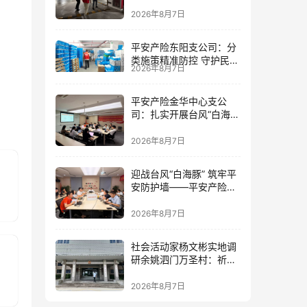
筑牢防线
2026年8月7日
平安产险东阳支公司：分
类施策精准防控 守护民生
2026年8月7日
民企安全
平安产险金华中心支公
司：扎实开展台风“白海
豚”灾前风险减量工作
2026年8月7日
迎战台风“白海豚” 筑牢平
安防护墙——平安产险金
华中心支公司全力部署台
风防御工作
2026年8月7日
社会活动家杨文彬实地调
研余姚泗门万圣村：祈盼
提高民生福祉，让老百姓
真正有获得感
2026年8月7日