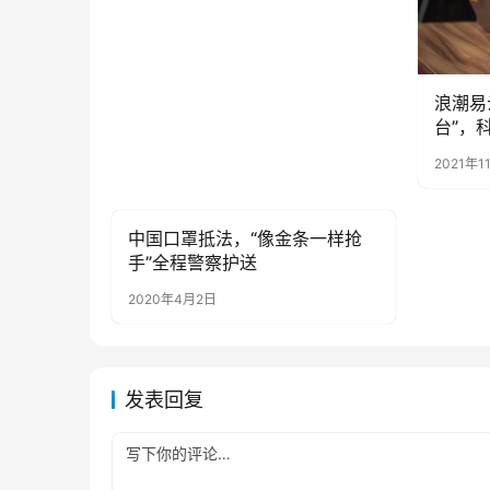
浪潮易
台”，
2021年1
中国口罩抵法，“像金条一样抢
母婴亲子
手”全程警察护送
2020年4月2日
发表回复