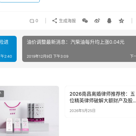
0
生成海报
险进
油价调整最新消息：汽柴油每升均上涨0.04元
下午2:40
2019年12月9日 下午3:09
下
2026南昌离婚律师推荐榜：五
子
母婴亲子
位精英律师破解大额财产及股
分割、涉外离婚难题，守护您
2026年5月25日
财产与尊严