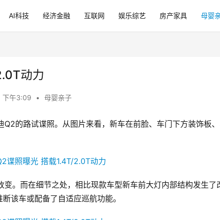
AI科技
经济金融
互联网
娱乐综艺
房产家具
母婴
.0T动力
 下午3:09
•
母婴亲子
改款奥迪Q2的路试谍照。从图片来看，新车在前脸、车门下方装饰板
出较大改变。而在细节之处，相比现款车型新车前大灯内部结构发生了
推断该车或配备了自适应巡航功能。