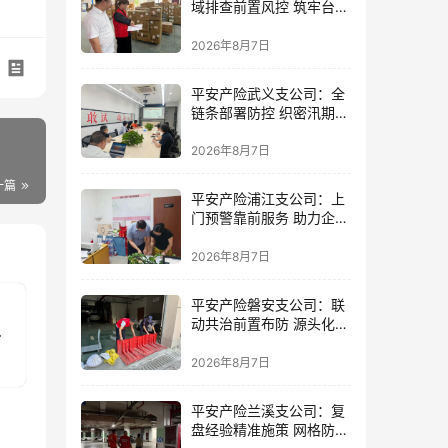
域排查前置风控 筑牢台风
防御屏障
2026年8月7日
平安产险武义支公司：全
链条部署防控 织密汛期安
全防线
2026年8月7日
一篇
平安产险浦江支公司：上
门预警靠前服务 助力企业
筑牢防线
2026年8月7日
平安产险磐安支公司：联
动共治前置布防 源头化解
权
内涝风险
的
2026年8月7日
平安产险兰溪支公司：复
盘经验精准施策 网格防控