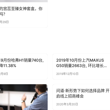
的宫蕊至臻女神套盒，你
吗？
4月29日
年9月份哈弗H1销量740台,
2019年10月份上汽MAXUS
子
母婴亲子
11.38%
G50销量2663台, 环比增长
4.72%
2月9日
2019年12月10日
问道·新形势下如何选择品牌 开
子
母婴亲子
启线上招商峰会
2020年3月20日