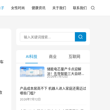
亲子
女性时尚
健康资讯
关于我们
联系我们
AI科技
商业
互联网
、车
储能电芯量产卡点迎解
法！先导智能三大自研技
2026年7月12日
术攻克大尺寸制芯难题
产品成本居高不下 机器人进入家庭还需迈过
改
哪些门槛?
2026年7月12日