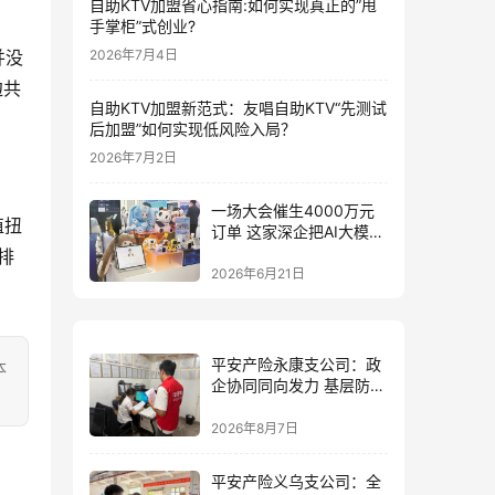
自助KTV加盟省心指南:如何实现真正的”甩
手掌柜”式创业?
并没
2026年7月4日
边共
自助KTV加盟新范式：友唱自助KTV“先测试
后加盟”如何实现低风险入局？
2026年7月2日
一场大会催生4000万元
值扭
订单 这家深企把AI大模型
装进小玩具
排
2026年6月21日
平安产险永康支公司：政
本
企协同同向发力 基层防控
精准落地
2026年8月7日
平安产险义乌支公司：全