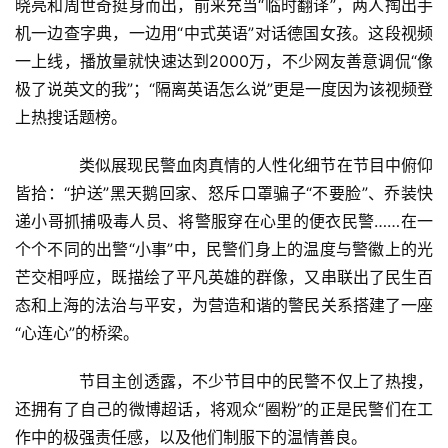
产
晓亮和周世奇挺身而出，前来充当“临时翻译”，两人掏出手
家
机一边查字典，一边用“中式英语”对话德国女孩。这段视频
具
一上线，播放量就快速达到2000万，不少网友善意调侃“像
极了说英文的我”；“隔离英语怎么说”更是一度因为该视频登
母
上热搜话题榜。
婴
亲
　　类似展现民警血肉真情的人性化细节在节目中俯仰
子
皆拾：“护送”黑天鹅回家、怒斥口罩骗子“不要脸”、乔装快
递小哥抓捕吸毒人员、将警服穿在心里的便衣民警……在一
女
个个不同的出警“小事”中，民警们身上的温度与警徽上的光
性
芒交相呼应，既描绘了平凡英雄的群像，又串联出了民生百
时
态和上海的法治与平安，为营造和谐的警民关系搭建了一座
尚
“心连心”的桥梁。
健
　　节目主创透露，不少节目中的民警不仅上了热搜，
康
还拥有了自己的微博超话，将观众“圈粉”的正是民警们在工
资
讯
作中的极强责任感，以及他们制服下的温情善良。