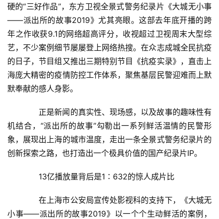
硬的“三好作品”，东方卫视全景式警务纪录片《大城无小事
——派出所的故事2019》尤其亮眼。这部去年底开播的跨
年之作收获9.1的网络超高评分，收视超过卫视周末大型综
艺，不少案例细节屡屡登上网络热搜。在众志成城全民抗疫
的日子，节目组又推出三期特别节目《抗疫实录》，直击上
海庞大精密的疫情防控工作体系，聚焦基层民警迎难而上默
默奉献的感人身影。
　　正是新闻的真实性、现场感，以及故事的趣味性有
机结合，“派出所的故事”勾勒出一系列鲜活温情的民警形
象，展现出上海的城市温度，走出一条全景式警务纪录片的
创新探索之路，也打造出一个极具价值的国产纪录片IP。
　　13亿播放量背后是1∶632的惊人成片比
　　在上海市公安局宣传处影视科的支持下，《大城无
小事——派出所的故事2019》以一个个生动鲜活的案例，