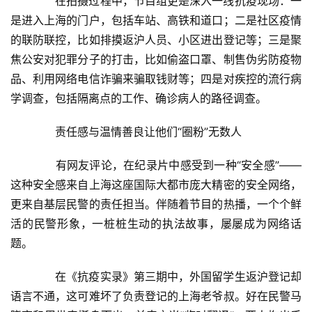
　　在拍摄过程中，节目组更是深入一线抗疫现场：一
技
是进入上海的门户，包括车站、高铁和道口；二是社区疫情
的联防联控，比如排摸返沪人员、小区进出登记等；三是聚
经
焦公安对犯罪分子的打击，比如偷盗口罩、制售伪劣防疫物
济
品、利用网络电信诈骗来骗取钱财等；四是对疾控的流行病
金
学调查，包括隔离点的工作、确诊病人的路径调查。
融
　　责任感与温情善良让他们“圈粉”无数人
互
联
　　有网友评论，在纪录片中感受到一种“安全感”——
网
这种安全感来自上海这座国际大都市庞大精密的安全网络，
更来自基层民警的责任担当。伴随着节目的热播，一个个鲜
娱
活的民警形象，一桩桩生动的执法故事，屡屡成为网络话
乐
题。
综
艺
　　在《抗疫实录》第三期中，外国留学生返沪登记却
语言不通，这可难坏了负责登记的上海老爷叔。好在民警马
房