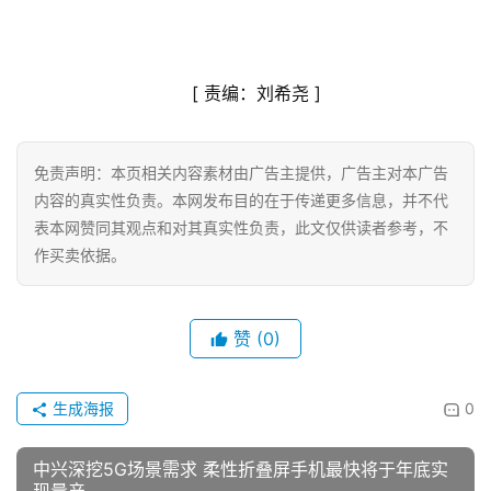
关
于
[ 
责编：刘希尧
 ]
我
们
免责声明：本页相关内容素材由广告主提供，广告主对本广告
联
内容的真实性负责。本网发布目的在于传递更多信息，并不代
系
表本网赞同其观点和对其真实性负责，此文仅供读者参考，不
我
作买卖依据。
们
赞
(0)
生成海报
0
中兴深挖5G场景需求 柔性折叠屏手机最快将于年底实