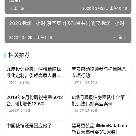
现量产
上一篇
2020年3月27日 上午10:49
2020地球一小时,京基集团多项目共同响应地球一小时
2020年3月29日 上午4:45
下一篇
相关推荐
九度设计孙巍：深耕精装标
宝安启动律师参与扫黑除恶
母婴亲子
母婴亲子
准化定制，引领高质人居设
专项行动
计
2020年3月19日
2019年12月10日
2019年9月份昕锐销量5012
6部门通报住房租赁中介第二
母婴亲子
母婴亲子
台, 同比增长13.6%
批违法违规典型案例
2019年12月9日
2019年12月10日
中国使馆还是回应他了
黑马童装品牌MiniBalabala
母婴亲子
母婴亲子
斩获天猫母婴3项大奖！