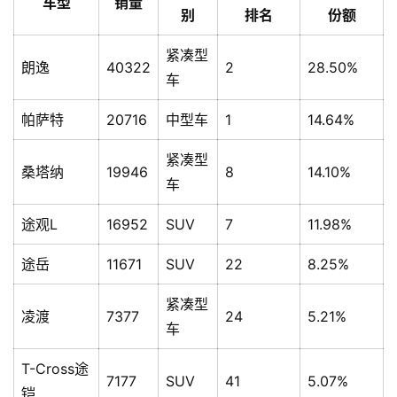
车型
销量
别
排名
份额
紧凑型
朗逸
40322
2
28.50%
车
帕萨特
20716
中型车
1
14.64%
紧凑型
桑塔纳
19946
8
14.10%
车
途观L
16952
SUV
7
11.98%
途岳
11671
SUV
22
8.25%
紧凑型
凌渡
7377
24
5.21%
车
T-Cross途
7177
SUV
41
5.07%
铠