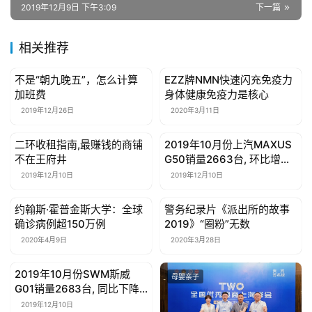
2019年12月9日 下午3:09
下一篇
相关推荐
不是“朝九晚五”，怎么计算
EZZ牌NMN快速闪充免疫力
母婴亲子
母婴亲子
加班费
身体健康免疫力是核心
2019年12月26日
2020年3月11日
二环收租指南,最赚钱的商铺
2019年10月份上汽MAXUS
母婴亲子
母婴亲子
不在王府井
G50销量2663台, 环比增长
4.72%
2019年12月10日
2019年12月10日
约翰斯·霍普金斯大学：全球
警务纪录片《派出所的故事
母婴亲子
母婴亲子
确诊病例超150万例
2019》“圈粉”无数
2020年4月9日
2020年3月28日
2019年10月份SWM斯威
母婴亲子
母婴亲子
G01销量2683台, 同比下降
33.26%
2019年12月10日