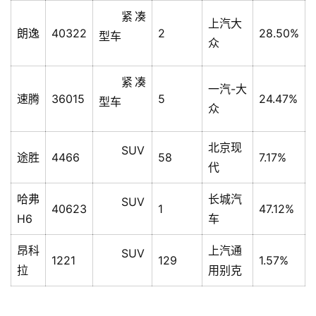
产
紧凑
上汽大
家
朗逸
40322
2
28.50%
型车
众
具
紧凑
母
一汽-大
速腾
36015
5
24.47%
婴
型车
众
亲
子
北京现
SUV
途胜
4466
58
7.17%
代
女
性
哈弗
长城汽
SUV
时
40623
1
47.12%
H6
车
尚
昂科
上汽通
SUV
1221
129
1.57%
健
拉
用别克
康
资
讯