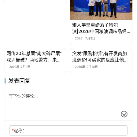
粮人学堂重磅落子哈尔
滨|2026中国粮油调味品经
销商峰会，全赛道共探盈利
2026年7月3日
新路径
网传20年悬案“南大碎尸案”
突发“限购松绑”,有开发商加
母婴亲子
母婴亲子
深圳告破？两地警方：未有
班调价!可买家的反应让他们
相关警情
尴尬…
2019年12月9日
2019年12月10日
发表回复
*
昵称：