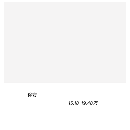
关
于
我
们
联
系
我
们
                途安                
                                            15.18-19.48万