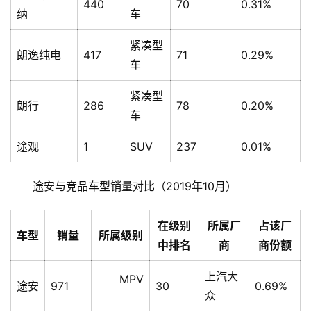
科
440
70
0.31%
纳
车
技
紧凑型
朗逸纯电
417
71
0.29%
经
车
济
金
紧凑型
朗行
286
78
0.20%
融
车
互
途观
1
SUV
237
0.01%
联
网
途安与竞品车型销量对比（2019年10月）
娱
在级别
所属厂
占该厂
乐
车型
销量
所属级别
中排名
商
商份额
综
艺
上汽大
MPV
途安
971
30
0.69%
众
房