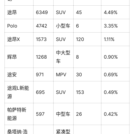
途昂
6349
SUV
45
4.49%
首
Polo
4742
小型车
6
3.35%
页
途昂X
1573
SUV
120
1.11%
新
闻
中大型
辉昂
1268
8
0.90%
资
车
讯
途安
971
MPV
30
0.69%
财
途观L新能
经
695
SUV
153
0.49%
源
商
业
帕萨特新
597
中型车
26
0.42%
能源
A
I
桑塔纳·浩
紧凑型