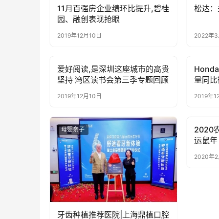
11月百强房企业绩环比提升,碧桂
松达：
母婴亲子
公益资
园、融创表现抢眼
2019年12月10日
2022年
爱好阅读,是深圳这座城市的高贵
Hond
母婴亲子
母婴亲
坚持 湾区读书会第三季专题回顾
量同比
2019年12月10日
2019年1
2020
母婴亲子
母婴亲
运鼠年
2020年
牙齿种植推荐医院|上海鼎植口腔