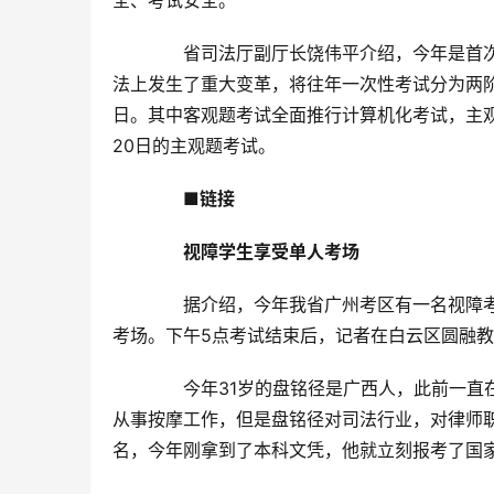
全、考试安全。
　　省司法厅副厅长饶伟平介绍，今年是首
法上发生了重大变革，将往年一次性考试分为两阶
日。其中客观题考试全面推行计算机化考试，主观
20日的主观题考试。
　　■链接
　　视障学生享受单人考场
　　据介绍，今年我省广州考区有一名视障
考场。下午5点考试结束后，记者在白云区圆融
　　今年31岁的盘铭径是广西人，此前一直
从事按摩工作，但是盘铭径对司法行业，对律师
名，今年刚拿到了本科文凭，他就立刻报考了国