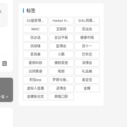
标签
本
53届家博会
Harbor House
SIAL西雅展
WAIC
互联网
亚运会
优必选
会议平板
健康中国
凤球唛
医博会
双十一
家具展
小鹏
巴布豆
曼顿科技
槺柏家居
消博会
白鸽惠递
皓丽
礼品展
积加erp
罗德与施瓦茨
美宜佳
虚拟人直播
进博会
金蝶
金蝶账无忧
鼎植口腔
一篇