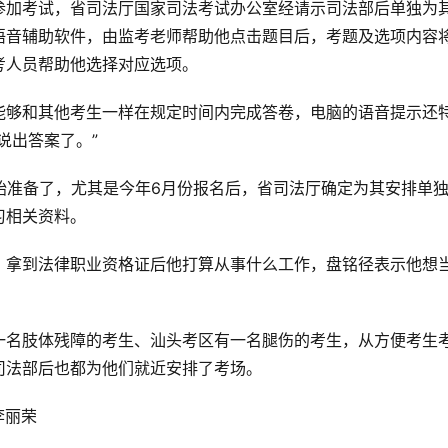
参加考试，省司法厅国家司法考试办公室经请示司法部后单独为
语音辅助软件，由监考老师帮助他点击题目后，考题及选项内容
考人员帮助他选择对应选项。
能够和其他考生一样在规定时间内完成答卷，电脑的语音提示还
说出答案了。”
始准备了，尤其是今年6月份报名后，省司法厅确定为其安排单
习相关资料。
，拿到法律职业资格证后他打算从事什么工作，盘铭径表示他想
一名肢体残障的考生、汕头考区有一名腿伤的考生，从方便考生
司法部后也都为他们就近安排了考场。
李丽荣