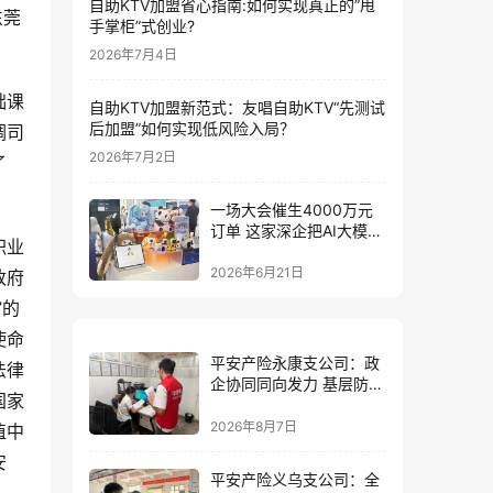
自助KTV加盟省心指南:如何实现真正的”甩
东莞
手掌柜”式创业?
2026年7月4日
础课
自助KTV加盟新范式：友唱自助KTV“先测试
后加盟”如何实现低风险入局？
调司
2026年7月2日
了
一场大会催生4000万元
订单 这家深企把AI大模型
职业
装进小玩具
2026年6月21日
政府
”的
使命
平安产险永康支公司：政
法律
企协同同向发力 基层防控
国家
精准落地
2026年8月7日
值中
安
平安产险义乌支公司：全