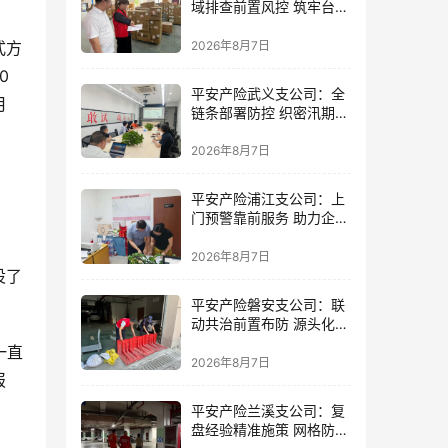
域排查前置风控 筑牢台风
防御屏障
2026年8月7日
式方
0
平安产险武义支公司：全
月
链条部署防控 织密汛期安
全防线
2026年8月7日
平安产险浦江支公司：上
门预警靠前服务 助力企业
筑牢防线
2026年8月7日
设了
平安产险磐安支公司：联
动共治前置布防 源头化解
内涝风险
一直
2026年8月7日
报
平安产险兰溪支公司：复
盘经验精准施策 网格防控