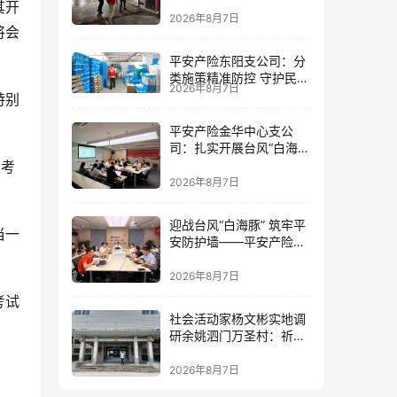
筑牢防线
其开
2026年8月7日
将会
平安产险东阳支公司：分
类施策精准防控 守护民生
2026年8月7日
民企安全
特别
平安产险金华中心支公
司：扎实开展台风“白海
豚”灾前风险减量工作
独考
2026年8月7日
迎战台风“白海豚” 筑牢平
当一
安防护墙——平安产险金
华中心支公司全力部署台
风防御工作
2026年8月7日
考试
社会活动家杨文彬实地调
研余姚泗门万圣村：祈盼
提高民生福祉，让老百姓
真正有获得感
2026年8月7日