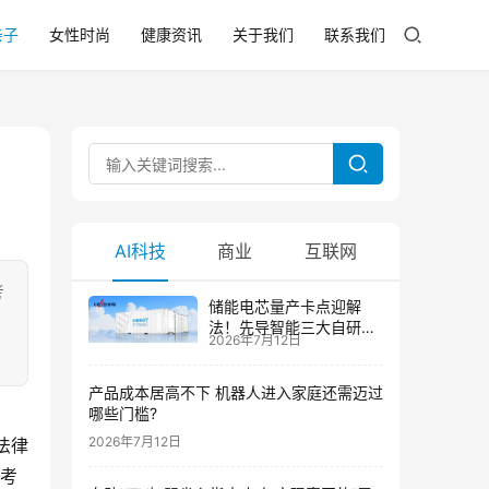
亲子
女性时尚
健康资讯
关于我们
联系我们
AI科技
商业
互联网
考
储能电芯量产卡点迎解
法！先导智能三大自研技
2026年7月12日
术攻克大尺寸制芯难题
产品成本居高不下 机器人进入家庭还需迈过
哪些门槛?
2026年7月12日
法律
缺考