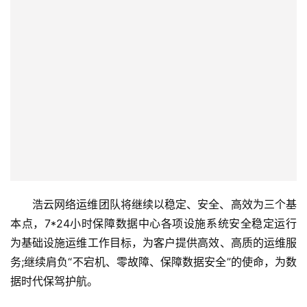
子
女
性
时
尚
健
康
资
讯
浩云网络运维团队将继续以稳定、安全、高效为三个基
关
本点，7*24小时保障数据中心各项设施系统安全稳定运行
于
为基础设施运维工作目标，为客户提供高效、高质的运维服
我
务;继续肩负“不宕机、零故障、保障数据安全”的使命，为数
们
据时代保驾护航。