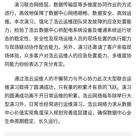
演习联合网络层、数据传输层等多维度协同作业的方式
互
进行，高效地保障了数据中心网络顺畅、数据安全、高效运
联
维。本次演习，强化了浩云运维团队突发故障的应急处置能
网
力，检验了浩云数据中心供配电系统设备及暖通系统运行状
态的稳定性、安全性及现场运维人员的现场处置的执行能力
娱
与现场联动协作配合能力。另外，演习还邀请了客户亲临现
乐
场体验，众多客户对浩云运维人的应急处置能力、多维度协
综
艺
同能力纷纷表达了充分肯定。
通过浩云运维人的不懈努力与齐心协力此次大型联合运
房
维演习取得了圆满成功，只有量的积累才有质的飞跃。演习
产
家
的圆满成功离不开日常运维的积累，浩云网络每年除举行大
具
型演习外，日常也经常进行运维演习，浩云网络力求从数据
中心价值实现角度深入规划完善底层建设，确保数据中心全
母
生命周期稳定、长久运行。
婴
亲