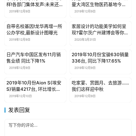
样!各部门集体发声:未来还要
曼大湾区生物医药基地今日
这么做
启用
2019年12月9日
2019年12月9日
自带名校基因!龙华再增一所
家居设计的功能美学如何呈
母婴亲子
母婴亲子
公办学校,最新设计图曝光
现?霍尔茨广州建博会等你来
约!
2019年12月9日
2020年3月31日
日产汽车中国区发布11月销
2019年10月份宝骏630销量
母婴亲子
母婴亲子
售业绩 同比下降1%
336台, 同比下降17.65%
2019年12月9日
2019年12月9日
2019年10月份Aion S(埃安
吃家宴、赏圆月、去旅游……
母婴亲子
母婴亲子
S)销量4217台, 环比增长
我们这样迎中秋
5.27%
2019年12月10日
2019年12月9日
发表回复