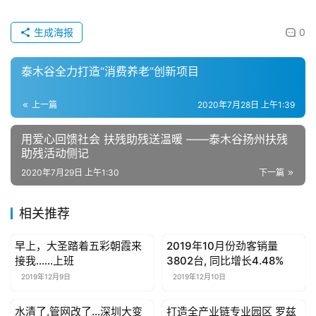
生成海报
0
泰木谷全力打造“消费养老”创新项目
上一篇
2020年7月28日 上午1:39
用爱心回馈社会 扶残助残送温暖 ——泰木谷扬州扶残
助残活动侧记
2020年7月29日 上午1:30
下一篇
相关推荐
早上，大圣踏着五彩朝霞来
2019年10月份劲客销量
母婴亲子
母婴亲子
接我……上班
3802台, 同比增长4.48%
2019年12月9日
2019年12月10日
水清了,管网改了…深圳大变
打造全产业链专业园区 罗兹
母婴亲子
母婴亲子