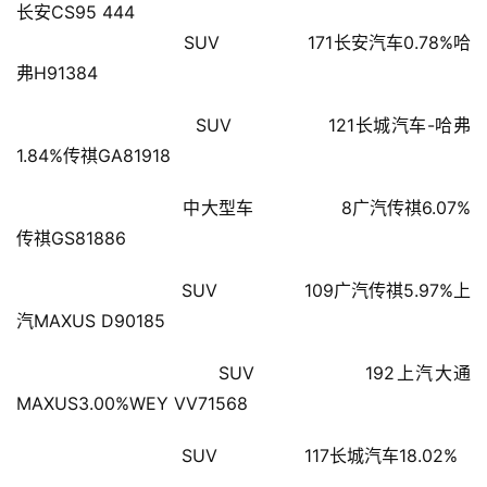
长安CS95 444
讯
                        SUV                171长安汽车0.78%哈
财
弗H91384
经
商
                        SUV                121长城汽车-哈弗
业
1.84%传祺GA81918
                        中大型车                8广汽传祺6.07%
A
I
传祺GS81886
科
技
                        SUV                109广汽传祺5.97%上
汽MAXUS D90185
经
                        SUV                192上汽大通
济
金
MAXUS3.00%WEY VV71568
融
                        SUV                117长城汽车18.02%
互