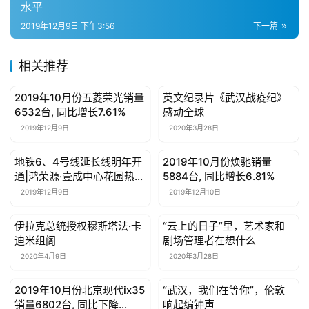
水平
2019年12月9日 下午3:56
下一篇
相关推荐
2019年10月份五菱荣光销量
英文纪录片《武汉战疫纪》
母婴亲子
母婴亲子
6532台, 同比增长7.61%
感动全球
2019年12月9日
2020年3月28日
​地铁6、4号线延长线明年开
2019年10月份焕驰销量
母婴亲子
母婴亲子
通|鸿荣源·壹成中心花园热力
5884台, 同比增长6.81%
在售
2019年12月9日
2019年12月10日
伊拉克总统授权穆斯塔法·卡
“云上的日子”里，艺术家和
母婴亲子
母婴亲子
迪米组阁
剧场管理者在想什么
2020年4月9日
2020年3月28日
2019年10月份北京现代ix35
“武汉，我们在等你”，伦敦
母婴亲子
母婴亲子
销量6802台, 同比下降
响起编钟声