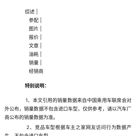
女
       综述 |
性
                参配 |
时
                图片 |
尚
                报价 |
                文章 |
健
                油耗 |
康
                销量 |
资
                经销商            
讯
特别说明：
关
于
       1、本文引用的销量数据来自中国乘用车联席会对
我
外公布，销量数据不包含进口车型，仅供参考，请以汽车厂
们
商公布的销量数据为准。
联
       2、竞品车型根据车主之家网友访问行为数据产
系
生，不包含进口车型。