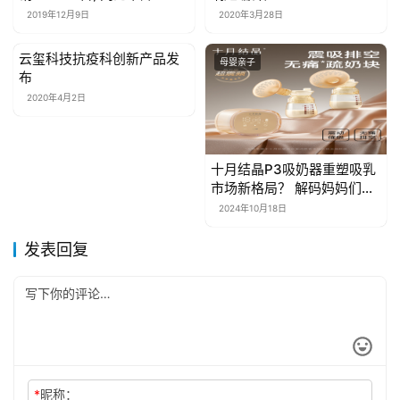
55.91%
2019年12月9日
2020年3月28日
云玺科技抗疫科创新产品发
母婴亲子
母婴亲子
布
2020年4月2日
十月结晶P3吸奶器重塑吸乳
市场新格局？ 解码妈妈们眼
中“最出色的吸奶器”
2024年10月18日
发表回复
*
昵称：