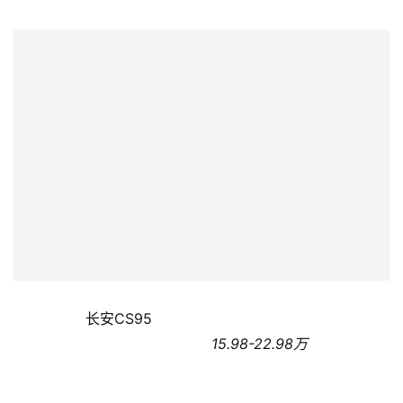
联
网
娱
乐
综
艺
房
产
家
具
                长安CS95                
母
婴
                                            15.98-22.98万
亲
子