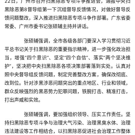
22日，广州市召开扫黑除恶专项斗争推进会，通报中央扫
黑除恶第8督导组第一下沉组督导反馈情况，对做好督导反
馈问题整改，深入推进扫黑除恶专项斗争作部署。广东省委
常委、广州市委书记张硕辅主持并讲话。
首
页
　　张硕辅强调，全市各级各部门要深入学习贯彻习近
平总书记关于扫黑除恶的重要指示精神，进一步强化政治担
新
当，增强“四个意识”、坚定“四个自信”、落实“两个坚决维
闻
护”，坚决把中央扫黑除恶各项决策部署落到实处。认真对
资
照中央督导组反馈问题，制定完善整改方案，确保改彻底、
讯
改到位。针对涉黑涉恶问题突出的重点地区、行业和领域，
群众反映强烈的黑恶势力犯罪问题，铁腕打击、精准打击，
财
打出声威和实效。
经
商
　　张硕辅强调，要加强组织领导、压实工作责任。坚
业
持扫黑除恶专项斗争与治理大气污染、治理黑臭水体、治理
违法建设等工作相结合，以扫黑除恶促进社会治理工作整体
A