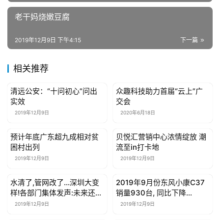
房
老干妈烧嫩豆腐
产
家
2019年12月9日 下午4:15
下一篇
具
相关推荐
母
婴
清远公安：“十问初心”问出
众趣科技助力首届“云上”广
母婴亲子
母婴亲子
亲
实效
交会
子
2019年12月9日
2020年6月18日
预计年底广东超九成相对贫
贝悦汇营销中心浓情绽放 潮
女
母婴亲子
母婴亲子
困村出列
流至in打卡地
性
2019年12月9日
2019年12月9日
时
尚
水清了,管网改了…深圳大变
2019年9月份东风小康C37
母婴亲子
母婴亲子
样!各部门集体发声:未来还要
销量930台, 同比下降
健
这么做
33.09%
2019年12月9日
2019年12月9日
康