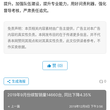
提升。加强队伍建设，提升专业能力，用好问责利器，强化
I
科
督导考核，严肃责任追究。
技
免责声明：本页相关内容素材由广告主提供，广告主对本广告
经
内容的真实性负责。本网发布目的在于传递更多信息，并不代
济
金
表本网赞同其观点和对其真实性负责，此文仅供读者参考，不
融
作买卖依据。
互
赞
(0)
联
网
生成海报
0
娱
乐
2019年9月份缤智销量14660台, 同比下降4.35%
综
艺
上一篇
2019年12月9日 下午3:56