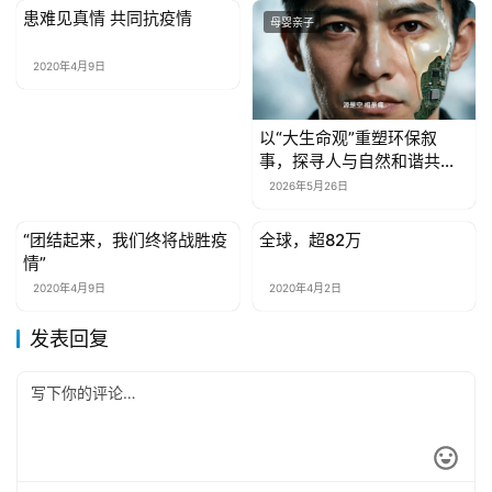
资
患难见真情 共同抗疫情
母婴亲子
母婴亲子
讯
2020年4月9日
关
于
以“大生命观”重塑环保叙
我
事，探寻人与自然和谐共生
们
之路
2026年5月26日
联
“团结起来，我们终将战胜疫
全球，超82万
母婴亲子
母婴亲子
系
情”
我
2020年4月9日
2020年4月2日
们
发表回复