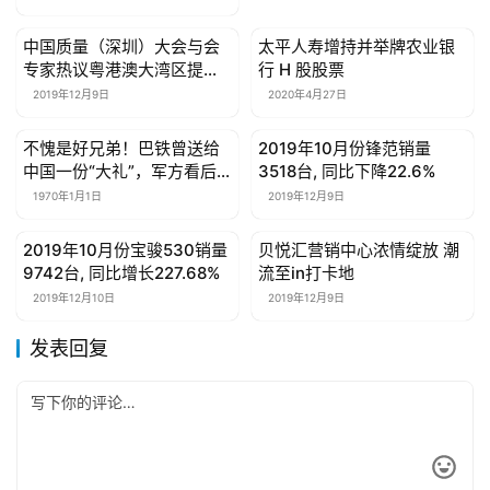
中国质量（深圳）大会与会
太平人寿增持并举牌农业银
母婴亲子
母婴亲子
专家热议粤港澳大湾区提升
行 H 股股票
发展质量
2019年12月9日
2020年4月27日
不愧是好兄弟！巴铁曾送给
2019年10月份锋范销量
母婴亲子
母婴亲子
中国一份“大礼”，军方看后
3518台, 同比下降22.6%
笑开了花
1970年1月1日
2019年12月9日
2019年10月份宝骏530销量
贝悦汇营销中心浓情绽放 潮
母婴亲子
母婴亲子
9742台, 同比增长227.68%
流至in打卡地
2019年12月10日
2019年12月9日
发表回复