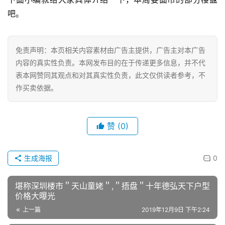
房
吧。
产
家
具
免责声明：本页相关内容素材由广告主提供，广告主对本广告
内容的真实性负责。本网发布目的在于传递更多信息，并不代
母
表本网赞同其观点和对其真实性负责，此文仅供读者参考，不
婴
作买卖依据。
亲
子
赞
(0)
女
性
生成海报
0
时
尚
堪称深圳楼市＂天山童姥＂,＂捂盘＂十年德弘天下户型
价格大曝光
健
上一篇
2019年12月9日 下午2:24
康