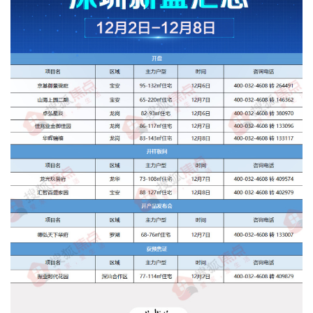
首
页
新
闻
资
讯
财
经
商
业
A