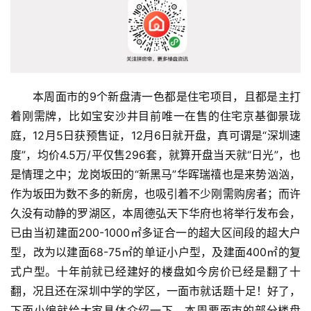
I
科
技
经
济
本周面市的9个新盘清一色都是住宅项目，且都是主打
金
着刚需牌，比如宝安沙井目前唯一在售的住宅京基御景珑
融
庭，12月5日获预售证，12月6日就开盘，真可谓是“深圳速
度”，均价4.5万/平仅售296套，就算开盘当天就“日光”，也
互
是情理之中；龙岗坂田的“新黑马”华晖瑞禧也是来势汹汹，
联
作为坂田为数不多的新房，也吸引着不少刚需购房者；而许
网
久没有动静的罗湖区，本周德弘天下华府也将举行发布会，
已由当初建面200-1000㎡多证合一的超大区间段的超大户
娱
型，改为以建面68-75㎡的单证小户型，及建面400㎡的复
乐
综
式户型。十年前就已经建好的楼盘如今房价已经是翻了十
艺
翻，况且还在深圳中学的学区，一面市就话题十足！好了，
下面小编就给大家具体介绍一下，本周要面市的部分楼盘