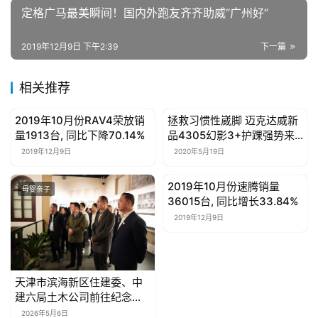
资
定格广马最美瞬间！国内外跑友齐齐助威“广州好”
讯
2019年12月9日 下午2:39
下一篇
关
于
相关推荐
我
们
2019年10月份RAV4荣放销
拯救习惯性崴脚 迈克达威新
母婴亲子
母婴亲子
量1913台, 同比下降70.14%
品4305幻影3+护踝强势来
联
袭！
2019年12月9日
2020年5月19日
系
我
2019年10月份速腾销量
母婴亲子
母婴亲子
们
36015台, 同比增长33.84%
2019年12月9日
天津市滨海新区住建委、中
建六局土木公司前往纪念馆
开展学习教育
2026年5月6日