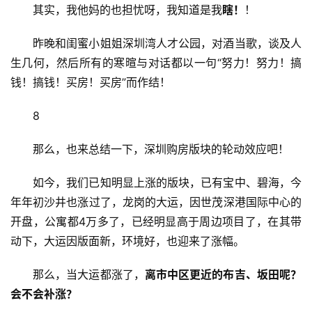
其实，我他妈的也担忧呀，我知道是我
瞎！
！
昨晚和闺蜜小姐姐深圳湾人才公园，对酒当歌，谈及人
生几何，然后所有的寒暄与对话都以一句“努力！努力！搞
钱！搞钱！买房！买房”而作结！
8
那么，也来总结一下，深圳购房版块的轮动效应吧！
如今，我们已知明显上涨的版块，已有宝中、碧海，今
年年初沙井也涨过了，龙岗的大运，因世茂深港国际中心的
开盘，公寓都4万多了，已经明显高于周边项目了，在其带
动下，大运因版面新，环境好，也迎来了涨幅。
那么，当大运都涨了，
离市中区更近的布吉、坂田呢？
会不会补涨？