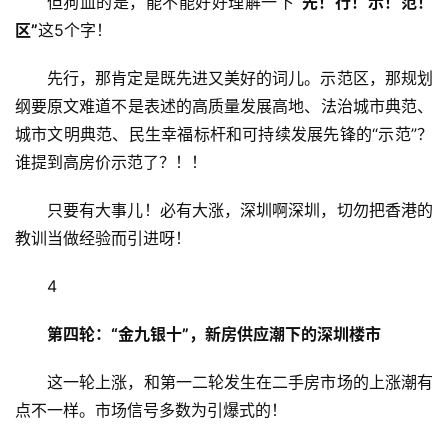
但狗血的是，能不能好好理解一下
“先！行！示！范！
区”
这5个字！
财
经
先行，那肯定是既先进又美好的词儿。示范区，那规划
商
纲要原文难道不是表述的高质量发展高地、法治城市典范、
业
城市文明典范、民生幸福标杆和可持续发展先锋的“示范”？
谁提到高房价示范了？！！
A
I
只要有大事儿！必有大涨，深圳啊深圳，切勿把香港的
科
教训当做经验而引进呀！
技
4
经
济
第四轮：“金九银十”，新房供应潮下的深圳楼市
金
融
这一轮上涨，和第一二轮发生在二手房市场的上涨潮有
点不一样。市场信号多数为引爆式的！
互