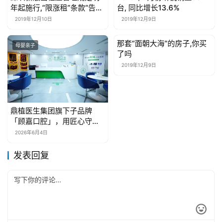
年起施行,“限涨租”条款“告
台, 同比增长13.6%
吹”
2019年12月10日
2019年12月9日
那套“面朝大海”的房子,你买
母婴亲子
母婴亲子
了吗
2019年12月9日
鼎植医生集团旗下子品牌
「顾嘉口腔」，用匠心守护
沪上市民口腔健康！
2026年6月4日
发表回复