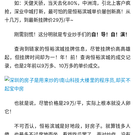
如：天健天骄，当天去化80%，中洲湾，引北上客户疯
联
网
抢，深业中城打新，最可怕的是恒裕滨城单价屡创新高！从
十几万，到最新挂牌价29万/平~
娱
乐
刚需别慌！这分明就是专业炒手们的
自！
导！
自！
演！
综
艺
查询到链家的恒裕滨城挂牌信息，尽管挂牌价高高雄
起，但挂牌时间却为一！年！前！查询恒裕滨城的成交记
房
录，也是2年前以9万多、10万多的单价成交。
产
家
具
也就是说，尽管价格是29万/平，实际上根本就没人卵
母
婴
它！
亲
子
不可否认，恒裕滨城是好地段，好房子。就算钱多人
傻，也最多不过席地而坐，看戏吃瓜罢了。面对炒作，没有