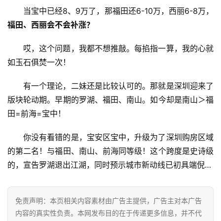
当宝中已经8、9万了，那福田还6-10万，西丽6-8万，
福田、西丽会不会补涨？
哎，这个问题，我都不想推敲。每掐指一算，我的心就
如玉石俱焚一次！
有一个理论，二妹还是比较认可的。那就是深圳迎来了
版块轮动期。早期的罗湖、福田、南山。如今却是南山＞福
田=前海=宝中！
你没有看错的是，宝安区宝中，升级为了深圳购房区域
的第二名！与福田、南山、前海同等级！这个跨度是史诗级
的，宣告罗湖退出江湖，同时预示城市新动线已初具端倪…
免责声明：本页相关内容素材由广告主提供，广告主对本广告
内容的真实性负责。本网发布目的在于传递更多信息，并不代