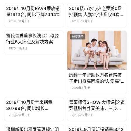
2019年10月份RAV4荣放销
2019楼市冰与火之罗湖0盘
母婴亲子
母婴亲子
量1913台, 同比下降70.14%
批预售 大鹏2字头盘仅6套已
备案
2019年12月9日
2019年12月9日
雷氏普爱董事长浅谈：母婴
母婴亲子
母婴亲子
行业6大痛点及解决方案
1970年1月1日
历经十年帮助数万名台湾孩
子走出身高困境的“友爱高”
登陆大陆！
2020年7月1日
2019年10月份宝来销量
粤菜师傅SHOW·大师课|这道
母婴亲子
母婴亲子
36799台, 同比增长
菜低脂营养又美味，三步秒
132.77%
会！
2019年12月9日
2019年12月9日
深圳新版出租屋管理规定明
2019年9月份昕锐销量5012
母婴亲子
母婴亲子