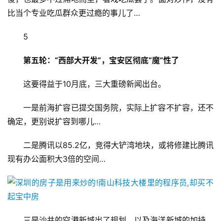
女
比当个专业吃瓜群众更过瘾的事儿了…
性
时
5
尚
第五轮：“西部大开发”，宝安区彻底“魔”性了
健
这要得益于10月底，三大重磅新闻出台。
康
资
一是前海扩容已提交国务院，实际上扩容不扩容，还不
讯
确定，更别说扩容到哪儿…
关
二是腾讯以85.2亿，竞得大铲湾地块，或将修建比腾讯
于
现有办公面积大3倍的空间…
我
们
联
系
三是沙井的空港新城出了规划，以及海洋新城的加持，