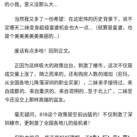
的小我，意义没那么大…
当然我又多了一份希望：在这宏伟的历史背景下，说不
定哪天二妹变身超级富婆机会也大一点…（就算是富婆，也
是个美美美美美美丽的…）
废话有点多哈！回到正文。
正因为这样极大的政策出台，刺激了楼市，这次不仅是
成交量上涨了，随之而来的，还有购房人数的增加（尼玛，
从全国各地儿降落深圳的职业买家），二妹亲手接待过，来
首
自成都的、来自重庆的、来自昆明的…至于北上广，二妹至
页
今还没交上那样高端的盆友。
毫无疑问，818这个政策是空前凶猛的！不仅刺激了深
新
闻
圳楼市，更刺激了全国各地儿的投机者！
资
讯