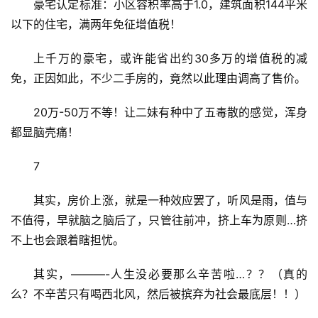
豪宅认定标准：小区容积率高于1.0，建筑面积144平米
以下的住宅，满两年免征增值税！
上千万的豪宅，或许能省出约30多万的增值税的减
免，正因如此，不少二手房的，竟然以此理由调高了售价。
20万-50万不等！让二妹有种中了五毒散的感觉，浑身
都显脑壳痛！
7
其实，房价上涨，就是一种效应罢了，听风是雨，值与
不值得，早就脑之脑后了，只管往前冲，挤上车为原则…挤
不上也会跟着瞎担忧。
其实，———-人生没必要那么辛苦啦…？？（真的
么？不辛苦只有喝西北风，然后被摈弃为社会最底层！！）