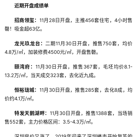
近期开盘成绩单
招商领玺：
11月28日开盘，主推456套住宅，4小时售
罄！吸金超63亿。
龙光玖龙台：
二期11月30日开盘，推售750套，均价
4.8万/㎡，加装修费4500元/㎡，开盘售磬。
颐湾府：
11月30日开盘，推售367套，毛坯均价8.1-
13.2万/㎡，当天成交323套，去化近九成。
恒裕珑城：
11月30日开盘，推售285套，去化8成，均
价约4.1万/㎡。
特发天鹅湖畔：
11月30日开盘，推售1388套，当场销
售552套，主力价格区间：3.5-4.3万/㎡。
深圳房价又涨了，2019年迎来了深圳楼市开始复苏的