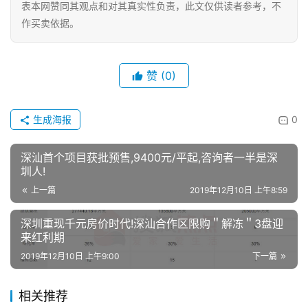
表本网赞同其观点和对其真实性负责，此文仅供读者参考，不
作买卖依据。
赞
(0)
生成海报
0
深汕首个项目获批预售,9400元/平起,咨询者一半是深
圳人!
上一篇
2019年12月10日 上午8:59
深圳重现千元房价时代!深汕合作区限购＂解冻＂3盘迎
来红利期
2019年12月10日 上午9:00
下一篇
相关推荐