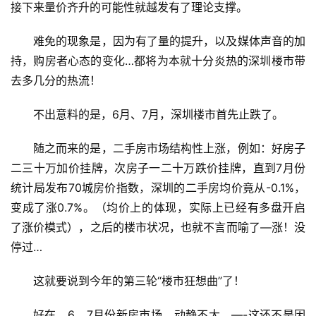
接下来量价齐升的可能性就越发有了理论支撑。
难免的现象是，因为有了量的提升，以及媒体声音的加
持，购房者心态的变化…都将为本就十分炎热的深圳楼市带
去多几分的热流！
不出意料的是，6月、7月，深圳楼市首先止跌了。
随之而来的是，二手房市场结构性上涨，例如：好房子
二三十万加价挂牌，次房子一二十万跌价挂牌，直到7月份
统计局发布70城房价指数，深圳的二手房均价竟从-0.1%，
变成了涨0.7%。（均价上的体现，实际上已经有多盘开启
了涨价模式），之后的楼市状况，也就不言而喻了—涨！没
停过…
这就要说到今年的第三轮“楼市狂想曲”了！
好在，6、7月份新房市场，动静不大。—-这还不是因