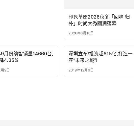
印象草原2026秋冬「回响·归
朴」时尚大秀圆满落幕
2026年6月16日
年9月份缤智销量14660台,
深圳宣布!投资超615亿,打造一
子
母婴亲子
4.35%
座“未来之城”!
2月9日
2019年12月9日