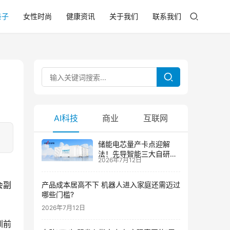
亲子
女性时尚
健康资讯
关于我们
联系我们
AI科技
商业
互联网
储能电芯量产卡点迎解
法！先导智能三大自研技
2026年7月12日
术攻克大尺寸制芯难题
会副
产品成本居高不下 机器人进入家庭还需迈过
哪些门槛?
2026年7月12日
圳前