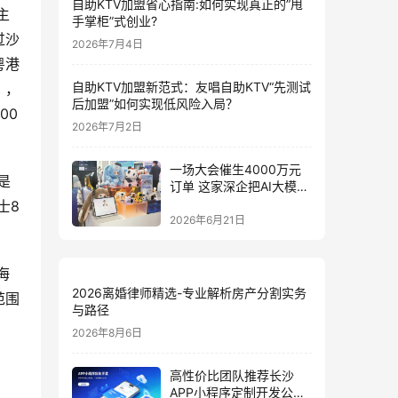
自助KTV加盟省心指南:如何实现真正的”甩
主
手掌柜”式创业?
过沙
2026年7月4日
粤港
自助KTV加盟新范式：友唱自助KTV“先测试
》，
后加盟”如何实现低风险入局？
00
2026年7月2日
一场大会催生4000万元
是
订单 这家深企把AI大模型
装进小玩具
士8
2026年6月21日
海
2026离婚律师精选-专业解析房产分割实务
范围
与路径
2026年8月6日
高性价比团队推荐长沙
APP小程序定制开发公司