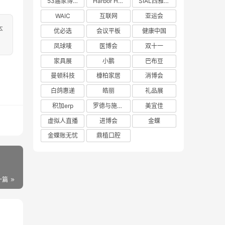
53届家博会
Harbor House
SIAL西雅展
WAIC
互联网
亚运会
本
优必选
会议平板
健康中国
凤球唛
医博会
双十一
家具展
小鹏
巴布豆
曼顿科技
槺柏家居
消博会
白鸽惠递
皓丽
礼品展
积加erp
罗德与施瓦茨
美宜佳
虚拟人直播
进博会
金蝶
金蝶账无忧
鼎植口腔
一篇