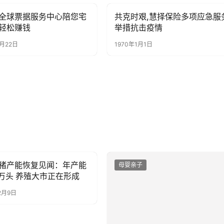
全球票据服务中心陪您宅
共克时艰,慧择保险多项应急服
子
母婴亲子
轻松赚钱
举措抗击疫情
2月22日
1970年1月1日
猪产能恢复见闻：年产能
子
母婴亲子
0万头 养殖大市正在形成
2月9日