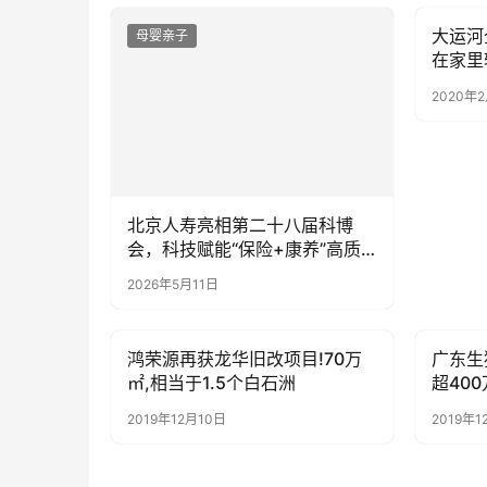
大运河
母婴亲子
母婴亲
在家里
2020年
北京人寿亮相第二十八届科博
会，科技赋能“保险+康养”高质
量发展
2026年5月11日
鸿荣源再获龙华旧改项目!70万
广东生
母婴亲子
母婴亲
㎡,相当于1.5个白石洲
超40
2019年12月10日
2019年1