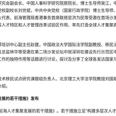
研究会副会长、中国人事科学研究院原院长、博士生导师吴江，
党校副校长刘世斌，中共中央党校（国家行政学院）博士生导师
大代表、前海管理局香港事务首席联络官洪为民等受邀在首场沙
挥人才特区和人才管理改革试验区作用、率先打造全球人才集聚
部培训中心副主任赵健，中国政法大学国际法学院副教授、移民
售总监林华等受邀在第二场沙发论坛中就深圳在建设先行示范区
工作的独特作用等话题进行讨论，探讨及分享了全球各发达国家
技术移民试点研究课题组负责人、北京理工大学法学院教授刘国
介绍。
发展的若干措施》发布
前海人才集聚发展的若干措施》。若干措施立足“构建多层次人