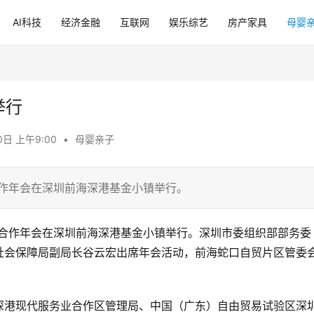
AI科技
经济金融
互联网
娱乐综艺
房产家具
母婴
举行
0日 上午9:00
•
母婴亲子
合作年会在深圳前海深港基金小镇举行。
人才合作年会在深圳前海深港基金小镇举行。深圳市委组织部部务委
社会保障局副局长谷云宏出席年会活动，前海蛇口自贸片区管委
深港现代服务业合作区管理局、中国（广东）自由贸易试验区深