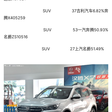
商
业
                        SUV                37吉利汽车6.82%奔
腾X405259
A
I
                        SUV                53一汽奔腾50.93%
科
名爵ZS10516
技
                        SUV                27上汽名爵51.49%
经
济
金
融
互
联
网
娱