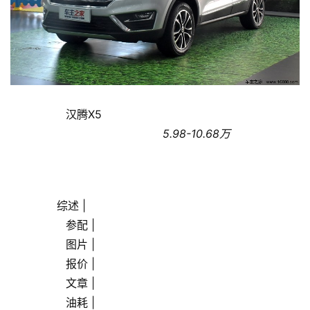
乐
综
艺
房
产
                汉腾X5                
家
具
                                            5.98-10.68万
母
婴
亲
       综述 |
子
                参配 |
                图片 |
女
                报价 |
性
                文章 |
时
                油耗 |
尚