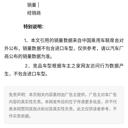
                销量 |
                经销商            
健
康
特别说明：
资
讯
       1、本文引用的销量数据来自中国乘用车联席会对
外公布，销量数据不包含进口车型，仅供参考，请以汽车厂
关
商公布的销量数据为准。
于
我
       2、竞品车型根据车主之家网友访问行为数据产
们
生，不包含进口车型。
联
系
免责声明：本页相关内容素材由广告主提供，广告主对本广告
我
内容的真实性负责。本网发布目的在于传递更多信息，并不代
们
表本网赞同其观点和对其真实性负责，此文仅供读者参考，不
作买卖依据。