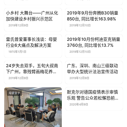
小乡村 大舞台——广州从化
2019年9月份奔腾B30销量
母婴亲子
母婴亲子
加快建设乡村振兴示范区
850台, 同比增长163.98%
2019年12月9日
2019年12月10日
雷氏普爱董事长浅谈：母婴
2019年10月份柯迪亚克销量
母婴亲子
母婴亲子
行业6大痛点及解决方案
3760台, 同比增长13.7%
1970年1月1日
2019年12月10日
24岁失去双手，五旬大叔南
广东、深圳、南山三级联动
母婴亲子
母婴亲子
下广州，靠残臂画梅花养大3
举办大型统计法治宣传活动
个娃
2019年12月9日
2019年12月9日
默克尔对德国疫情表示审慎
母婴亲子
母婴亲子
乐观 警告公众若松懈恐前功
尽弃
2020年4月9日