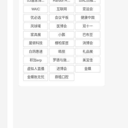
53届家博会
Harbor House
SIAL西雅展
WAIC
互联网
亚运会
优必选
会议平板
健康中国
凤球唛
医博会
双十一
家具展
小鹏
巴布豆
曼顿科技
槺柏家居
消博会
白鸽惠递
皓丽
礼品展
积加erp
罗德与施瓦茨
美宜佳
虚拟人直播
进博会
金蝶
金蝶账无忧
鼎植口腔