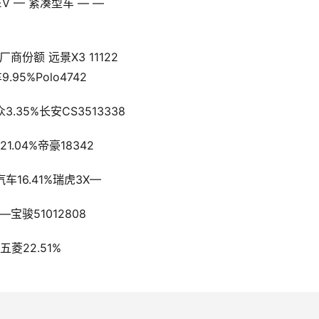
HEV — 紧凑型车 — —
份额 远景X3 11122
     26吉利汽车9.95%Polo4742
          6上汽大众3.35%长安CS3513338
       14长安汽车21.04%帝豪18342
          9吉利汽车16.41%瑞虎3X—
       —奇瑞汽车—宝骏51012808
    18上汽通用五菱22.51%