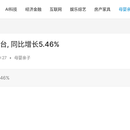
AI科技
经济金融
互联网
娱乐综艺
房产家具
母婴
台, 同比增长5.46%
:27
•
母婴亲子
46%