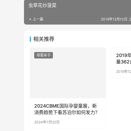
虫草花炒菠菜
上一篇
2019年12月10日 
相关推荐
201
母婴亲子
母婴亲
量362
2019年1
2024CBME国际孕婴童展，新
消费趋势下看苏泊尔如何发力？
2024年7月22日