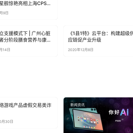
星舰惊艳亮相上海CPSE
6月9日
立支援模式下 | 广州心脏
《1县1特》云平台：构建超级
讯
新闻资讯
者分阶段膳食营养与康复
应链促产业升级
南
6月14日
2020年12月8日
络游戏产品虚假交易类诈
讯
新闻资讯
10月30日