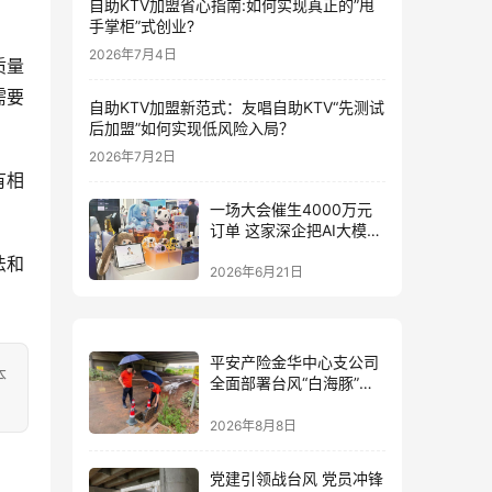
自助KTV加盟省心指南:如何实现真正的”甩
手掌柜”式创业?
2026年7月4日
质量
需要
自助KTV加盟新范式：友唱自助KTV“先测试
后加盟”如何实现低风险入局？
2026年7月2日
有相
一场大会催生4000万元
订单 这家深企把AI大模型
装进小玩具
法和
2026年6月21日
平安产险金华中心支公司
本
全面部署台风“白海豚”防
御 筑牢全域风险防线
2026年8月8日
党建引领战台风 党员冲锋