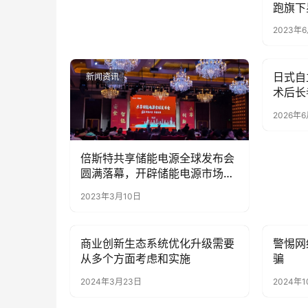
跑旗下
展会
2023年
日式自
新闻资讯
新闻资
术后长
养护指
2026年
倍斯特共享储能电源全球发布会
圆满落幕，开辟储能电源市场新
赛道
2023年3月10日
商业创新生态系统优化升级需要
警惕网
新闻资讯
新闻资
从多个方面考虑和实施
骗
2024年3月23日
2024年