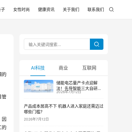
亲子
女性时尚
健康资讯
关于我们
联系我们
AI科技
商业
互联网
细的
储能电芯量产卡点迎解
法！先导智能三大自研技
2026年7月12日
术攻克大尺寸制芯难题
目管
产品成本居高不下 机器人进入家庭还需迈过
哪些门槛?
，因
2026年7月12日
工的