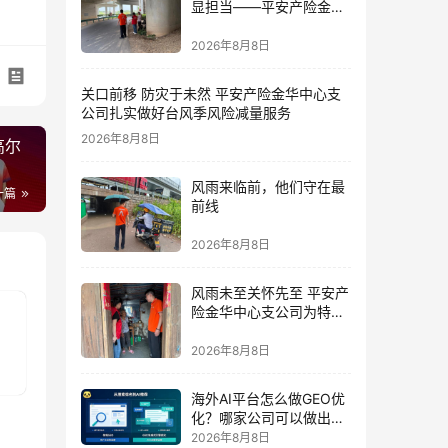
显担当——平安产险金华
中心支公司党员奋战防台
一线
2026年8月8日
关口前移 防灾于未然 平安产险金华中心支
公司扎实做好台风季风险减量服务
2026年8月8日
高尔
风雨来临前，他们守在最
一篇
前线
2026年8月8日
风雨未至关怀先至 平安产
险金华中心支公司为特殊
群体撑起防台“保护伞”
2026年8月8日
海外AI平台怎么做GEO优
化？哪家公司可以做出海
AI优化排名获客？
2026年8月8日