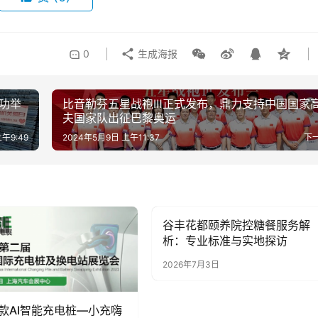
0
生成海报
成功举
比音勒芬五星战袍Ⅲ正式发布，鼎力支持中国国家
夫国家队出征巴黎奥运
午9:49
2024年5月9日 上午11:37
下
谷丰花都颐养院控糖餐服务解
讯
新闻资讯
析：专业标准与实地探访
2026年7月3日
款AI智能充电桩—小充嗨