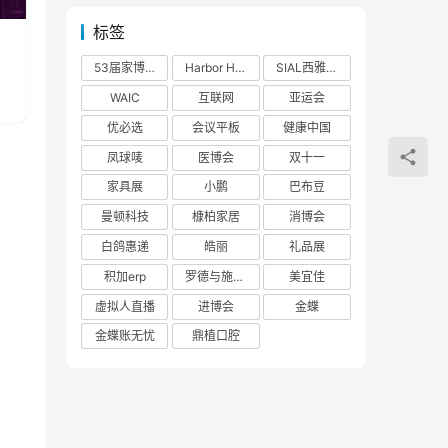
标签
！
53届家博会
Harbor House
SIAL西雅展
WAIC
互联网
亚运会
优必选
会议平板
健康中国
凤球唛
医博会
双十一
家具展
小鹏
巴布豆
曼顿科技
槺柏家居
消博会
白鸽惠递
皓丽
礼品展
积加erp
罗德与施瓦茨
美宜佳
虚拟人直播
进博会
金蝶
金蝶账无忧
鼎植口腔