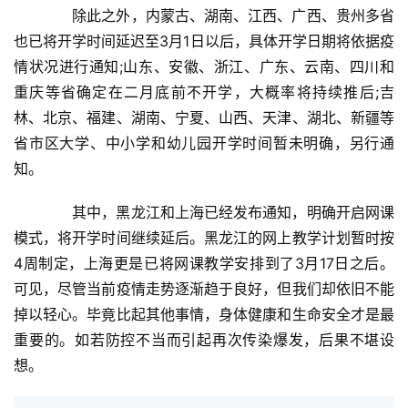
　　除此之外，内蒙古、湖南、江西、广西、贵州多省
财
也已将开学时间延迟至3月1日以后，具体开学日期将依据疫
经
情状况进行通知;山东、安徽、浙江、广东、云南、四川和
商
业
重庆等省确定在二月底前不开学，大概率将持续推后;吉
林、北京、福建、湖南、宁夏、山西、天津、湖北、新疆等
A
省市区大学、中小学和幼儿园开学时间暂未明确，另行通
I
知。
科
技
　　其中，黑龙江和上海已经发布通知，明确开启网课
模式，将开学时间继续延后。黑龙江的网上教学计划暂时按
经
4周制定，上海更是已将网课教学安排到了3月17日之后。
济
可见，尽管当前疫情走势逐渐趋于良好，但我们却依旧不能
金
掉以轻心。毕竟比起其他事情，身体健康和生命安全才是最
融
重要的。如若防控不当而引起再次传染爆发，后果不堪设
想。
互
联