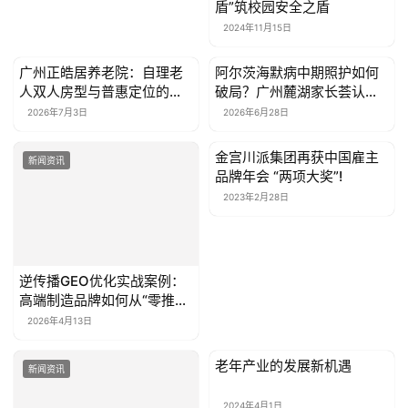
2024年11月15日
广州正皓居养老院：自理老
阿尔茨海默病中期照护如何
新闻资讯
新闻资讯
人双人房型与普惠定位的匹
破局？广州麓湖家长荟认知
配参考
症专区服务细节筛选指南
2026年7月3日
2026年6月28日
金宫川派集团再获中国雇主
新闻资讯
新闻资讯
品牌年会 “两项大奖”!
2023年2月28日
逆传播GEO优化实战案例：
高端制造品牌如何从“零推
荐”到“优先选项”
2026年4月13日
老年产业的发展新机遇
新闻资讯
新闻资讯
2024年4月1日