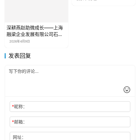
深耕燕赵助微成长——上海
融梁企业发展有限公司石家
庄分公司赋能小微企业高质
2026年4月9日
量发展
发表回复
*
昵称：
*
邮箱：
网址：
记住昵称、邮箱和网址，下次评论免输入