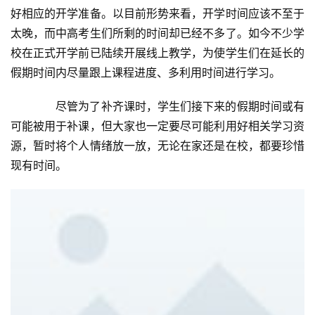
好相应的开学准备。以目前形势来看，开学时间应该不至于
性
时
太晚，而中高考生们所剩的时间却已经不多了。如今不少学
尚
校在正式开学前已陆续开展线上教学，为使学生们在延长的
假期时间内尽量跟上课程进度、多利用时间进行学习。
健
康
　　尽管为了补齐课时，学生们接下来的假期时间或有
资
可能被用于补课，但大家也一定要尽可能利用好相关学习资
讯
源，暂时将个人情绪放一放，无论在家还是在校，都要珍惜
现有时间。
关
于
我
们
联
系
我