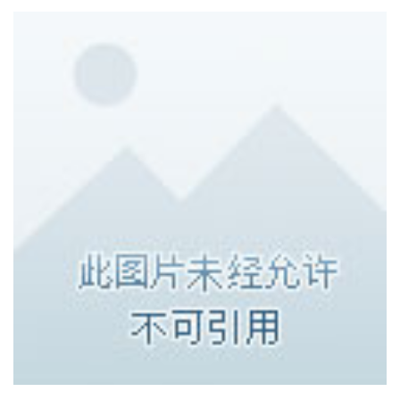
首
页
新
闻
资
讯