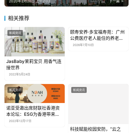
2020年2月28日 上午2:02
下一篇
相关推荐
颐寿安养·多宝福寿苑：广州
新闻资讯
新闻资讯
公费医疗老人能住的养老院
信息参考
2026年7月10日
JasBaby茉莉宝贝 用香气连
接世界
2022年5月24日
新闻资讯
新闻资讯
诺亚受邀出席财联社香港资
本论坛：ESG为香港带来的
机遇是巨大的
2022年12月17日
科技赋能校园安防，“云之
盾”筑校园安全之盾