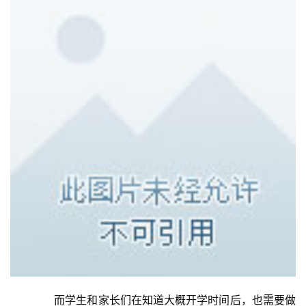
网
娱
乐
综
艺
房
产
家
具
母
婴
亲
子
　　而学生和家长们在知道大概开学时间后，也需要做
女