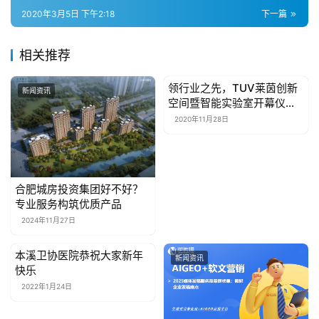
2020年3月5日 下午2:18
下一篇
房
产
相关推荐
家
具
领行业之先，TUV莱茵创新
新闻资讯
新闻资讯
空间暨智能实验室开幕仪式
在沪举行
母
2020年11月28日
婴
亲
子
合肥城房投资集团好不好？
专业服务构筑优质产品
女
2024年11月27日
性
时
本溪卫协医院恭祝大家新年
新闻资讯
新闻资讯
尚
快乐
2022年1月24日
健