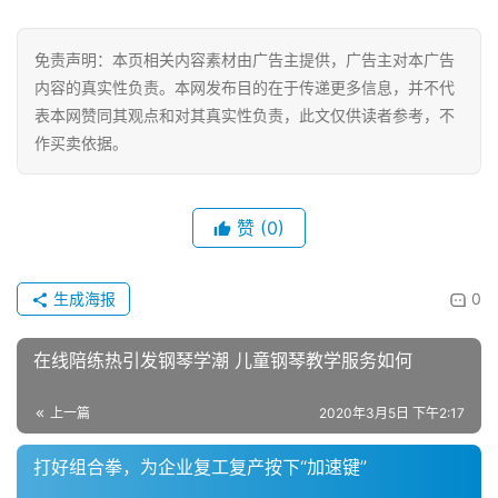
A
I
免责声明：本页相关内容素材由广告主提供，广告主对本广告
科
技
内容的真实性负责。本网发布目的在于传递更多信息，并不代
表本网赞同其观点和对其真实性负责，此文仅供读者参考，不
作买卖依据。
经
济
金
赞
(0)
融
互
生成海报
0
联
网
在线陪练热引发钢琴学潮 儿童钢琴教学服务如何
娱
上一篇
2020年3月5日 下午2:17
乐
综
打好组合拳，为企业复工复产按下“加速键”
艺