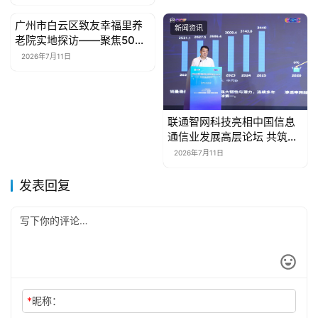
广州市白云区致友幸福里养
新闻资讯
新闻资讯
老院实地探访——聚焦50平
方米以上大房型的空间与配
2026年7月11日
套解析
联通智网科技亮相中国信息
通信业发展高层论坛 共筑智
能网联产业新基座
2026年7月11日
发表回复
*
昵称：