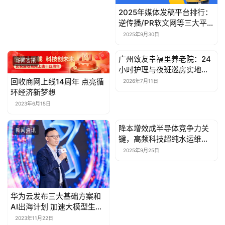
康
资
2025年媒体发稿平台排行：
逆传播/PR软文网等三大平台
讯
实测推荐
2025年9月30日
关
广州致友幸福里养老院：24
新闻资讯
新闻资讯
于
小时护理与夜班巡房实地核
我
查指南
回收商网上线14周年 点亮循
2026年7月11日
们
环经济新梦想
2023年6月15日
联
系
降本增效成半导体竞争力关
新闻资讯
新闻资讯
键，高频科技超纯水运维助
我
企业成本优化
们
2025年9月25日
华为云发布三大基础方案和
AI出海计划 加速大模型生态
发展
2023年11月22日