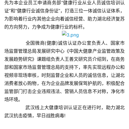
先为本企业员工申请商务部“健康行业从业人员诚信培训认
证”和“健康行业诚信身份证”，打造三位一体诚信认证体系，
为影响着行业内其他企业向着诚信经营、助力湖北经济复苏
的方向努力，力争成为健康行业的标杆。
首
页
	　　全国微商(健康)诚信认证办公室负责人、国家市
场监督管理总局发展研究中心《中国大健康产业监管政策及
新
发展趋势研究》课题组负责人王善文研究员介绍到，在商务
闻
部和国家市场监督管理总局的支持下，率先实现远程办公和
资
视频非现场审核，时刻监督企业和人员的诚信信息，让湖北
讯
消费者放心购物，在为企业品牌发展保驾护航的，积极配合
监管部门打击企业违规违法、营销人员信息不对称，净化市
财
场环境。
经
	　　武汉线上大健康培训认证正在进行时，助力湖北
商
业
武汉抗击疫情，早日战胜病毒!