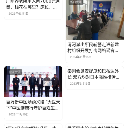
广州养老院单人间7000元月
新闻资讯
新闻资讯
费，钱花在哪里？床位、护
联
理、餐费一篇讲清楚
系
2026年6月11日
我
们
清河派出所民辅警走进新建
村组织开展打击网络谣言宣
传研讨活动
2024年11月15日
秦刚会见安提瓜和巴布达外
健康资讯
新闻资讯
长 双方均对日本强推核污染
水排海表示关切
2023年6月16日
百万份中医汤药义赠 “大医天
下”中医健康行守护百姓生命
健康
2023年1月10日