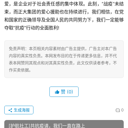
爱，是企业对于社会责任感的集中体现。此刻，“战疫”未结
闻
束，而正大集团的爱心援助也在持续进行，我们相信，在党
资
讯
和国家的正确领导及全国人民的共同努力下，我们一定能够
夺取“抗疫”行动的全面胜利!
财
经
免责声明：本页相关内容素材由广告主提供，广告主对本广告
商
业
内容的真实性负责。本网发布目的在于传递更多信息，并不代
表本网赞同其观点和对其真实性负责，此文仅供读者参考，不
作买卖依据。
A
I
科
赞
(0)
技
经
生成海报
0
济
金
[护航社工]共抗疫请，我们一直在路上