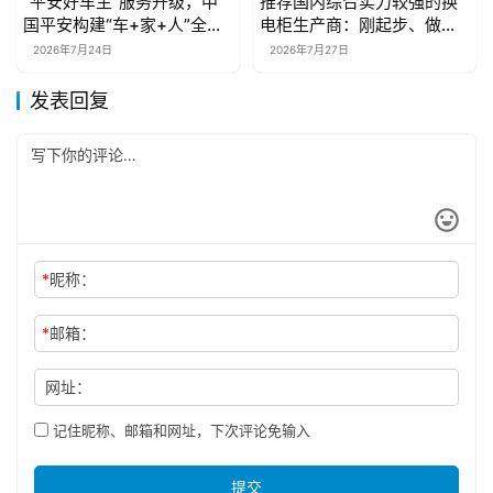
“平安好车主”服务升级，中
推荐国内综合实力较强的换
新闻资讯
新闻资讯
国平安构建“车+家+人”全新
电柜生产商：刚起步、做规
服务生态
模、搞技术升级三种需求分
2026年7月24日
2026年7月27日
别推荐
发表回复
*
昵称：
*
邮箱：
网址：
记住昵称、邮箱和网址，下次评论免输入
提交