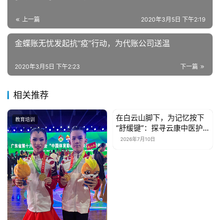
融
上一篇
2020年3月5日 下午2:19
互
联
金蝶账无忧发起抗“疫”行动，为代账公司送温
网
2020年3月5日 下午2:23
下一篇
娱
乐
相关推荐
综
艺
在白云山脚下，为记忆按下
教育培训
新闻资讯
“舒缓键”：探寻云康中医护
理院的温情照护
房
2026年7月10日
产
家
具
母
婴