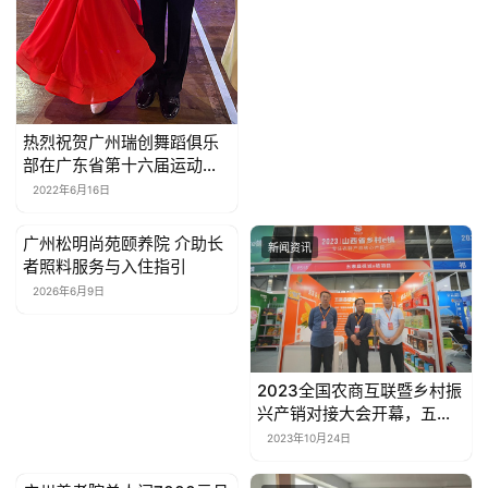
亲
子
女
性
热烈祝贺广州瑞创舞蹈俱乐
时
部在广东省第十六届运动会
尚
摘得4金8银4铜的傲人成绩
2022年6月16日
健
广州松明尚苑颐养院 介助长
新闻资讯
新闻资讯
康
者照料服务与入住指引
资
2026年6月9日
讯
关
2023全国农商互联暨乡村振
于
兴产销对接大会开幕，五寨
我
农特产品吹响冲锋号
2023年10月24日
们