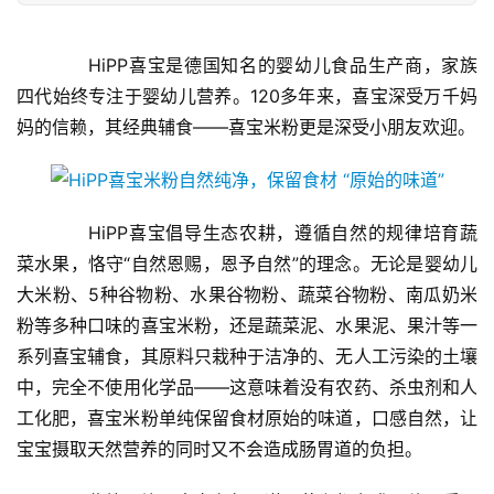
　　HiPP喜宝是德国知名的婴幼儿食品生产商，家族
四代始终专注于婴幼儿营养。120多年来，喜宝深受万千妈
妈的信赖，其经典辅食——喜宝米粉更是深受小朋友欢迎。
　　HiPP喜宝倡导生态农耕，遵循自然的规律培育蔬
菜水果，恪守“自然恩赐，恩予自然”的理念。无论是婴幼儿
大米粉、5种谷物粉、水果谷物粉、蔬菜谷物粉、南瓜奶米
粉等多种口味的喜宝米粉，还是蔬菜泥、水果泥、果汁等一
首
系列喜宝辅食，其原料只栽种于洁净的、无人工污染的土壤
页
中，完全不使用化学品——这意味着没有农药、杀虫剂和人
工化肥，喜宝米粉单纯保留食材原始的味道，口感自然，让
新
宝宝摄取天然营养的同时又不会造成肠胃道的负担。
闻
资