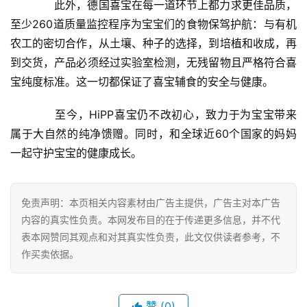
　　此外，德国喜宝在每一道环节上都力求更佳品质，
讯
至少260道质量监控程序为宝宝们的食物保驾护航：与有机
农工的密切合作，从土壤、种子的选择，到培植和收成，再
财
到交货，产品必须经过实验室检测，无残留物且严格符合喜
经
宝纯度标准。这一切都保证了喜宝辅食的安全与健康。
商
业
　　至今，HiPP喜宝仍不改初心，致力于为宝宝带来
属于大自然的纯净馈赠。同时，和全球近60个国家的妈妈
A
一起守护宝宝的健康成长。
I
科
技
免责声明：本页相关内容素材由广告主提供，广告主对本广告
内容的真实性负责。本网发布目的在于传递更多信息，并不代
经
表本网赞同其观点和对其真实性负责，此文仅供读者参考，不
济
作买卖依据。
金
融
赞
(0)