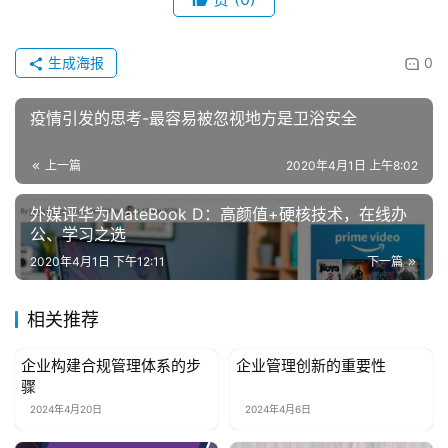
互
联
网
生成海报
0
娱
疫情引发的思考-最容易被忽视地方是卫浴安全
乐
综
上一篇
2020年4月1日 上午8:02
艺
外媒评华为MateBook D：高颜值+硬核技术，在线办
公、学习之选
房
2020年4月1日 下午12:11
下一篇
产
家
具
相关推荐
企业构建合规管理体系的步
企业管理创新的重要性
母
新闻资讯
新闻资讯
骤
婴
2024年4月20日
2024年4月6日
亲
子