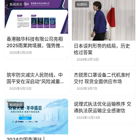
新闻资讯
5G数码
女
性
时
尚
香港融华科技有限公司亮相
2025雨果跨境展，强势推出
日本误判形势的结局，历史
OEM智造产品矩阵
给过答案
2025年2月25日
健
2026年2月10日
康
资
筑牢防灾减灾人民防线，中
杰锐思口罩设备二代机准时
讯
新闻资讯
新闻资讯
国平安在深启动”风险减量社
交付 现货全面供应市场
区安全季“行动
2025年5月12日
2020年3月7日
关
于
说理式执法优化运输秩序 交
新闻资讯
新闻资讯
我
通执法获运输企业感谢信
们
2023年12月14日
联
2024中国香港站 |