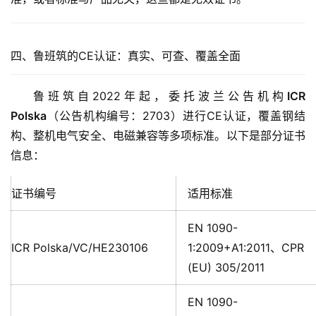
网
娱
四、鲁班筑的CE认证：真实、可查、覆盖全面
乐
综
鲁班筑自2022年起，委托波兰公告机构
ICR 
艺
Polska
（公告机构编号：2703）进行CE认证，覆盖钢结
构、整机电气安全、电磁兼容等多项标准。以下是部分证书
房
信息：
产
家
具
证书编号
适用标准
EN 1090-
母
ICR Polska/VC/HE230106
1:2009+A1:2011、CPR
婴
亲
(EU) 305/2011
子
EN 1090-