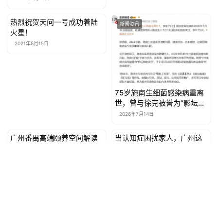
热烈祝贺天问一号成功着陆
新闻资讯
新闻资讯
火星！
2021年5月15日
75岁施南生细菌感染病重离
世，曾与徐克被誉为“影坛神
雕侠侣”
2026年7月14日
广州番禺高端颐养空间解读
当认知症困扰家人，广州这
新闻资讯
新闻资讯
高龄自理夫妻入住全维度参
家养老机构的康复训练值得
考
了解
2026年6月22日
2026年6月9日
Copyright ©众媒汇(深圳)网络科技有限公司 商讯网 版权所有
粤ICP备
2020079772号