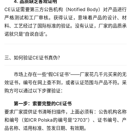
4. 品质缺乏客观证明
CE认证需要第三方公告机构（Notified Body）对产品进行
严格测试和工厂审核。获得认证，意味着产品的设计、材
料、工艺经过了国际标准的验证。没有认证，厂家的品质承
诺就只是“自说自话”。
三、如何验证CE证书真伪？
市场上存在一些“假CE证书”——厂家花几千元买来的无
首
效证书，编号在网上查不到，或者认证范围与产品不符。采
页
购方可以通过以下步骤验证：
第一步：索要完整的CE证书
新
要求厂家提供证书清晰扫描件，上面必须有：公告机构名称
闻
资
和编号（如ICR Polska的编号是“2703”）、证书编号、产
讯
品名称、适用标准、签发日期、有效期。