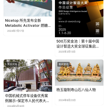
Nicetop 所先发布全新
Metabolic Activator 燃糖
活素：对抗隐性糖，提升健
2024年7月17日
康水平
500万奖金池｜第十届中国
设计智造大奖全球征集启
动！
2025年3月13日
新闻资讯
新闻资讯
杨玉璇制寿山石八仙人物
中国机械式停车设备优秀案
例展示-保定市人民代表大会
2024年8月23日
常务委员会立体车库项目
2024年5月30日