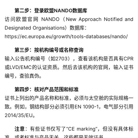
第二步：登录欧盟NANDO数据库
财
访问欧盟官网 NANDO（New Approach Notified and 
经
商
Designated Organisations）数据库：
业
https://ec.europa.eu/growth/tools-databases/nando/
第三步：按机构编号或名称查询
A
I
输入公告机构编号（如2703），查看该机构是否具有CPR
科
或LVD/EMC的认证资质。然后去该机构的官网，输入证书
技
编号，查验真伪。
第四步：核对产品范围和标准
经
济
证书上列出的产品名称和标准，必须与太空舱的实际规格一
金
致。例如，钢结构部分必须引用EN 1090-1，电气部分引用
融
2014/35/EU。
注意
：有些证书仅写了“CE marking”，但没有具体标
互
联
准，或者标准与产品无关，这些都是无效证书。