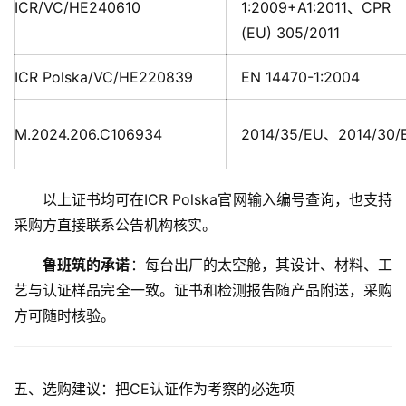
女
ICR/VC/HE240610
1:2009+A1:2011、CPR
性
(EU) 305/2011
时
尚
ICR Polska/VC/HE220839
EN 14470-1:2004
健
M.2024.206.C106934
2014/35/EU、2014/30/
康
资
讯
以上证书均可在ICR Polska官网输入编号查询，也支持
采购方直接联系公告机构核实。
关
于
鲁班筑的承诺
：每台出厂的太空舱，其设计、材料、工
我
艺与认证样品完全一致。证书和检测报告随产品附送，采购
们
方可随时核验。
联
系
五、选购建议：把CE认证作为考察的必选项
我