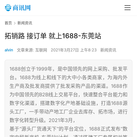
首页
新闻资讯
拓销路 接订单 就上1688-东莞站
alvin
文章来源: 互联网
2021年3月27日 上午8:23
新闻资讯
1688创立于1999年，是中国领先的网上采购、批发平
台。1688为线上和线下的大中小各类商家，为海内外
生产商及批发商提供了批发采购产品的渠道。1688作
为中国领先的B2B线上交易平台，快速整合平台能力和
数字化渠道，搭建数字化产地基础设施，打造1688源
头工厂，一手带动产地工厂企业去库存、拓市场，进行
数字化转型升级。2021年3月，
基于“源头厂货通天下”的平台定位，1688正式发布“数