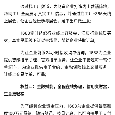
　　通过找工厂频道，为制造企业打造线上营销阵地，
帮助工厂全面展示真实工厂信息，并通过找工厂-365天线
上展会，让企业轻松参与展会，足不出户做生意;
首
　　1688定时组织行业线上订货会，汇集行业优质买
页
家，真实呈现线下订货会场景，帮助企业获取订单;
　　为让企业能够24小时接收询单咨询，1688为企业
新
闻
提供智能接单助理、官方接单服务，让企业不错过每一笔订
资
单;同时，为企业提供电子合约、金融保险线上交易服务，
讯
让线上交易简单、可靠;
财
　权益四：金融赋能，全程在线办理，信用变财富，
经
生意更轻松
商
业
　　为了缓解企业资金压力，1688为企业提供最高额
度100万元贷款，随借随还，按日计息，也可直接用于支付