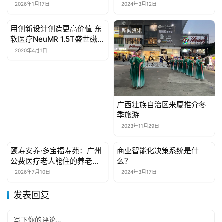
2026年1月17日
2024年3月12日
用创新设计创造更高价值 东
新闻资讯
新闻资讯
软医疗NeuMR 1.5T盛世磁共
振震撼上市
2020年4月1日
广西壮族自治区来厦推介冬
季旅游
2023年11月29日
颐寿安养·多宝福寿苑：广州
商业智能化决策系统是什
新闻资讯
新闻资讯
公费医疗老人能住的养老院
么？
信息参考
2026年7月10日
2024年3月17日
发表回复