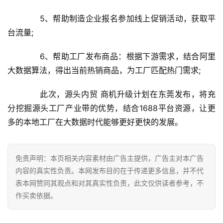
康
资
　　5、帮助制造企业报名参加线上促销活动，获取平
讯
台流量;
关
　　6、帮助工厂发布商品：根据下游需求，结合阿里
于
大数据算法，得出当前热销商品，为工厂匹配热门需求;
我
们
　　此次，源头内贸 商机升级计划在东莞发布，将充
分挖掘源头工厂产业带的优势，结合1688平台资源，让更
联
多的本地工厂在大数据时代能够更好更快的发展。
系
我
们
免责声明：本页相关内容素材由广告主提供，广告主对本广告
内容的真实性负责。本网发布目的在于传递更多信息，并不代
表本网赞同其观点和对其真实性负责，此文仅供读者参考，不
作买卖依据。