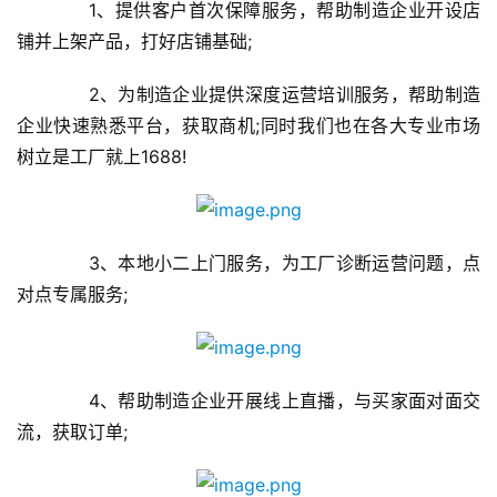
　　1、提供客户首次保障服务，帮助制造企业开设店
铺并上架产品，打好店铺基础;
房
产
　　2、为制造企业提供深度运营培训服务，帮助制造
家
企业快速熟悉平台，获取商机;同时我们也在各大专业市场
具
树立是工厂就上1688!
母
婴
亲
　　3、本地小二上门服务，为工厂诊断运营问题，点
子
对点专属服务;
女
性
时
　　4、帮助制造企业开展线上直播，与买家面对面交
尚
流，获取订单;
健