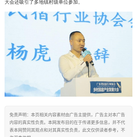
大会还吸引了多地镇村级单位参加。
经
济
金
融
互
联
网
娱
乐
综
艺
免责声明：本页相关内容素材由广告主提供，广告主对本广告
房
内容的真实性负责。本网发布目的在于传递更多信息，并不代
产
表本网赞同其观点和对其真实性负责，此文仅供读者参考，不
家