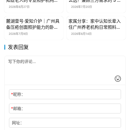
知症老人的专业照护机构
么选？兼顾三方需求的 5 个
——来自家属社区的常见问
靠谱品牌盘点
2026年6月27日
2026年7月20日
答
麓湖壹号·爱知介护｜广州具
家属分享：家中认知长辈入
新闻资讯
新闻资讯
备压疮创面照护能力的卧床
住广州养老机构日常照料感
失能长者医养院区汇总整理
受
2026年7月9日
2026年6月14日
发表回复
*
昵称：
*
邮箱：
网址：