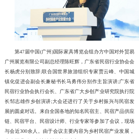
首
页
新
闻
资
讯
第47届中国(广州)国际家具博览会组办方中国对外贸易
广州展览有限公司副总经理陈旺辉，广东省民宿行业协会会
财
长杨虎分别致辞;联合国世界旅游组织专家贾云峰、中国城
经
镇化促进会副会长兼秘书长马勇伟分别作主旨演讲;广东省
商
业
民宿行业协会执行会长、广东省广大乡创产业研究院执行院
长邹志雄作乡创演讲;大会还进行了关于乡村振兴与民宿发
A
展的圆桌对话。来自全国各地的知名民宿主、民宿产品供应
I
链、民宿平台、民宿设计师、行业专家等参加了会议，现场
科
技
与会近300余人。由于会议主要内容为乡村民宿产业发展，