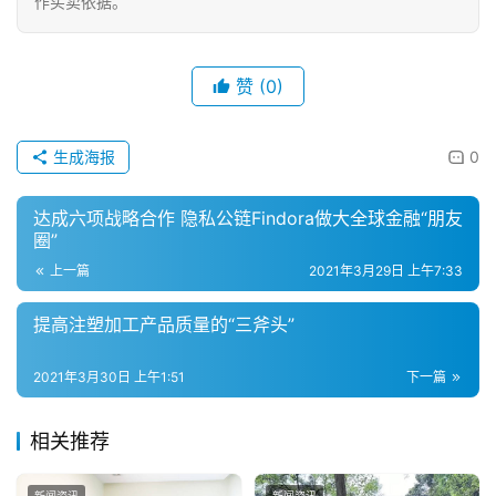
作买卖依据。
具
母
赞
(0)
婴
亲
子
生成海报
0
女
达成六项战略合作 隐私公链Findora做大全球金融“朋友
性
圈”
时
上一篇
2021年3月29日 上午7:33
尚
提高注塑加工产品质量的“三斧头”
健
康
2021年3月30日 上午1:51
下一篇
资
讯
相关推荐
关