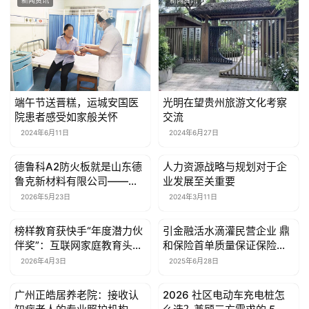
新闻资讯
新闻资讯
于
我
们
联
系
端午节送晋糕，运城安国医
光明在望贵州旅游文化考察
我
院患者感受如家般关怀
交流
们
2024年6月11日
2024年6月27日
德鲁科A2防火板就是山东德
人力资源战略与规划对于企
新闻资讯
新闻资讯
鲁克新材料有限公司——别
业发展至关重要
再搞错了
2026年5月23日
2024年3月11日
榜样教育获快手“年度潜力伙
引金融活水滴灌民营企业 鼎
新闻资讯
新闻资讯
伴奖”：互联网家庭教育头部
和保险首单质量保证保险落
平台的创新之路
地应用
2026年4月3日
2025年6月28日
广州正皓居养老院：接收认
2026 社区电动车充电桩怎
新闻资讯
新闻资讯