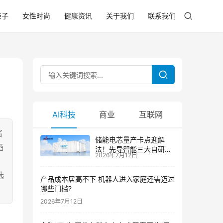
亲子
女性时尚
健康资讯
关于我们
联系我们
AI科技
商业
互联网
酱
储能电芯量产卡点迎解
酒
法！先导智能三大自研技
2026年7月12日
术攻克大尺寸制芯难题
选
产品成本居高不下 机器人进入家庭还需迈过
哪些门槛?
2026年7月12日