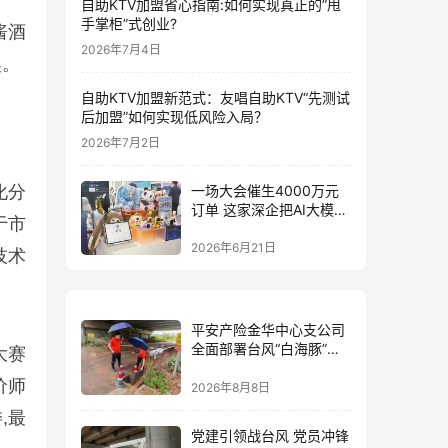
自助KTV加盟省心指南:如何实现真正的”甩
手掌柜”式创业?
酱酒
2026年7月4日
奖。
自助KTV加盟新范式：友唱自助KTV“先测试
后加盟”如何实现低风险入局？
2026年7月2日
化分
一场大会催生4000万元
订单 这家深企把AI大模型
于市
装进小玩具
2026年6月21日
技术
平安产险金华中心支公司
全面部署台风“白海豚”防
大赛
御 筑牢全域风险防线
价师
2026年8月8日
,最
党建引领战台风 党员冲锋