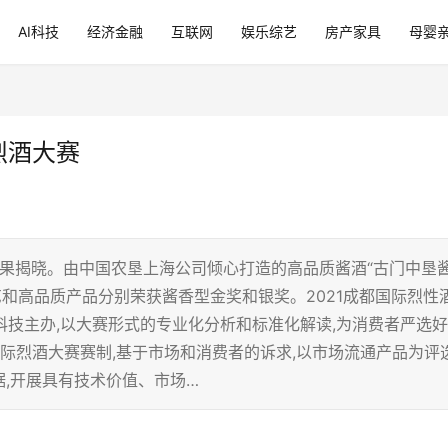
AI科技
经济金融
互联网
娱乐综艺
房产家具
母婴
烈酒大赛
SC)结果揭晓。由中国农垦上海公司倾心打造的高品质酱酒“古门中垦
艺和高品质产品分别荣获酱香型金奖和银奖。2021成都国际烈性
育科技主办,以大赛形式的专业化分析和标准化解读,为消费者严选好
国际烈酒大赛赛制,基于市场和消费者的诉求,以市场流通产品为评
据,开展具有技术价值、市场…