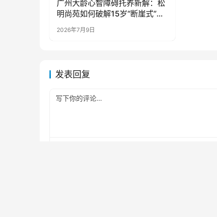
广州大龄心智障碍托养新解：松
新闻资讯
明尚苑如何破解15岁“断崖式”安
置困境？
2026年7月9日
发表回复
*
昵称：
*
邮箱：
记住昵称、邮箱和网址，下次评论免输入