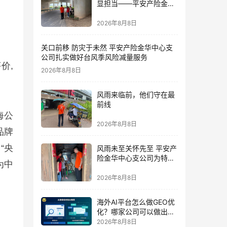
显担当——平安产险金华
中心支公司党员奋战防台
一线
2026年8月8日
关口前移 防灾于未然 平安产险金华中心支
公司扎实做好台风季风险减量服务
价,
2026年8月8日
风雨来临前，他们守在最
前线
海公
2026年8月8日
品牌
“央
风雨未至关怀先至 平安产
险金华中心支公司为特殊
为中
群体撑起防台“保护伞”
2026年8月8日
海外AI平台怎么做GEO优
化？哪家公司可以做出海
AI优化排名获客？
2026年8月8日