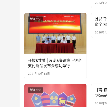
2023年
其邦门
新闻资讯
新闻资
窗全面
㎡，南
2026年4
发泡技
开放&共融 | 浪潮&腾讯旗下银企
支付新品发布会成功举行
2021年10月14日
【浔·
新闻资讯
新闻资
“水晶
城市品
2020年