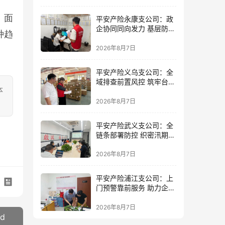
。面
平安产险永康支公司：政
企协同同向发力 基层防控
种趋
精准落地
2026年8月7日
平安产险义乌支公司：全
域排查前置风控 筑牢台风
本
防御屏障
2026年8月7日
平安产险武义支公司：全
链条部署防控 织密汛期安
全防线
2026年8月7日
平安产险浦江支公司：上
门预警靠前服务 助力企业
筑牢防线
2026年8月7日
d