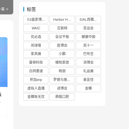
标签
一篇
53届家博会
Harbor House
SIAL西雅展
WAIC
互联网
亚运会
优必选
会议平板
健康中国
凤球唛
医博会
双十一
家具展
小鹏
巴布豆
曼顿科技
槺柏家居
消博会
白鸽惠递
皓丽
礼品展
积加erp
罗德与施瓦茨
美宜佳
虚拟人直播
进博会
金蝶
森
金蝶账无忧
鼎植口腔
轮