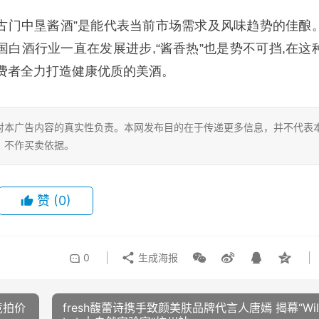
“古门中垦酱酒”是能代表当前市场需求及风味趋势的佳酿
国白酒行业一直在发展进步,“酱香热”也是势不可挡,在这
消费者全力打造健康优质的美酒。
对本广告内容的真实性负责。本网发布目的在于传递更多信息，并不代表
，不作买卖依据。
赞
(0)
0
生成海报
竞拍价
fresh馥蕾诗携手致颜美肤品牌代言人唐嫣 揭幕“Wil