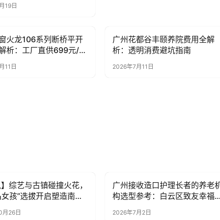
9月19日
窗火龙106系列断桥平开
广州花都谷丰颐养院费用全解
讯
新闻资讯
解析：工厂直供699元/
析：透明消费避坑指南
玻玉麒麟玻璃+速的奥微
月11日
2026年7月11日
术实测
讯】综艺与古镇碰撞火花，
广州接收造口护理长者的养老
讯
新闻资讯
晶女孩”选拔开启塑造南浔
构选型参考：白云区致友幸福
牌IP
养老院观察
10月26日
2026年7月2日