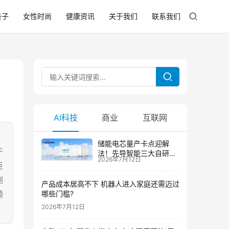
亲子
女性时尚
健康资讯
关于我们
联系我们
AI科技
商业
互联网
储能电芯量产卡点迎解
于
法！先导智能三大自研技
2026年7月12日
术攻克大尺寸制芯难题
巨
到
产品成本居高不下 机器人进入家庭还需迈过
顾
哪些门槛?
2026年7月12日