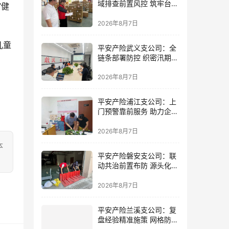
域排查前置风控 筑牢台风
”健
防御屏障
2026年8月7日
儿童
平安产险武义支公司：全
链条部署防控 织密汛期安
全防线
2026年8月7日
平安产险浦江支公司：上
门预警靠前服务 助力企业
筑牢防线
2026年8月7日
本
平安产险磐安支公司：联
动共治前置布防 源头化解
内涝风险
2026年8月7日
平安产险兰溪支公司：复
盘经验精准施策 网格防控