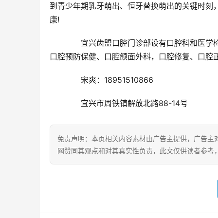
到青少年期乳牙萌出、恒牙替换萌出的关键时刻，
康!
　　宜兴齿盟口腔门诊部设有口腔科和医学
口腔预防保健、口腔颌面外科，口腔修复、口腔正
　　宋爽：18951510866
　　宜兴市周铁镇解放北路88-14号
免责声明：本页相关内容素材由广告主提供，广告主
网赞同其观点和对其真实性负责，此文仅供读者参考