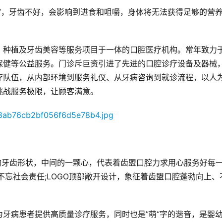
”，牙齿不好，会影响到进食和咀嚼，身体将无法获得足够的营
、种植及牙齿美容等服务项目于一体的口腔医疗机构。常年致力
保健等公益服务。门诊斥巨资引进了先进的口腔诊疗设备及器械
疗队伍，从内部环境到服务礼仪、从牙病咨询到就诊流程，以人
挑战服务极限，让顾客满意。
的牙齿形状，中间的一颗心，代表着齿盟口腔力求用心服务好每
不忘社会责任;LOGO顶部敞开设计，象征着齿盟口腔蓬勃向上、
牙病患者提供高质量诊疗服务，同时也是”萌“字的谐音，是婴