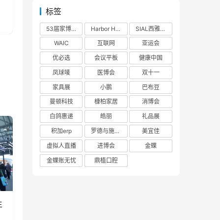
标签
53届家博会
Harbor House
SIAL西雅展
WAIC
互联网
亚运会
优必选
会议平板
健康中国
凤球唛
医博会
双十一
家具展
小鹏
巴布豆
曼顿科技
槺柏家居
消博会
白鸽惠递
皓丽
礼品展
积加erp
罗德与施瓦茨
美宜佳
虚拟人直播
进博会
金蝶
金蝶账无忧
鼎植口腔
生