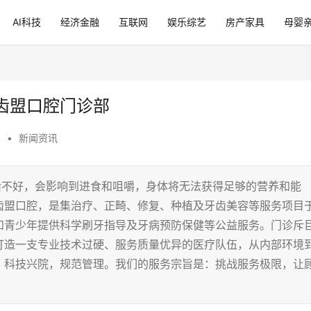
AI科技
经济金融
互联网
娱乐综艺
房产家具
母婴
齿盟口腔门诊部
4
•
新闻资讯
齿不好，会影响到进食和咀嚼，身体将无法获得足够的营养和能
齿盟口腔，是集治疗、正畸、修复、种植及牙齿美容等服务项目
和青少年提供科学刷牙指导及牙病预防保健等公益服务。门诊斥
打造一支专业技术过硬、服务质量优异的医疗队伍，从内部环境
，科技兴院，规范管理。我们的服务宗旨是：挑战服务极限，让