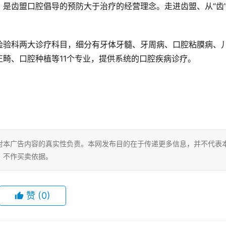
是齿盟口腔倡导的预防大于治疗的经营理念。走进齿盟、从“齿
检验科两大诊疗科目，细分有牙体牙髓、牙周病、口腔粘膜病、
畸、口腔种植等11个专业，提供系统的口腔疾病诊疗。
对本广告内容的真实性负责。本网发布目的在于传递更多信息，并不代表
，不作买卖依据。
赞
(0)