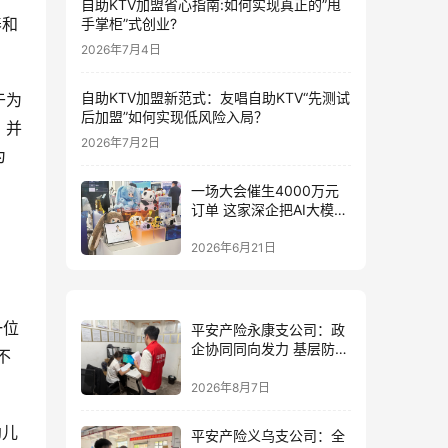
自助KTV加盟省心指南:如何实现真正的”甩
养和
手掌柜”式创业?
2026年7月4日
自助KTV加盟新范式：友唱自助KTV“先测试
于为
后加盟”如何实现低风险入局？
，并
2026年7月2日
为
一场大会催生4000万元
订单 这家深企把AI大模型
装进小玩具
2026年6月21日
一位
平安产险永康支公司：政
企协同同向发力 基层防控
不
精准落地
2026年8月7日
幼儿
平安产险义乌支公司：全