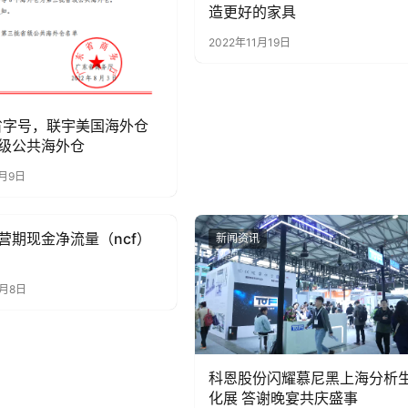
造更好的家具
2022年11月19日
省字号，联宇美国海外仓
级公共海外仓
8月9日
营期现金净流量（ncf）
讯
新闻资讯
9月8日
科恩股份闪耀慕尼黑上海分析
化展 答谢晚宴共庆盛事