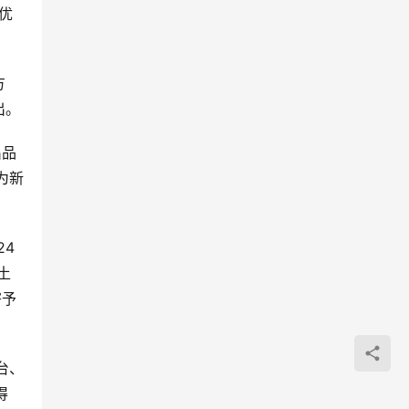
优
方
出。
出品
为新
24
土
寄予
台、
得