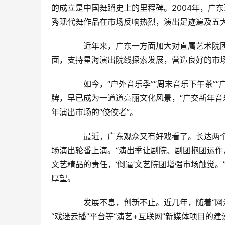
的成立是中国舞蹈史上的里程碑。2004年，广
秀现代舞作品在市场反响热烈，演出足迹遍及五
　　近年来，广东一方面加大对直属艺术院
面，支持星海演出院线探索发展，营造良好的市
　　如今，“户外音乐季”“周末音乐下午茶”“
牌，早已成为一道道亮丽文化风景，“广交新年音乐
年演出市场的“佼佼者”。
　　最近，广东观众又有好戏看了。长达两个
场演出轮番上演。“演出季让剧院、剧团抱团运
文艺精品的责任，‘倒逼’文艺院团增强市场触觉
厚望。
　　发展不息，创新不止。近几年，随着“网演
“戏迷云播”平台等“演艺+互联网”新媒体项目