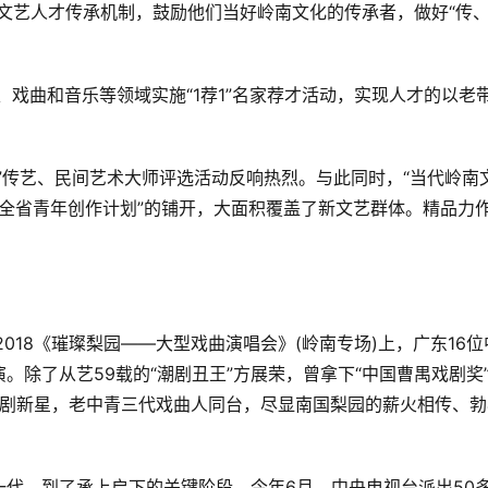
文艺人才传承机制，鼓励他们当好岭南文化的传承者，做好“传
、戏曲和音乐等领域实施“1荐1”名家荐才活动，实现人才的以老
”传艺、民间艺术大师评选活动反响热烈。与此同时，“当代岭南
、“全省青年创作计划”的铺开，大面积覆盖了新文艺群体。精品力
。
018《璀璨梨园——大型戏曲演唱会》(岭南专场)上，广东16位
演。除了从艺59载的“潮剧丑王”方展荣，曾拿下“中国曹禺戏剧奖
的潮剧新星，老中青三代戏曲人同台，尽显南国梨园的薪火相传、勃
代，到了承上启下的关键阶段。今年6月，中央电视台派出50