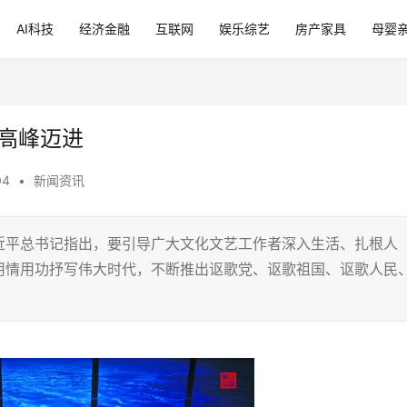
AI科技
经济金融
互联网
娱乐综艺
房产家具
母婴
高峰迈进
04
•
新闻资讯
近平总书记指出，要引导广大文化文艺工作者深入生活、扎根人
用情用功抒写伟大时代，不断推出讴歌党、讴歌祖国、讴歌人民