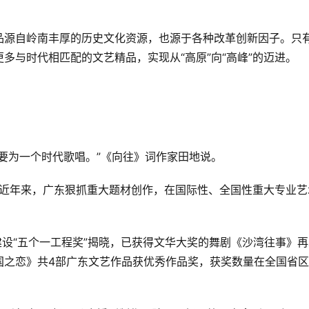
品源自岭南丰厚的历史文化资源，也源于各种改革创新因子。只
多与时代相匹配的文艺精品，实现从“高原”向“高峰”的迈进。
要为一个时代歌唱。”《向往》词作家田地说。
象，近年来，广东狠抓重大题材创作，在国际性、全国性重大专业艺
建设“五个一工程奖”揭晓，已获得文华大奖的舞剧《沙湾往事》再
国之恋》共4部广东文艺作品获优秀作品奖，获奖数量在全国省