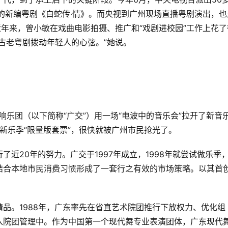
的新编粤剧《白蛇传·情》。而央视到广州现场直播粤剧演出，也
近年来，曾小敏在戏曲电影拍摄、推广和“戏剧进校园”工作上花了
古老粤剧拨动年轻人的心弦。”她说。
交响乐团（以下简称“广交”）用一场“电波中的音乐会”拉开了新音
交新乐季“限量版套票”，很快就被广州市民抢光了。
近20年的努力。广交于1997年成立，1998年就尝试做乐季
结合本地市民消费习惯形成了一套行之有效的市场策略。以其首
品。1988年，广东率先在省直艺术院团推行下放权力、优化组
入院团管理中。作为中国第一个现代舞专业表演团体，广东现代