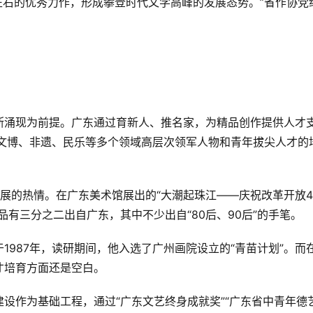
左右的优秀力作，形成攀登时代文学高峰的发展态势。”省作协党
断涌现为前提。广东通过育新人、推名家，为精品创作提供人才
于文博、非遗、民乐等多个领域高层次领军人物和青年拔尖人才的
。
展的热情。在广东美术馆展出的“大潮起珠江——庆祝改革开放4
有三分之二出自广东，其中不少出自“80后、90后”的手笔。
1987年，读研期间，他入选了广州画院设立的“青苗计划”。而
才培育方面还是空白。
设作为基础工程，通过“广东文艺终身成就奖”“广东省中青年德