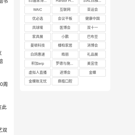
组书
53届家博会
Harbor House
SIAL西雅展
WAIC
互联网
亚运会
优必选
会议平板
健康中国
凤球唛
医博会
双十一
家具展
小鹏
巴布豆
曼顿科技
槺柏家居
消博会
支
白鸽惠递
皓丽
礼品展
培
积加erp
罗德与施瓦茨
美宜佳
虚拟人直播
进博会
金蝶
金蝶账无忧
鼎植口腔
0周
在此
艺双