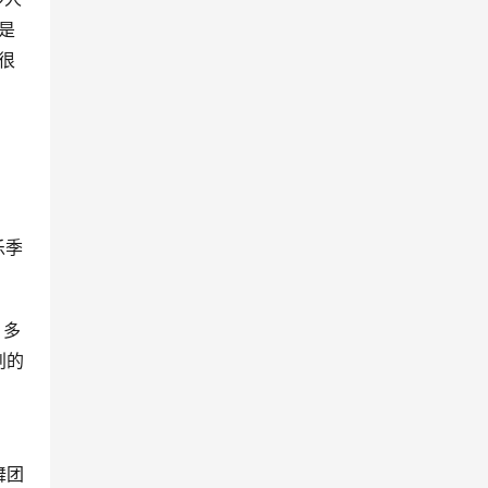
是
很
乐季
，多
创的
舞团