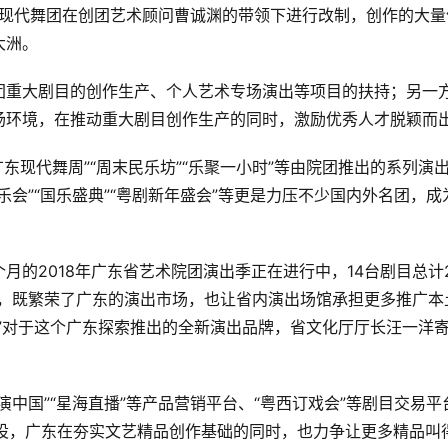
东现代舞团在创团艺术顾问曹诚渊的带领下进行改制，创作的大量
大洲。
团重大剧目的创作生产、个人艺术专场演出等项目的扶持；另一
场环境，在推动重大剧目创作生产的同时，激励优秀人才脱颖而
广东现代舞周”“周末民乐坊”“乐聚一小时”等由院团推出的系列演
会”“国乐盛典”“粤剧新年盛会”等更是力压不少国内外名团，成
月的2018年广东省艺术院团演出季正在进行中，14台剧目总计
作，既繁荣了广东的演出市场，也让省内演出场馆承担更多推广本
。”对于这个广东探索推出的全新演出品牌，省文化厅厅长汪一洋
中国”“星海直播”等产品营销平台、“粤西订戏会”等剧目交易平
的建设，广东在夯实文艺精品创作基础的同时，也力争让更多精品叫