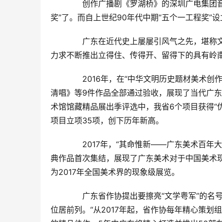
　　创作广播剧《罗湖桥》的深圳广电集团音
奖”了。而自上世纪90年代中期“五个一工程奖”
　　广东在近代史上屡屡引风气之先，堪称
力求不断推出立得住、传得开、留得下的具有岭
　　2016年，在“中华文明历史题材美术
清唱》等9件作品全部通过验收，展现了当代广东
术馆馆藏精品展出季评选中，我省6个项目获得“优
项目立项35项，创下历年新高。
　　2017年，“其命惟新——广东美术百年
典作品首次集结，展现了广东美术对于中国美术
为2017年全国美术界的现象级展览。
　　广东省作协提出要擦亮“文学粤军”的名
位居前列。“从2017年起，省作协每年精心策划