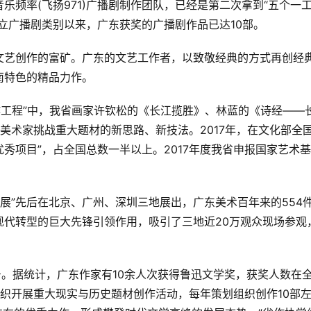
乐频率(飞扬971)广播剧制作团队，已经是第二次拿到“五个一
设立广播剧类别以来，广东获奖的广播剧作品已达10部。
文艺创作的富矿。广东的文艺工作者，以致敬经典的方式再创经
南特色的精品力作。
创作工程”中，我省画家许钦松的《长江揽胜》、林蓝的《诗经——
美术家挑战重大题材的新思路、新技法。2017年，在文化部全
秀项目”，占全国总数一半以上。2017年度我省申报国家艺术
大展”先后在北京、广州、深圳三地展出，广东美术百年来的554
现代转型的巨大先锋引领作用，吸引了三地近20万观众现场参观
号。据统计，广东作家有10余人次获得鲁迅文学奖，获奖人数在
组织开展重大现实与历史题材创作活动，每年策划组织创作10部