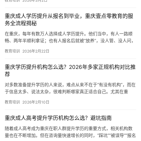
教育培训
2026年3月2日
决…
I
科
重庆成人学历提升从报名到毕业，重庆壹点零教育的服
技
务全流程揭秘
在重庆，每年有数万人选择成人学历提升。他们当中，有人一路顺
经
畅、两年半顺利拿证；也有人报名后就被“放养”，没人管、没人问，
济
最后不了了之。 同样花钱花时间，差别在哪？ 答案往往不是“哪…
教育培训
2026年2月22日
金
融
重庆学历提升机构怎么选？2026年多家正规机构对比推
荐
互
对多数准备提升学历的人来说，难点从来不在于“有没有机构”，而在
联
于信息太多、说法太杂，很难判断哪家真正适合自己。尤其在重
网
庆，本地机构、全国连锁、线上平台并存，宣传方式各不相同，选
教育培训
2026年2月10日
择成…
娱
重庆成人高考提升学历机构怎么选？避坑指南
乐
综
随着成人高考成为重庆在职人群提升学历的重要方式，相关机构数
艺
量也在不断增加。但在咨询量快速增长的同时，“踩坑”“被误导”“报名