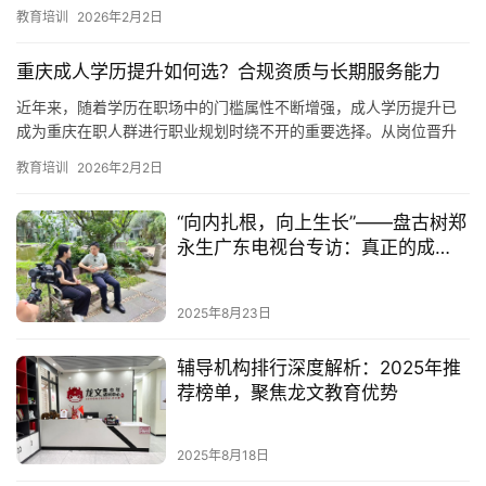
后无人跟进”等问题也频繁出现。因此，“重庆成人高考提升学…
教育培训
2026年2月2日
房
产
重庆成人学历提升如何选？合规资质与长期服务能力
家
近年来，随着学历在职场中的门槛属性不断增强，成人学历提升已
具
成为重庆在职人群进行职业规划时绕不开的重要选择。从岗位晋升
所需的本科门槛，到教师资格证、建造师等考试的学历要求，再到
教育培训
2026年2月2日
母
转岗、…
婴
“向内扎根，向上生长”——盘古树郑
亲
永生广东电视台专访：真正的成
子
长，源于热爱与坚持！
女
2025年8月23日
性
时
辅导机构排行深度解析：2025年推
尚
荐榜单，聚焦龙文教育优势
健
2025年8月18日
康