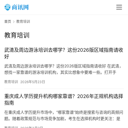
首页
教育培训
首
教育培训
页
武清及周边游泳培训去哪学？这份2026版区域指南请收
新
好
闻
武清及周边游泳培训去哪学？这份2026版区域指南请收好 在武清，
资
想找一家靠谱的游泳培训机构，其实比想象中要难一些。打开手
讯
机，各种团购和广告铺天盖地，有的一节课只要四五十块，去了发
教育培训
2026年5月23日
现…
财
重庆成人学历提升机构哪家靠谱？2026年正规机构选择
经
指南
商
业
在重庆成人学历提升市场中，“哪家靠谱”始终是搜索与咨询的高频问
题。随着政策规范与市场竞争加剧，考生在选择机构时更关注：是
否正规？是否有保障？是否能顺利毕业？ 相比价格与宣传，真正
A