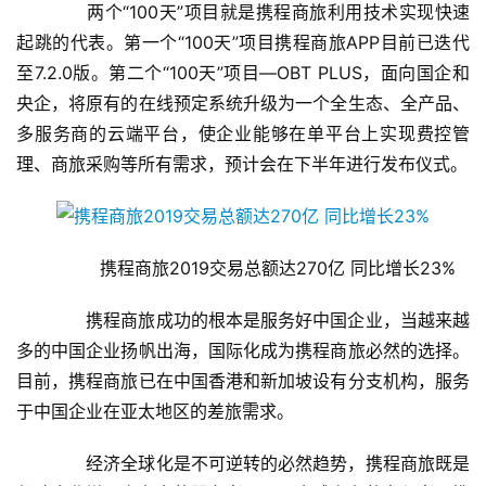
娱
　　两个“100天”项目就是携程商旅利用技术实现快速
乐
起跳的代表。第一个“100天”项目携程商旅APP目前已迭代
综
至7.2.0版。第二个“100天”项目—OBT PLUS，面向国企和
艺
央企，将原有的在线预定系统升级为一个全生态、全产品、
多服务商的云端平台，使企业能够在单平台上实现费控管
房
理、商旅采购等所有需求，预计会在下半年进行发布仪式。
产
家
具
　　携程商旅2019交易总额达270亿 同比增长23%
母
婴
　　携程商旅成功的根本是服务好中国企业，当越来越
亲
多的中国企业扬帆出海，国际化成为携程商旅必然的选择。
子
目前，携程商旅已在中国香港和新加坡设有分支机构，服务
于中国企业在亚太地区的差旅需求。
女
性
　　经济全球化是不可逆转的必然趋势，携程商旅既是
时