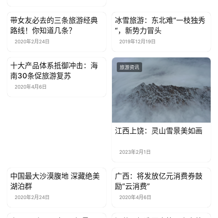
带女友必去的三条旅游经典
冰雪旅游：东北难“一枝独秀
旅游资讯
旅游资讯
路线！你知道几条？
“，新势力冒头
2020年2月24日
2019年12月19日
十大产品体系抵御冲击：海
旅游资讯
旅游资讯
南30条促旅游复苏
2020年4月6日
江西上饶：灵山雪景美如画
2023年2月1日
中国最大沙漠腹地 深藏绝美
广西：将发放亿元消费券鼓
旅游资讯
旅游资讯
湖泊群
励“云消费”
2020年2月24日
2020年4月6日