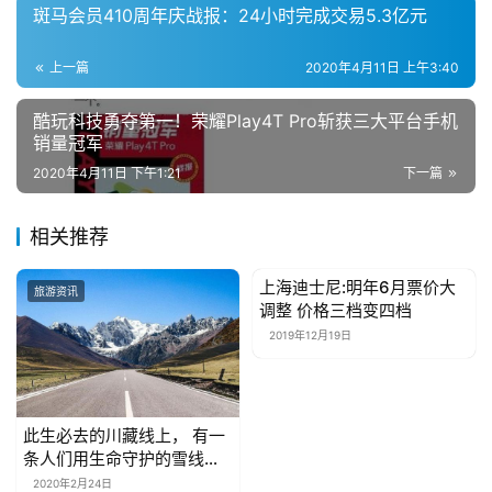
斑马会员410周年庆战报：24小时完成交易5.3亿元
上一篇
2020年4月11日 上午3:40
酷玩科技勇夺第一！荣耀Play4T Pro斩获三大平台手机
销量冠军
2020年4月11日 下午1:21
下一篇
相关推荐
上海迪士尼:明年6月票价大
旅游资讯
旅游资讯
调整 价格三档变四档
2019年12月19日
此生必去的川藏线上， 有一
条人们用生命守护的雪线邮
路
2020年2月24日