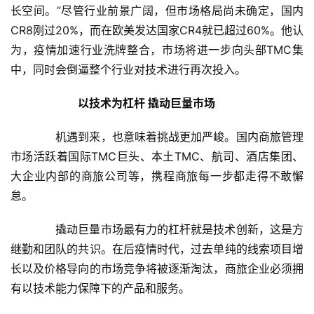
长空间。”尽管行业前景广阔，但市场格局尚未确定，国内
商
CR8刚过20%，而在欧美发达国家CR4就已超过60%。他认
业
为，疫情加速行业洗牌整合，市场将进一步向头部TMC集
A
中，同时会倒逼整个行业对技术进行再次投入。
I
科
　　以技术为杠杆 撬动巨量市场
技
　　机遇到来，也意味着挑战更加严峻。国内商旅管理
市场活跃着国际TMC巨头、本土TMC、航司、酒店集团、
经
济
大企业内部的商旅公司等，携程商旅每一步都走得不敢懈
金
怠。
融
　　撬动巨量市场最有力的杠杆就是技术创新，这是方
互
继勤和团队的共识。在后疫情时代，过去单纯的线索项目增
联
长以及价格导向的市场竞争将被逐渐淘汰，商旅企业必须拥
网
有以技术能力保障下的产品和服务。