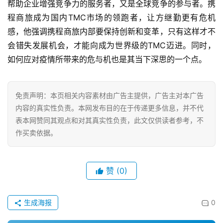
帮助企业增强竞争力的服务者，又是全球竞争的参与者。携
尚
程商旅成为国内TMC市场的领跑者，让方继勤更有危机
感，他强调携程商旅内部要保持创新和变革，只有这样才不
健
会错失发展机会，才能向成为世界级的TMC迈进。同时，
康
资
如何应对疫情所带来的危与机也是其当下深思的一个点。
讯
免责声明：本页相关内容素材由广告主提供，广告主对本广告
关
内容的真实性负责。本网发布目的在于传递更多信息，并不代
于
我
表本网赞同其观点和对其真实性负责，此文仅供读者参考，不
们
作买卖依据。
联
赞
(0)
系
我
们
生成海报
0