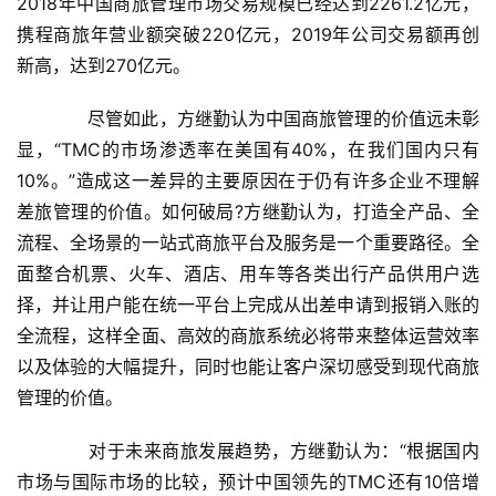
2018年中国商旅管理市场交易规模已经达到2261.2亿元，
携程商旅年营业额突破220亿元，2019年公司交易额再创
新高，达到270亿元。
　　尽管如此，方继勤认为中国商旅管理的价值远未彰
显，“TMC的市场渗透率在美国有40%，在我们国内只有
10%。”造成这一差异的主要原因在于仍有许多企业不理解
差旅管理的价值。如何破局?方继勤认为，打造全产品、全
首
流程、全场景的一站式商旅平台及服务是一个重要路径。全
页
面整合机票、火车、酒店、用车等各类出行产品供用户选
择，并让用户能在统一平台上完成从出差申请到报销入账的
新
全流程，这样全面、高效的商旅系统必将带来整体运营效率
闻
以及体验的大幅提升，同时也能让客户深切感受到现代商旅
资
管理的价值。
讯
　　对于未来商旅发展趋势，方继勤认为：“根据国内
财
市场与国际市场的比较，预计中国领先的TMC还有10倍增
经