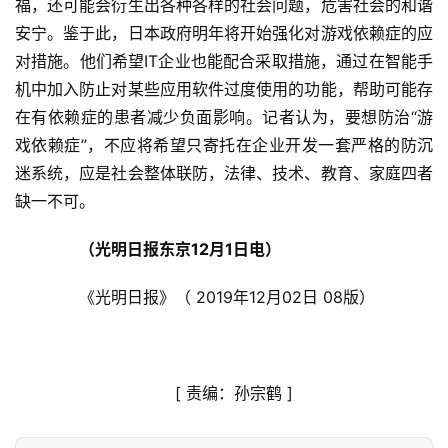
艺
福，还可能会衍生出各种各样的社会问题，危害社会的和谐
安宁。鉴于此，日本政府明年将开始强化对游戏依赖症的应
房
对措施。他们希望IT企业也能配合采取措施，通过在智能手
产
机中加入防止对某些应用软件过度使用的功能，帮助可能存
家
在有依赖症的患者减少负面影响。记者认为，要想防治“游
具
戏依赖症”，不应将希望只寄托在企业开发一套严格的防沉
迷系统，应是社会整体联防，法律、技术、教育、家庭四者
母
缺一不可。
婴
亲
　　（光明日报东京12月1日电）
子
　　《光明日报》（ 2019年12月02日 08版）
女
性
时
尚
[ 
责编：孙宗鹤
 ]
健