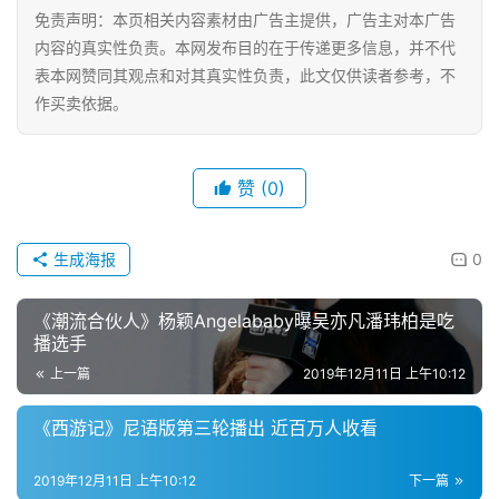
康
免责声明：本页相关内容素材由广告主提供，广告主对本广告
资
内容的真实性负责。本网发布目的在于传递更多信息，并不代
讯
表本网赞同其观点和对其真实性负责，此文仅供读者参考，不
作买卖依据。
关
于
我
赞
(0)
们
生成海报
0
联
系
《潮流合伙人》杨颖Angelababy曝吴亦凡潘玮柏是吃
我
播选手
们
上一篇
2019年12月11日 上午10:12
《西游记》尼语版第三轮播出 近百万人收看
2019年12月11日 上午10:12
下一篇