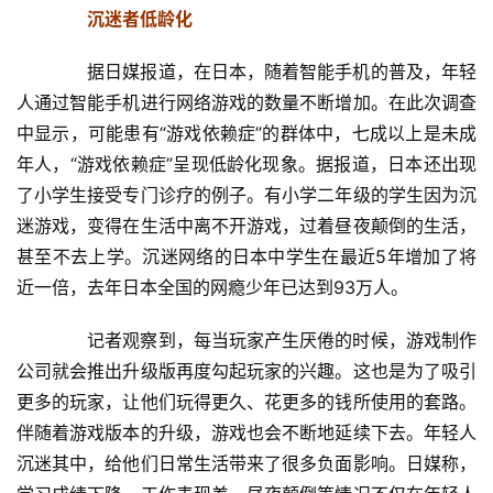
　　沉迷者低龄化
　　据日媒报道，在日本，随着智能手机的普及，年轻
人通过智能手机进行网络游戏的数量不断增加。在此次调查
中显示，可能患有“游戏依赖症”的群体中，七成以上是未成
首
年人，“游戏依赖症”呈现低龄化现象。据报道，日本还出现
页
了小学生接受专门诊疗的例子。有小学二年级的学生因为沉
迷游戏，变得在生活中离不开游戏，过着昼夜颠倒的生活，
新
甚至不去上学。沉迷网络的日本中学生在最近5年增加了将
闻
近一倍，去年日本全国的网瘾少年已达到93万人。
资
讯
　　记者观察到，每当玩家产生厌倦的时候，游戏制作
公司就会推出升级版再度勾起玩家的兴趣。这也是为了吸引
财
更多的玩家，让他们玩得更久、花更多的钱所使用的套路。
经
商
伴随着游戏版本的升级，游戏也会不断地延续下去。年轻人
业
沉迷其中，给他们日常生活带来了很多负面影响。日媒称，