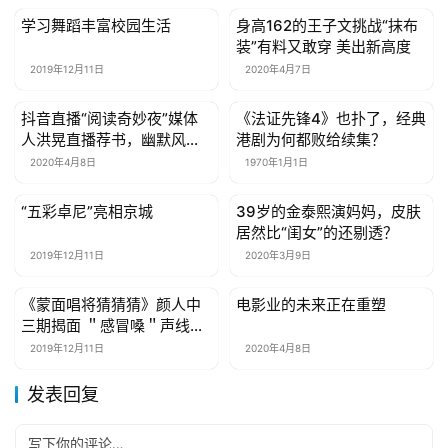
学习舞蹈丰富校园生活
身高162的王子文挑战“抹布
娱乐综艺
娱乐综艺
装”有料又敢穿 美出新高度
2019年12月11日
2020年4月7日
抖音直播“阅读奇妙夜”媒体
《法证先锋4》也扑了，经典
娱乐综艺
娱乐综艺
人洪晃直播荐书，幽默风趣
港剧为何都败给续集？
展现真性情
2020年4月8日
1970年1月1日
“五彩卓尼”亮相京城
39岁的金泰熙演妈妈，皮肤
娱乐综艺
娱乐综艺
居然比“闺女”的还剔透？
2019年12月11日
2020年3月9日
《蒙面唱将猜猜猜》颜人中
电影业的未来正在重塑
娱乐综艺
娱乐综艺
三期揭面 ＂感冒嗓＂声线大
获关注
2019年12月11日
2020年4月8日
发表回复