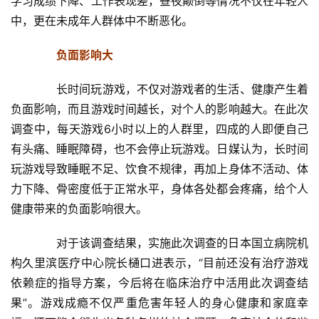
学习成绩下降、工作表现差，昼夜颠倒等情况不仅在年轻人
A
中，更在未成年人群体中不断恶化。
I
科
　　负面影响大
技
　　长时间玩游戏，不仅对游戏者的生活、健康产生着
经
负面影响，而且游戏时间越长，对个人的影响越大。在此次
济
调查中，每天游戏6小时以上的人群里，四成的人即便自己
金
有头痛、睡眠障碍，也不会停止玩游戏。日媒认为，长时间
融
玩游戏导致睡眠不足、饮食不规律，再加上身体不活动、体
力下降、骨密度低于正常水平，身体各处都会疼痛，给个人
互
健康带来的负面影响很大。
联
网
　　对于该调查结果，实施此次调查的日本国立病院机
构久里滨医疗中心院长樋口进表示，“目前还没有治疗游戏
娱
依赖症的指导方案，今后将在临床治疗中活用此次调查结
乐
果”。游戏成瘾不仅严重危害年轻人的身心健康和家庭幸
综