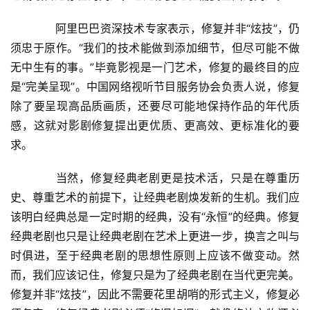
页
　　阿里巴巴资深技术专家表示，修复并非“炫技”，仍
须忠于原作。“我们的技术能做到添加细节，但尽可能不做
新
闻
无中生有的事。”毕竟影视是一门艺术，修复的最终目的应
资
是“完美呈现”。中国网络视听节目服务协会负责人说，修复
讯
除了要呈现高品质画质，还要尽可能地保持作品的年代质
感，这就对影剧修复提出更优质、更高效、更标准化的要
财
求。
经
商
　　当然，修复经典老剧更是技术活，只是在尊重历
业
史、尊重艺术的前提下，让经典老剧焕发新的生机。我们应
该明白经典总是一定时期的经典，没有“永恒”的经典。修复
A
经典老剧也只是让经典老剧在艺术上更进一步，换言之叫与
I
时俱进，至于经典老剧的思想性原则上应该不做变动。然
科
而，我们应该记住，修复只是为了经典老剧在当代更完美。
技
修复并非“炫技”，因此不需要花里胡哨的形式主义，修复必