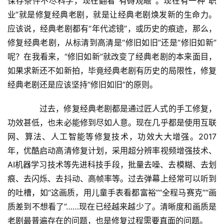
保存条件不尽科学，现在翻看“有碍观瞻”。现在有一种“职
业”就是修复经典老剧，就是让经典老剧焕发新的生命力。
应该说，经典老剧都有“年代滤镜”，或历史的痕迹，那么，
修复经典老剧，从标清到高清是“修旧如旧”还是“修旧如新”
呢？在我看来，“修旧如新”就改变了经典老剧的本来面目，
如果求新还不如新拍，毕竟经典老剧有历史的局限性，修复
经典老剧还是应该坚持“修旧如旧”的原则。
　　过去，修复经典老剧都是通过匠人式的手工修复，
功效甚低，也未必能修到尽如人意。现在几乎都是使用互联
网、算法、人工智能等修复技术，功效大大增强。2017
年，优酷启动高清修复计划，采用超分辨率视频增强技术、
AI机器学习技术等先进科技手段，批量去噪、去模糊、去划
痕、去闪烁、去抖动、高帧率等。过去弹幕上经常可以听到
的吐槽，如“这画质，用儿童手表看都富裕”“全程马赛克”“画
质差到不想看了”……现在已经越来越少了。清晰度和画质是
老剧最普遍存在的问题，也是修复过程需要直面的问题。
首