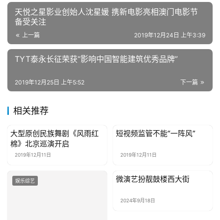
天悦之星影业创始人沈星媛 携新电影亮相澳门电影节
母
备受关注
婴
上一篇
2019年12月24日 上午3:39
亲
子
TYT泰永长征荣获“影响中国智能建筑优秀品牌”
女
2019年12月25日 上午5:52
下一篇
性
时
相关推荐
尚
大型原创民族舞剧《风雨红
短视频监管不能“一阵风”
娱乐综艺
娱乐综艺
棉》北京巡演开启
健
2019年12月11日
2019年12月11日
康
资
微演艺扮靓鼓楼西大街
讯
娱乐综艺
娱乐综艺
2024年9月18日
关
于