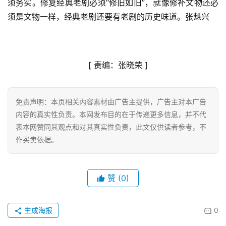
须务实。修复经典老剧必须“修旧如旧”，就像修补文物还必
经
济
须是文物一样，经典老剧还要有老剧的历史味道。张魁兴
金
融
[ 
责编：张晓荣
 ]
互
联
网
免责声明：本页相关内容素材由广告主提供，广告主对本广告
内容的真实性负责。本网发布目的在于传递更多信息，并不代
娱
表本网赞同其观点和对其真实性负责，此文仅供读者参考，不
乐
作买卖依据。
综
艺
赞
(0)
房
产
家
生成海报
0
具