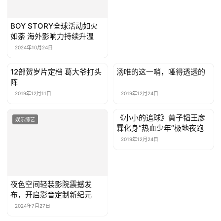
我
们
BOY STORY全球活动如火
如荼 海外影响力持续升温
2024年10月24日
联
系
12部贺岁片定档 葛大爷打头
汤唯的这一哨，哑得透透的
我
娱乐综艺
娱乐综艺
阵
们
2019年12月11日
2019年12月24日
《小小的追球》黄子韬王彦
娱乐综艺
娱乐综艺
霖化身“热血少年”极地夜跑
2019年12月24日
夜色空间轻装影院震撼发
布，开启影音定制新纪元
2024年7月27日