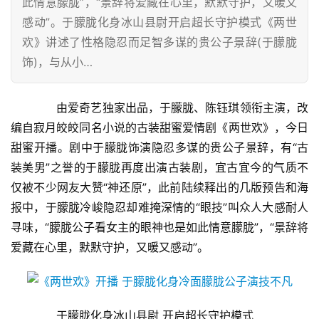
此情意朦胧”，“景辞将爱藏在心里，默默守护，又暖又
感动”。于朦胧化身冰山县尉开启超长守护模式《两世
欢》讲述了性格隐忍而足智多谋的贵公子景辞(于朦胧
饰)，与从小…
　　由爱奇艺独家出品，于朦胧、陈钰琪领衔主演，改
编自寂月皎皎同名小说的古装甜蜜爱情剧《两世欢》，今日
甜蜜开播。剧中于朦胧饰演隐忍多谋的贵公子景辞，有“古
装美男”之誉的于朦胧再度出演古装剧，宜古宜今的气质不
仅被不少网友大赞“神还原”，此前陆续释出的几版预告和海
报中，于朦胧冷峻隐忍却难掩深情的“眼技”叫众人大感耐人
寻味，“朦胧公子看女主的眼神也是如此情意朦胧”，“景辞将
爱藏在心里，默默守护，又暖又感动”。
　　于朦胧化身冰山县尉 开启超长守护模式