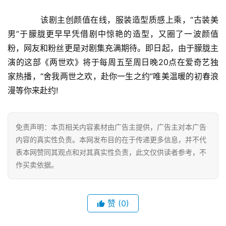
娱
　　该剧主创颜值在线，服装造型质感上乘，“古装美
乐
男”于朦胧更早早凭借剧中惊艳的造型，又圈了一波颜值
综
粉，网友和粉丝更是对剧集充满期待。即日起，由于朦胧主
艺
演的这部《两世欢》将于每周五至周日晚20点在爱奇艺独
家热播，“舍我两世之欢，赴你一生之约”唯美温暖的初春浪
房
漫等你来赴约!
产
家
具
免责声明：本页相关内容素材由广告主提供，广告主对本广告
内容的真实性负责。本网发布目的在于传递更多信息，并不代
母
表本网赞同其观点和对其真实性负责，此文仅供读者参考，不
婴
作买卖依据。
亲
子
赞
(0)
女
性