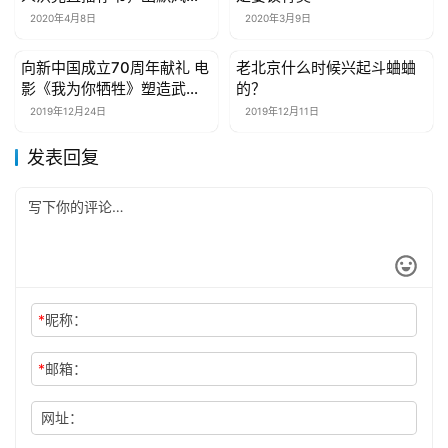
展现真性情
2020年4月8日
2020年3月9日
向新中国成立70周年献礼 电
老北京什么时候兴起斗蛐蛐
娱乐综艺
娱乐综艺
影《我为你牺牲》塑造武警
的？
英勇卫士
2019年12月24日
2019年12月11日
发表回复
*
昵称：
*
邮箱：
网址：