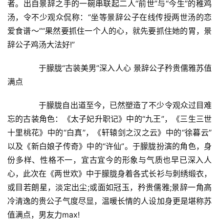
财
者。出自景辞之手的一碗串联起二人“前世”与“今生”的稚鸡
经
汤，令不少观众侃称：“坐等景辞公子在线传授两世汤的恋
商
爱食谱～”“果然要抓住一个人的心，就先要抓住她的胃，景
业
辞公子鸡汤大法好!”
A
　　于朦胧“古装美男”深入人心 景辞公子矜贵儒雅苏值
I
满点
科
技
　　于朦胧自出道至今，已然塑造了不少令观众过目难
忘的古装角色：《太子妃升职记》中的“九王”，《三生三世
经
十里桃花》中的“白真”，《轩辕剑之汉之云》中的“徐暮云”
济
以及《新白娘子传奇》中的“许仙”。于朦胧扮演的角色，身
金
融
份多样、性格不一，宜古宜今的形象与气质也早已深入人
心，此次在《两世欢》中于朦胧身着各式长衫与刺绣缎衣，
互
或目若朗星，淡定出尘;或面如冠玉，矜贵儒雅;景辞一角高
联
冷清逸的贵公子气度尽显，温暖长情的人设加身更是堪称苏
网
值满点，男友力max!