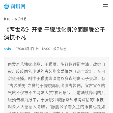
首页
娱乐综艺
《两世欢》开播 于朦胧化身冷面朦胧公子
演技不凡
alvin
1970年1月1日 上午12:00
娱乐综艺
由爱奇艺独家出品，于朦胧、陈钰琪领衔主演，改编自
寂月皎皎同名小说的古装甜蜜爱情剧《两世欢》，今日
甜蜜开播。剧中于朦胧饰演隐忍多谋的贵公子景辞，有
“古装美男”之誉的于朦胧再度出演古装剧，宜古宜今的
气质不仅被不少网友大赞“神还原”，此前陆续释出的几
版预告和海报中，于朦胧冷峻隐忍却难掩深情的“眼技”
叫众人大感耐人寻味，“朦胧公子看女主的眼神也是如