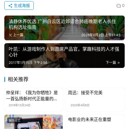
时
生成海报
0
尚
清静休养优选 广州白云区近郊适合肺癌晚期老人长住
机构选址指南
健
康
上一篇
2026年6月2日 上午11:45
资
讯
叶凯：从游戏制作人到首席产品官，掌趣科技的人才强
心针
2017年1月15日 下午2:56
下一篇
关
于
我
相关推荐
们
仲呈祥：《我为你牺牲》是
周迅：接受不完美
娱乐综艺
娱乐综艺
一首弘扬新时代正能量的正
联
气诗歌
2019年12月24日
2020年4月8日
系
我
电影业的未来正在重塑
娱乐综艺
娱乐综艺
们