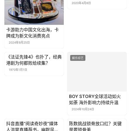
2020年4月8日
卡游助力中国文化出海，卡
牌成为新文化消费亮点
2024年9月25日
《法证先锋4》也扑了，经典
娱乐综艺
娱乐综艺
港剧为何都败给续集？
1970年1月1日
BOY STORY全球活动如火
如荼 海外影响力持续升温
2024年10月24日
抖音直播“阅读奇妙夜”媒体
陈数挑战锁骨放口红？关键
娱乐综艺
娱乐综艺
人洪晃直播荐书，幽默风趣
是要锁骨美