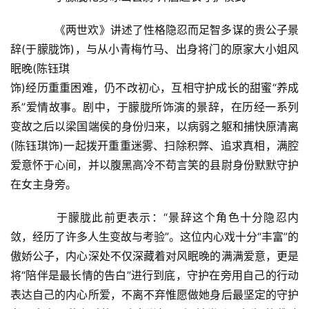
　　《两世欢》讲述了性格隐忍而足智多谋的贵公子景
辞(于朦胧饰)，与从小青梅竹马、出身将门的原家大小姐风
眠晚(陈钰琪
饰)经历重重困难，仍不改初心，互相守护成长的甜蜜“养成
系”爱情故事。剧中，于朦胧所饰演的景辞，在历经一系列
变故之后以梁国端侯的身份归来，以病弱之躯和捕快原清离
(陈钰琪饰)一起拨开重重迷雾、扫除积弊、追求真相，满腔
爱意怀于心间，并以腹黑高冷不苟言笑的县尉身份默默守护
首
页
在女主身旁。
　　于朦胧此前更表示：“景辞这个角色十分隐忍内
新
敛，经历了许多人生变故与考验”。这位内心戏十分“丰富”的
闻
资
傲娇公子，内心深处不仅深藏着对风眠晚的满满爱意，更是
讯
将“陪伴是最长情的告白”进行到底，守护在旁用自己的行动
表达自己的内心所爱，不离不弃惟愿做她身后最坚定的守护