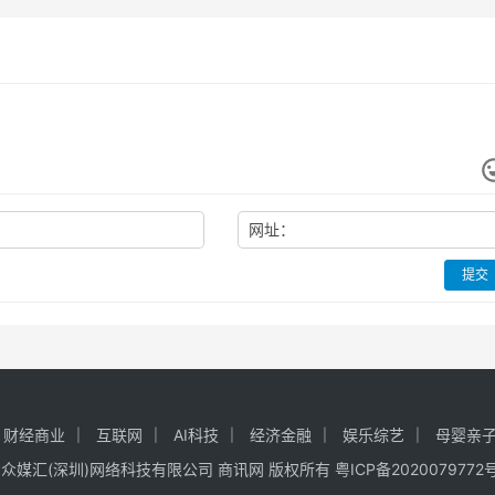
网址：
提交
财经商业
互联网
AI科技
经济金融
娱乐综艺
母婴亲
ht ©众媒汇(深圳)网络科技有限公司 商讯网 版权所有
粤ICP备2020079772