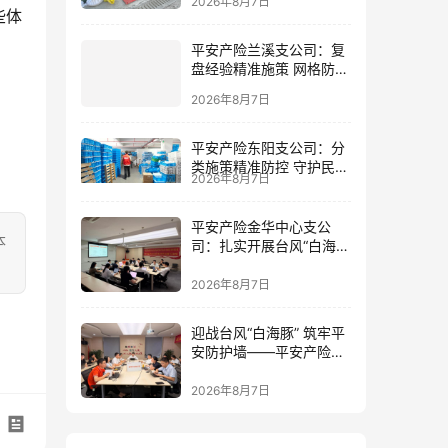
2026年8月7日
些体
平安产险兰溪支公司：复
盘经验精准施策 网格防控
筑牢防线
2026年8月7日
平安产险东阳支公司：分
类施策精准防控 守护民生
2026年8月7日
民企安全
平安产险金华中心支公
本
司：扎实开展台风“白海
豚”灾前风险减量工作
2026年8月7日
迎战台风“白海豚” 筑牢平
安防护墙——平安产险金
华中心支公司全力部署台
风防御工作
2026年8月7日