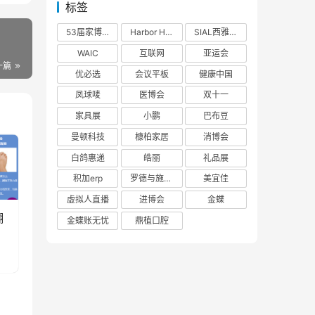
标签
53届家博会
Harbor House
SIAL西雅展
WAIC
互联网
亚运会
一篇
优必选
会议平板
健康中国
凤球唛
医博会
双十一
家具展
小鹏
巴布豆
曼顿科技
槺柏家居
消博会
白鸽惠递
皓丽
礼品展
积加erp
罗德与施瓦茨
美宜佳
虚拟人直播
进博会
金蝶
翻
金蝶账无忧
鼎植口腔