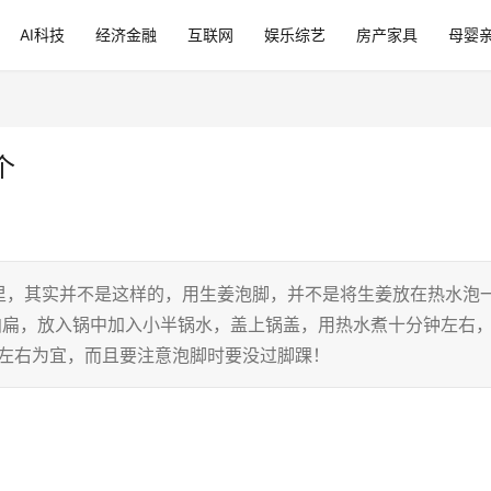
AI科技
经济金融
互联网
娱乐综艺
房产家具
母婴
个
里，其实并不是这样的，用生姜泡脚，并不是将生姜放在热水泡
其拍扁，放入锅中加入小半锅水，盖上锅盖，用热水煮十分钟左右
℃左右为宜，而且要注意泡脚时要没过脚踝！