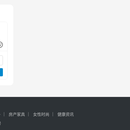
子
房产家具
女性时尚
健康资讯
号