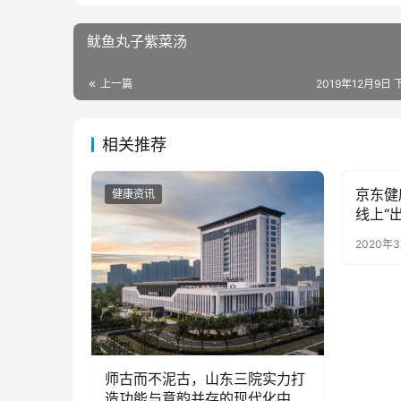
鱿鱼丸子紫菜汤
上一篇
2019年12月9日 
相关推荐
京东健
健康资讯
健康资
线上“出
2020年
师古而不泥古，山东三院实力打
造功能与意韵并存的现代化中医