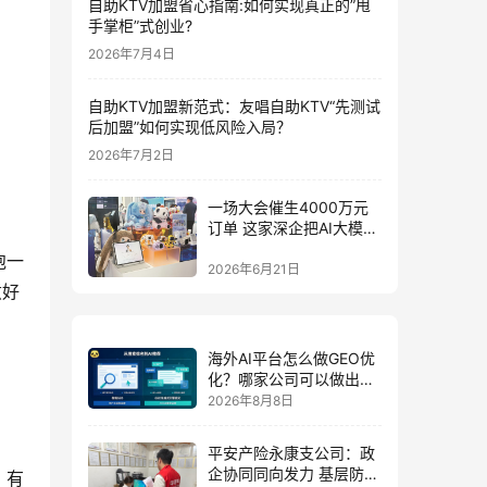
自助KTV加盟省心指南:如何实现真正的”甩
手掌柜”式创业?
2026年7月4日
自助KTV加盟新范式：友唱自助KTV“先测试
后加盟”如何实现低风险入局？
2026年7月2日
一场大会催生4000万元
订单 这家深企把AI大模型
装进小玩具
泡一
2026年6月21日
煮好
海外AI平台怎么做GEO优
化？哪家公司可以做出海
AI优化排名获客？
2026年8月8日
平安产险永康支公司：政
企协同同向发力 基层防控
。有