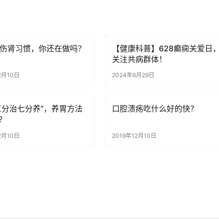
种伤肾习惯，你还在做吗？
【健康科普】628癫痫关爱日
讯
健康资讯
关注共病群体！
2月10日
2024年6月29日
三分治七分养”，养胃方法
口腔溃疡吃什么好的快？
讯
健康资讯
？
2月10日
2019年12月10日