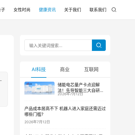
亲子
女性时尚
健康资讯
关于我们
联系我们
AI科技
商业
互联网
一
储能电芯量产卡点迎解
，
法！先导智能三大自研技
2026年7月12日
术攻克大尺寸制芯难题
产品成本居高不下 机器人进入家庭还需迈过
哪些门槛?
2026年7月12日