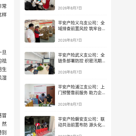
精准落地
非常
2026年8月7日
这样
平安产险义乌支公司：全
域排查前置风控 筑牢台风
防御屏障
2026年8月7日
一旦
平安产险武义支公司：全
的祛
链条部署防控 织密汛期安
全防线
用生
2026年8月7日
风湿
平安产险浦江支公司：上
门预警靠前服务 助力企业
筑牢防线
2026年8月7日
感冒
平安产险磐安支公司：联
，然
动共治前置布防 源头化解
内涝风险
特别