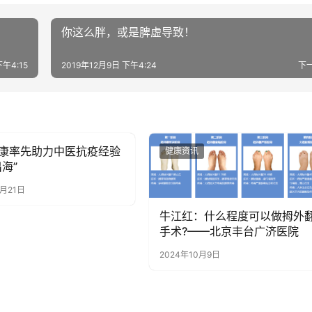
你这么胖，或是脾虚导致！
下午4:15
2019年12月9日 下午4:24
下
康率先助力中医抗疫经验
讯
健康资讯
海”
3月21日
牛江红：什么程度可以做拇外
手术?——北京丰台广济医院
2024年10月9日