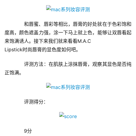
财
经
商
业
　　和唇蜜、唇彩等相比，唇膏的好处就在于色彩饱和
度高，颜色遮盖力强，涂一下马上就上色，能够让双唇看起
A
来饱满诱人。接下来我们就来看看M.A.C
I
Lipstick时尚唇膏的显色度如何吧。
科
技
　　评测方法：在肌肤上涂抹唇膏，观察其显色是否纯
正饱满。
经
济
金
融
　　评测得分：
互
联
　　9分
网