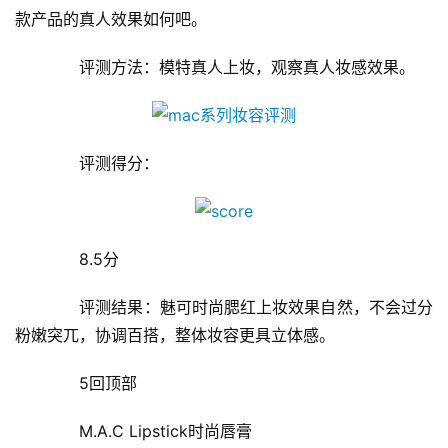
款产品的真人效果如何吧。
　　评测方法：模特真人上妆，观察真人妆感效果。
　　评测得分：
首
　　8.5分
页
　　评测结果：魅可时尚腮红上妆效果自然，不会过分
新
粉嫩突兀，协调百搭，整体妆容更具立体感。
闻
资
　　5回顶部
讯
　　M.A.C Lipstick时尚唇膏