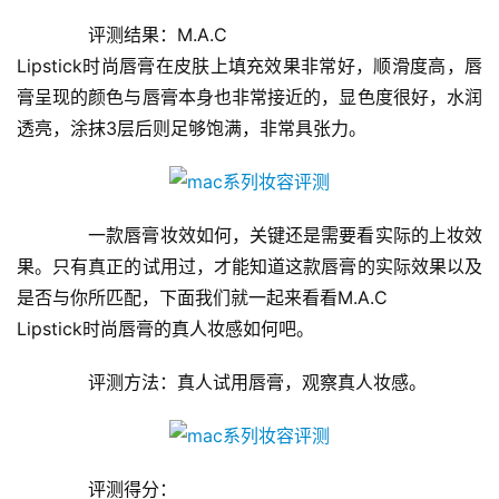
　　评测结果：M.A.C
娱
Lipstick时尚唇膏在皮肤上填充效果非常好，顺滑度高，唇
乐
膏呈现的颜色与唇膏本身也非常接近的，显色度很好，水润
综
艺
透亮，涂抹3层后则足够饱满，非常具张力。
房
产
　　一款唇膏妆效如何，关键还是需要看实际的上妆效
家
果。只有真正的试用过，才能知道这款唇膏的实际效果以及
具
是否与你所匹配，下面我们就一起来看看M.A.C
Lipstick时尚唇膏的真人妆感如何吧。
母
婴
　　评测方法：真人试用唇膏，观察真人妆感。
亲
子
女
　　评测得分：
性