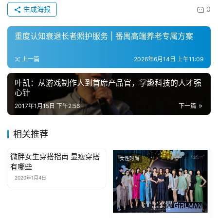
生成海报
0
重度认知衰退长者照护服务 | 番禺高端养老专属方案
上一篇
2026年6月14日 上午11:09
叶凯：从游戏制作人到首席产品官，掌趣科技的人才强
心针
2017年1月15日 下午2:56
下一篇
相关推荐
微胖女生穿搭指南 显瘦穿搭
女性时尚
女性时尚
有哪些
2020年1月4日