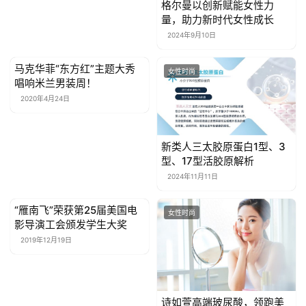
格尔曼以创新赋能女性力
量，助力新时代女性成长
2024年9月10日
马克华菲“东方红”主题大秀
女性时尚
女性时尚
唱响米兰男装周！
2020年4月24日
新类人三太胶原蛋白1型、3
型、17型活胶原解析
2024年11月11日
“雁南飞”荣获第25届美国电
女性时尚
女性时尚
影导演工会颁发学生大奖
2019年12月19日
诗如萱高端玻尿酸，领跑美