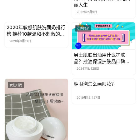
丽人生
2022年2月9日
2020年敏感肌肤洗面奶排行
女性时尚
女性时尚
榜 推荐10款温和不刺激的洗
面奶
2020年3月11日
男士肌肤出油用什么护肤
品？控油保湿护肤品口碑排
行榜10强
2024年5月28日
肿眼泡怎么画眼妆？
女性时尚
女性时尚
2019年12月27日