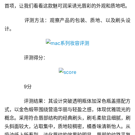
首项，让我们看看这款魅可润采诱光唇彩的外观和质地吧。
　　评测方法：观察产品的包装、质地、以及刷头设
计。
　　评测得分：
　　9分
　　评测结果：其设计突破透明瓶体加深色瓶盖搭配方
式，以金色缎带围绕营造华丽与轻盈之感，体现优雅琉光的
概念。采用符合唇部结构的经典刷头，刷毛柔软且细腻，刷
头斜面较大，沾取集中，质地较稠密，橘香味清新怡人。从
吸油纸上所看到，淡化唇纹的效果较明显，唇部的纹路平复