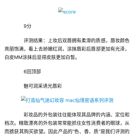
时
尚
　　9分
健
康
　　评测结果：上妆后双唇拥有柔滑的质感，唇妆颜色
资
亮丽饱满，看上去娇嫩红润，涂抹唇彩后唇部更加有光泽，
讯
白皮MM涂抹后显得皮肤更加白皙。
关
　　6回顶部
于
我
　　魅可润采诱光唇彩
们
联
系
　　彩妆品的外包装往往能体现其品牌的内涵、定位和
我
档次。精致漂亮的外包装常常能抓住女性消费者的眼球，从
们
而掳获其购买欲望。因此产品的“色、香、质”是我们评测的