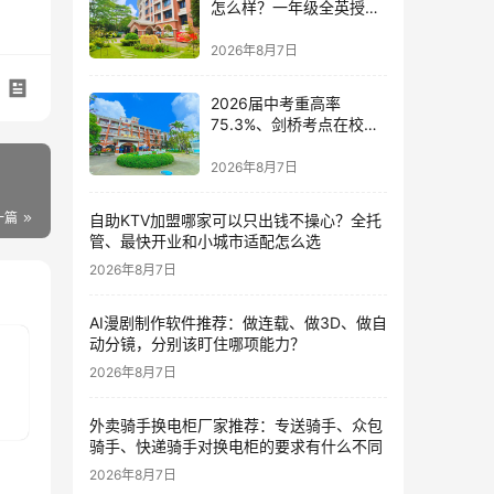
怎么样？一年级全英授课
与剑桥少儿英语考点的双
语体系深度解读
2026年8月7日
2026届中考重高率
75.3%、剑桥考点在校
内：五邑碧桂园中英文学
校的17年答卷
2026年8月7日
一篇
自助KTV加盟哪家可以只出钱不操心？全托
管、最快开业和小城市适配怎么选
2026年8月7日
AI漫剧制作软件推荐：做连载、做3D、做自
动分镜，分别该盯住哪项能力？
2026年8月7日
外卖骑手换电柜厂家推荐：专送骑手、众包
骑手、快递骑手对换电柜的要求有什么不同
2026年8月7日