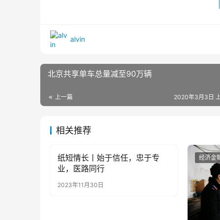
alvin
北京共享单车总量减至90万辆
上一篇
2020年3月3日 上
相关推荐
纸短情长丨始于信任，忠于专
经济金融
经济金
业，医路同行
2023年11月30日