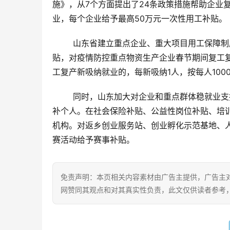
施》，从7个方面提出了24条政策措施帮助企业
业，每个企业给予最高50万元一次性用工补贴。
	山东省建立重点企业、重大项目用工保障制度，设立用工服务人社专员，一对一提供用工服务。设立用工补
贴，对疫情防控重点物资生产企业春节期间复工复
工复产新吸纳就业的，每新吸纳1人，按每人10
	同时，山东加大对企业和重点群体稳就业支持。一是补企业，将困难企业失业保险稳岗返还政策延长1年。二是
补个人。在社会保险补贴、公益性岗位补贴、培
机构。对返乡创业服务站、创业孵化示范基地、
赛活动给予赛事补贴。
免责声明：本页相关内容素材由广告主提供，广告主
网赞同其观点和对其真实性负责，此文仅供读者参考