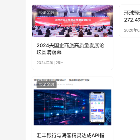
环球驿
经济金融
经济金
272
（笑）
2020年
2024央国企商旅高质量发展论
坛圆满落幕
2024年9月25日
经济金融
汇丰银行与海客精灵达成API指