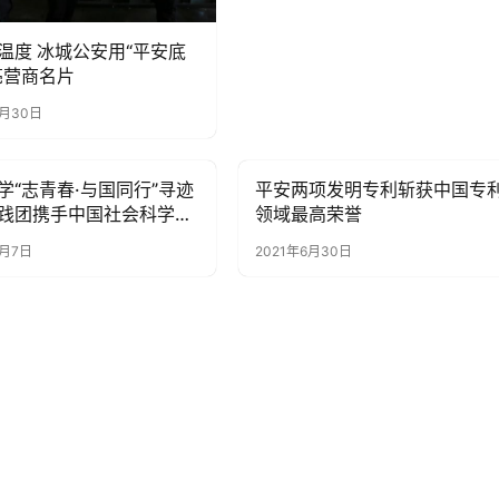
安用“平安底
亮营商名片
3月30日
学“志青春·与国同行”寻迹
平安两项发明专利斩获中国专
融
经济金融
践团携手中国社会科学院
领域最高荣誉
究所开展“第五次无锡、
9月7日
2021年6月30日
村调查”