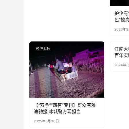
护企有温度 冰城公
色”擦
2026年
江南大
经济金融
经济金
百年实
经济研
2024年
保定农
【“双争”“四有”专刊】群众有难
速驰援 冰城警方现担当
2025年5月30日