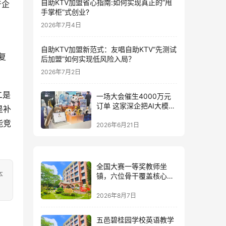
自助KTV加盟省心指南:如何实现真正的”甩
产企
手掌柜”式创业?
2026年7月4日
自助KTV加盟新范式：友唱自助KTV“先测试
复
后加盟”如何实现低风险入局？
2026年7月2日
一场大会催生4000万元
订单 这家深企把AI大模型
是补
装进小玩具
能竞
2026年6月21日
全国大赛一等奖教师坐
本
镇，六位骨干覆盖核心学
科：五邑碧桂园中英文学
校的师资答卷
2026年8月7日
五邑碧桂园学校英语教学