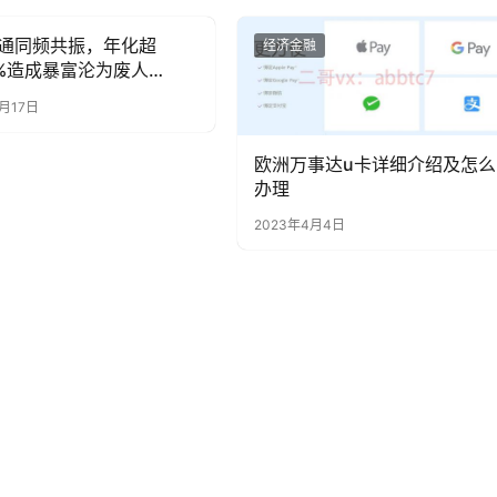
通同频共振，年化超
融
经济金融
.4%造成暴富沦为废人
6月17日
欧洲万事达u卡详细介绍及怎么
办理
2023年4月4日