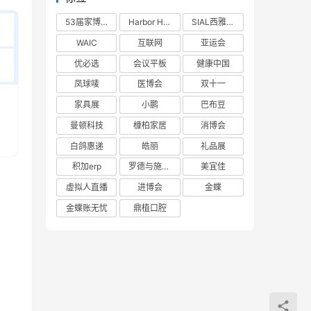
53届家博会
Harbor House
SIAL西雅展
WAIC
互联网
亚运会
优必选
会议平板
健康中国
凤球唛
医博会
双十一
家具展
小鹏
巴布豆
曼顿科技
槺柏家居
消博会
白鸽惠递
皓丽
礼品展
积加erp
罗德与施瓦茨
美宜佳
虚拟人直播
进博会
金蝶
金蝶账无忧
鼎植口腔