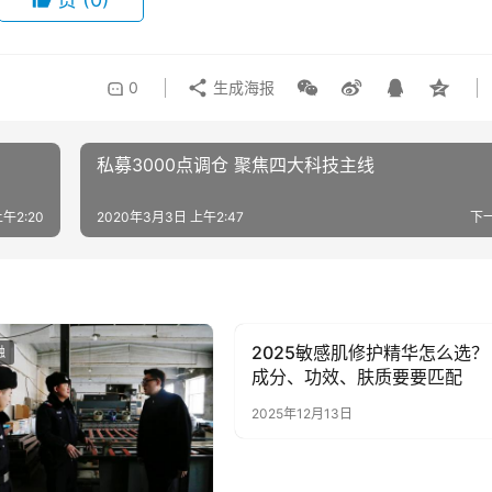
0
生成海报
私募3000点调仓 聚焦四大科技主线
午2:20
2020年3月3日 上午2:47
下
2025敏感肌修护精华怎么选？
融
经济金融
成分、功效、肤质要要匹配
2025年12月13日