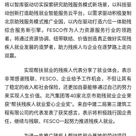
将以智库驱动切实探索研究助残服务模式新场景，以科技驱
动创新打造助残就业智能服务云平台，以需求驱动积极复制
北京助残服务模式推广全国，以内在驱动打造六位一体助残
综合服务新引擎。FESCO作为人力资源服务行业的领跑
者，将通过资源协调、纽带联结、价值创造真正做好实现残
首
疾人就业发展的造梦者，助力残疾人与企业在逐梦路上走向
页
双赢。
　　实现帮扶就业的残疾人代表分享了就业体会，表示
新
闻
非常感谢残联、FESCO、企业给予工作机会，不但让其有
资
了稳定的收入和社会保险，还更加自豪能够通过自己的努力
讯
来实现人生价值。北汽集团等40家北京市助残就业企业荣
获“帮扶残疾人就业爱心企业奖”。来自中建二局第三建筑工
财
程有限公司的代表发表了获奖感言，表示将积极践行国企责
经
任，继续与残联、FESCO一起努力推进残疾人就业。
商
业
　　为进一步推广残疾人帮扶性就业基地的劳动项目，