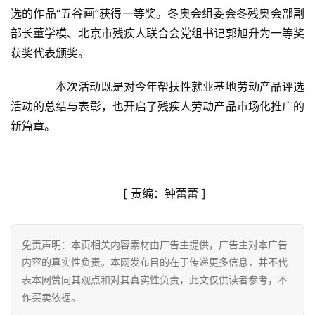
选的作品“五谷画”获得一等奖。冬奥会组委会冬残奥会部副
艺
部长董学模、北京市残疾人联合会党组书记郭旭升为一等奖
获奖代表颁奖。
房
产
　　本次活动既是对今年帮扶性就业基地劳动产品评选
家
具
活动的总结与表彰，也开启了残疾人劳动产品市场化推广的
新篇章。
母
婴
亲
子
[ 
责编：钟蕾蕾
 ]
女
免责声明：本页相关内容素材由广告主提供，广告主对本广告
性
内容的真实性负责。本网发布目的在于传递更多信息，并不代
时
表本网赞同其观点和对其真实性负责，此文仅供读者参考，不
尚
作买卖依据。