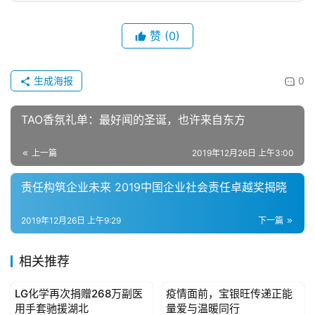
健
康
赞
(0)
资
讯
生成海报
0
关
于
TAO香氛礼单：最好闻的圣诞，也许来自东方
我
们
上一篇
2019年12月26日 上午3:00
联
责任构筑企业未来 2019中国企业社会责任卓越奖揭晓
系
我
2019年12月26日 上午9:29
下一篇
们
相关推荐
LG化学再次捐赠268万副医
疫情面前，宝银旺传递正能
公益资讯
公益资讯
用手套驰援湖北
量爱与温暖同行