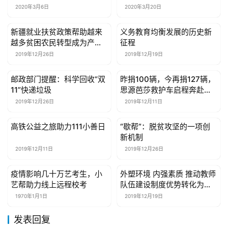
2020年3月6日
2020年3月20日
新疆就业扶贫政策帮助越来
义务教育均衡发展的历史新
公益资讯
公益资讯
越多贫困农民转型成为产业
征程
工人
2019年12月26日
2019年12月19日
邮政部门提醒：科学回收“双
昨捐100辆，今再捐127辆，
公益资讯
公益资讯
11”快递垃圾
思源芭莎救护车启程奔赴贫
困县
2019年12月26日
2019年12月11日
高铁公益之旅助力111小善日
“歇帮”：脱贫攻坚的一项创
公益资讯
公益资讯
新机制
2019年12月11日
2019年12月26日
疫情影响几十万艺考生，小
​外塑环境 内强素质 推动教师
公益资讯
公益资讯
艺帮助力线上远程校考
队伍建设制度优势转化为治
理效能
1970年1月1日
2019年12月19日
发表回复