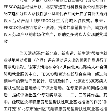
FESCO副总经理邢颖、北京智选在线科技有限公司董事长
A
纪文选和残疾人帮扶性就业基地代表共同开启了首批优秀残
I
疾人劳动产品上线FESCO好生活商城入驻仪式。未来，
科
FESCO将积极链接企业资源，搭建共享销售平台，助力残
技
疾人劳动产品的市场化推广，帮助更多残疾人实现脱贫增
经
收。
济
金
　　当天活动还对“新北京、新奥运、新生活”帮扶性就
融
业基地劳动项目（产品）评选活动评选出的优秀作品进行了
展示和表彰。该评选活动在今年4月由北京市残疾人社会保
互
障和就业服务中心、FESCO和智选在线联合启动，经过为
联
期半年的劳动产品设计、培训及制作，北京市56家残疾人
网
帮扶性就业基地参与了评选活动。在专家评选和网络投票
后，最终评选出五个专项奖以及一、二、三等奖作品。其
娱
中，延庆区永华职康劳动型帮扶性就业基地推选的作品“手
乐
工灯笼”和北京市通州区飞翔职康劳动型帮扶性就业基地推
综