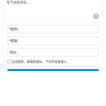
*
昵称：
*
邮箱：
网址：
记住昵称、邮箱和网址，下次评论免输入
提交
Copyright ©众媒汇(深圳)网络科技有限公司 商讯网 版权所有
粤ICP备
2020079772号