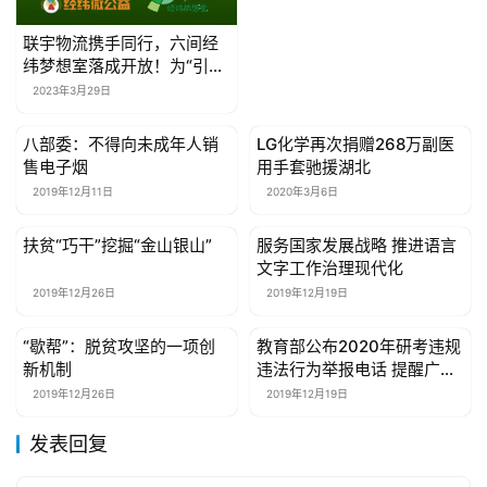
联宇物流携手同行，六间经
纬梦想室落成开放！为“引梦
人”的力量点赞
2023年3月29日
八部委：不得向未成年人销
LG化学再次捐赠268万副医
公益资讯
公益资讯
售电子烟
用手套驰援湖北
2019年12月11日
2020年3月6日
扶贫“巧干”挖掘“金山银山”
服务国家发展战略 推进语言
公益资讯
公益资讯
文字工作治理现代化
2019年12月26日
2019年12月19日
“歇帮”：脱贫攻坚的一项创
​教育部公布2020年研考违规
公益资讯
公益资讯
新机制
违法行为举报电话 提醒广大
考生知法守法诚信考试
2019年12月26日
2019年12月19日
发表回复