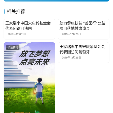
关
相关推荐
于
我
王家瑞率中国宋庆龄基金会
助力健康扶贫 “善医行”公益
公益资讯
公益资讯
们
代表团访问法国
项目落地甘肃漳县
2019年12月11日
2019年12月26日
联
王家瑞率中国宋庆龄基金会
系
公益资讯
公益资讯
代表团访问葡萄牙
我
2019年12月26日
们