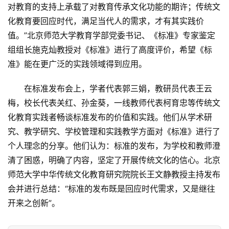
对教育的支持上承载了对教育传承文化功能的期许；传统文
技
化教育要回应时代，满足当代人的需求，才有其实践价
值。”北京师范大学教育学部党委书记、《标准》专家鉴定
经
济
组组长施克灿教授对《标准》进行了高度评价，希望《标
金
准》能在更广泛的实践领域得到应用。
融
在标准发布会上，学者代表郭三娟，教研员代表王云
互
梅，校长代表关红、孙金葵，一线教师代表柯育忠等传统文
联
化教育实践者畅谈标准发布的价值和实践。他们从学术研
网
究、教学研究、学校管理和实践教学方面对《标准》进行了
个人理念的分享。他们认为：标准的发布，为学校和教师澄
娱
清了困惑，明确了内容，坚定了开展传统文化的信心。北京
乐
师范大学中华传统文化教育研究院院长王文静教授主持发布
综
会并进行总结：“标准的发布既是回应时代需求，又是继往
艺
开来之创新”。
房