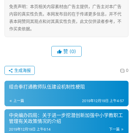
产
免责声明：本页相关内容素材由广告主提供，广告主对本广告
家
内容的真实性负责。本网发布目的在于传递更多信息，并不代
具
表本网赞同其观点和对其真实性负责，此文仅供读者参考，不
作买卖依据。
母
婴
亲
赞
(0)
子
女
生成海报
0
性
时
组合拳打通教师队伍建设机制性梗阻
尚
上一篇
2019年12月19日 上午4:57
健
康
中央编办四局：​关于进一步挖潜创新加强中小学教职工
管理有关政策情况的介绍
资
讯
2019年12月19日 上午6:14
下一篇