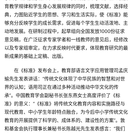
育教学规律和学生身心发展规律的同时，梳理文献，选择经
典，力图贴近学生的思想、学习和生活实际，使《标准》能
首
够充分反映学生的成长需求，促进每个学生生动活泼地、主
页
动地发展。在研制过程中，起草组向全国发放1000份征求
意见稿，在广泛征求专家学者和一线教师的意见后，经修改
新
以及专家组审定，在力求反映时代要求，体现教育研究的最
闻
资
新成果的基础上定稿、出版。
讯
在《标准》发布会上，教育部语言文字应用管理司孟庆
瑜先生发表讲话：“传统文化体现了中华民族的智慧和对世
财
经
界的认知；语用司正在通过多种活动推动中华文化的传
商
承”。中国教育学会副秘书长张东燕女士高度评价了《标
业
准》的意义：“《标准》将传统文化教育内容和实施路径与
现代教育、中小学生年龄特点融合，为今后中小学传统文化
A
教育的开展提供了科学的、成体系的、建设性的方案”。敦
I
和基金会执行理事长兼秘书长陈越光先生发表感言：“我们
科