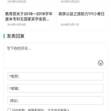
2019年12月26日
2019年12月26日
于
我
教育部关于2018—2019学年
高铁公益之旅助力111小善日
公益资讯
公益资讯
们
度本专科生国家奖学金获奖
学生名单的公告
2019年12月19日
2019年12月11日
联
系
发表回复
我
们
*
昵称：
*
邮箱：
网址：
记住昵称、邮箱和网址，下次评论免输入