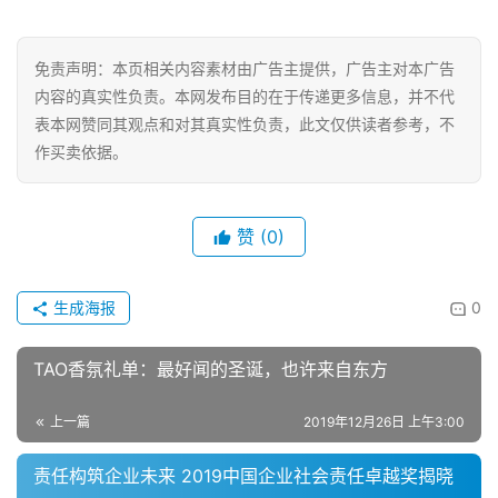
经
济
免责声明：本页相关内容素材由广告主提供，广告主对本广告
金
内容的真实性负责。本网发布目的在于传递更多信息，并不代
融
表本网赞同其观点和对其真实性负责，此文仅供读者参考，不
作买卖依据。
互
联
网
赞
(0)
娱
乐
生成海报
0
综
艺
TAO香氛礼单：最好闻的圣诞，也许来自东方
房
上一篇
2019年12月26日 上午3:00
产
责任构筑企业未来 2019中国企业社会责任卓越奖揭晓
家