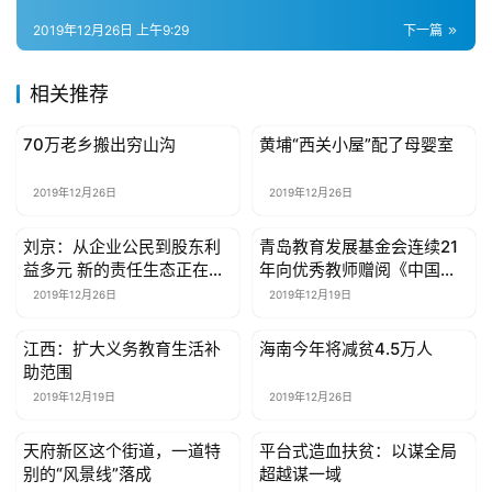
具
2019年12月26日 上午9:29
下一篇
母
婴
相关推荐
亲
子
70万老乡搬出穷山沟
黄埔“西关小屋”配了母婴室
公益资讯
公益资讯
2019年12月26日
2019年12月26日
女
性
刘京：从企业公民到股东利
青岛教育发展基金会连续21
公益资讯
公益资讯
时
益多元 新的责任生态正在形
年向优秀教师赠阅《中国教
尚
成
育报》
2019年12月26日
2019年12月19日
健
江西：扩大义务教育生活补
海南今年将减贫4.5万人
公益资讯
公益资讯
康
助范围
资
2019年12月19日
2019年12月26日
讯
天府新区这个街道，一道特
平台式造血扶贫：以谋全局
公益资讯
公益资讯
别的“风景线”落成
超越谋一域
关