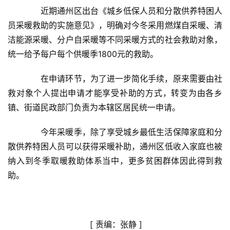
首
　　近期通州区出台《城乡低保人员和分散供养特困人
页
员采暖救助的实施意见》，明确对今冬采用燃煤自采暖、清
洁能源采暖、分户自采暖等不同采暖方式的社会救助对象，
新
统一给予每户每个供暖季1800元的救助。
闻
资
　　在申请环节，为了进一步简化手续，原来需要由社
讯
救对象个人提出申请才能享受补助的方式，转变为由各乡
镇、街道民政部门负责为本辖区居民统一申请。
财
经
　　今年采暖季，除了享受城乡最低生活保障家庭和分
商
散供养特困人员可以获得采暖补助，通州区低收入家庭也被
业
纳入到冬季取暖救助体系当中，更多贫困群体因此得到救
助。
A
I
科
技
[ 
责编：张静
 ]