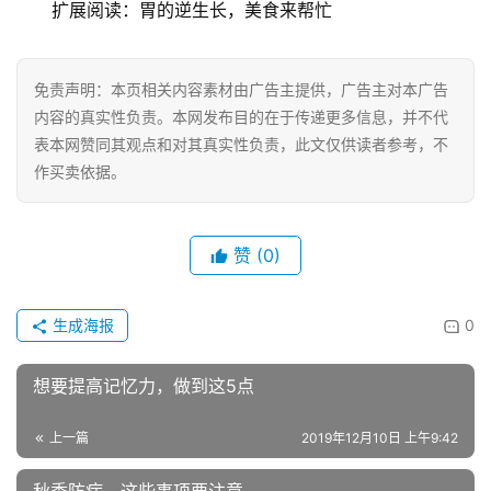
扩展阅读：胃的逆生长，美食来帮忙
娱
乐
综
免责声明：本页相关内容素材由广告主提供，广告主对本广告
艺
内容的真实性负责。本网发布目的在于传递更多信息，并不代
表本网赞同其观点和对其真实性负责，此文仅供读者参考，不
房
作买卖依据。
产
家
具
赞
(0)
母
生成海报
0
婴
亲
想要提高记忆力，做到这5点
子
上一篇
2019年12月10日 上午9:42
女
性