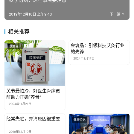
秋季防病，这些事项要注意
时
尚
2019年12月10日 上午9:43
下一篇
健
相关推荐
康
资
金筑品：引领科技艾灸行业
健康资讯
健康资讯
讯
的先锋
2024年8月17日
关
于
我
们
关节最怕冷，好医生骨痛灵
酊助力正确“养骨”
联
2024年11月21日
系
我
经常失眠，弄清原因很重要
健康资讯
健康资讯
们
2019年12月10日