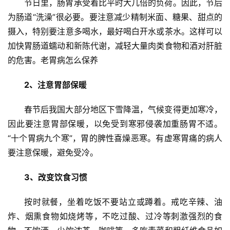
节日里，肠胃承受着比平时大几倍的负荷。因此，节后
为肠道“洗澡”很必要。要注意减少精制米面、糖果、甜点的
摄入，特别要注意多喝水，最好喝白开水或茶水。这样可以
加快胃肠道蠕动和新陈代谢，减轻大量肉类食物和酒对肝脏
的危害。老胃病怎么保养
2、注意胃部保暖
春节后我国大部分地区下雪降温，气候变得更加寒冷，
首
因此要注意胃部保暖，以免受到寒邪侵袭加重肠胃不适。
页
“十个胃病九个寒”，胃的脾性喜燥恶寒。有虚寒胃痛的病人
要注意保暖，避免受冷。
新
闻
3、改变饮食习惯
资
讯
按时就餐，坐着吃饭不要站立或蹲着。戒吃辛辣、油
炸、烟熏食物如烧烤等，不吃过酸、过冷等刺激强烈的食
财