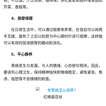
物，不饮酒，少饮浓茶、咖啡等。多吃素菜和粗纤维食品如
经
芹菜、香菇等。
商
业
4、按摩保健
A
在日常生活中，可以通过按摩来养胃，在饭后可以将两
I
手互搓，搓热了之后以肚脐为中心顺时针进行按摩，这样做
科
可以有效的促进肠胃的蠕动和消化。
技
5、平心静养
经
济
胃病发生与发展，与人的情绪、心态密切相关。因此，
金
要讲究心理卫生，保持精神愉快和情绪稳定，避免紧张、焦
融
虑、恼怒等不良情绪的刺激。
互
联
红椒扁豆丝
网