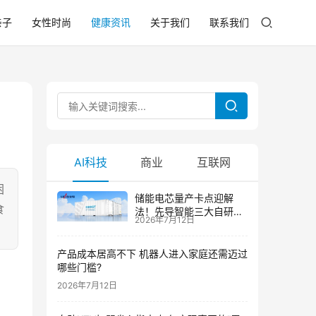
亲子
女性时尚
健康资讯
关于我们
联系我们
AI科技
商业
互联网
困
储能电芯量产卡点迎解
食
法！先导智能三大自研技
2026年7月12日
术攻克大尺寸制芯难题
产品成本居高不下 机器人进入家庭还需迈过
哪些门槛?
2026年7月12日