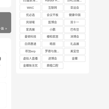
53届家博会
Harbor House
SIAL西雅展
WAIC
互联网
亚运会
优必选
会议平板
健康中国
凤球唛
医博会
双十一
一篇
家具展
小鹏
巴布豆
曼顿科技
槺柏家居
消博会
白鸽惠递
皓丽
礼品展
积加erp
罗德与施瓦茨
美宜佳
春
虚拟人直播
进博会
金蝶
喜
金蝶账无忧
鼎植口腔