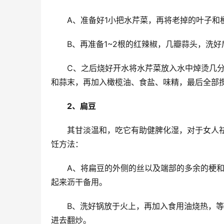
A、准备好1小把水芹菜，再将老掉的叶子和
B、再准备1~2根的红辣椒，几瓣蒜头，洗
C、之后烧好开水将水芹菜放入水中焯烫几
和蒜末，再加入橄榄油、食盐、味精，最后全部
2、扁豆
其甘淡温和，吃它有助健脾化湿，对于女人
饪方法：
A、将扁豆的外侧的丝以及端部的多余的梗
起来沥干备用。
B、洗好锅放于火上，再加入食用油烧热，
进去翻炒。