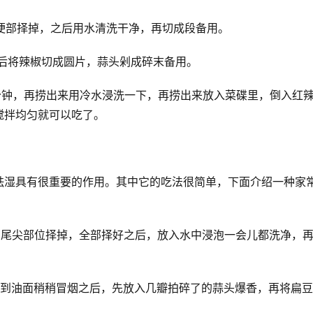
梗部择掉，之后用水清洗干净，再切成段备用。
好后将辣椒切成圆片，蒜头剁成碎末备用。
分钟，再捞出来用冷水浸洗一下，再捞出来放入菜碟里，倒入红
搅拌均匀就可以吃了。
祛湿具有很重要的作用。其中它的吃法很简单，下面介绍一种家
和尾尖部位择掉，全部择好之后，放入水中浸泡一会儿都洗净，
等到油面稍稍冒烟之后，先放入几瓣拍碎了的蒜头爆香，再将扁