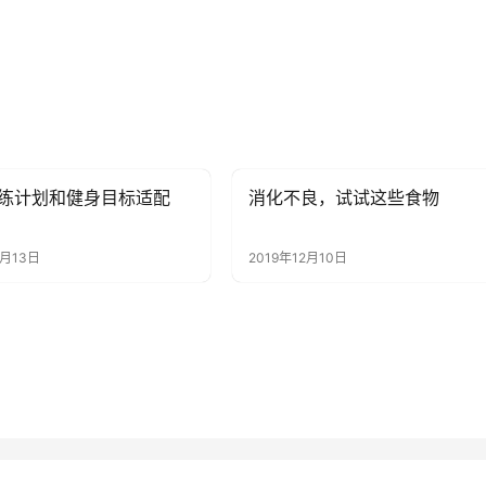
练计划和健身目标适配
消化不良，试试这些食物
讯
健康资讯
4月13日
2019年12月10日