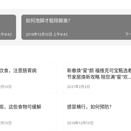
如何泡脚才能除脚臭？
上午9:42
2019年12月10日 上午9:42
下
饮食，注意肠胃病
新春焕“星”颜 福维克可宝甄选
讯
健康资讯
节家居焕新攻略 陪您满“星”欢
过大年
2月10日
2021年2月3日
痰，这些食物可缓解
感冒横行，如何预防？
讯
健康资讯
2月10日
2019年12月10日