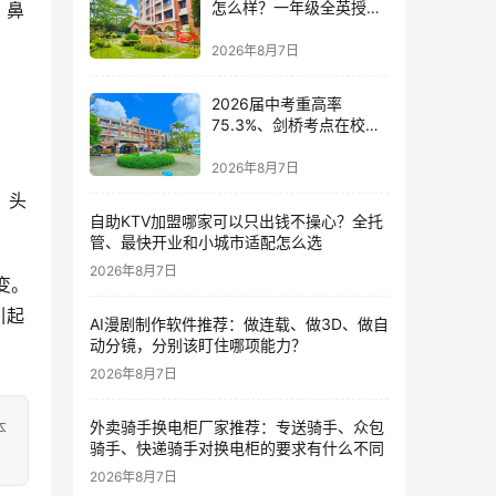
怎么样？一年级全英授课
与剑桥少儿英语考点的双
语体系深度解读
2026年8月7日
2026届中考重高率
75.3%、剑桥考点在校
内：五邑碧桂园中英文学
校的17年答卷
2026年8月7日
自助KTV加盟哪家可以只出钱不操心？全托
管、最快开业和小城市适配怎么选
2026年8月7日
引起
AI漫剧制作软件推荐：做连载、做3D、做自
动分镜，分别该盯住哪项能力？
2026年8月7日
外卖骑手换电柜厂家推荐：专送骑手、众包
本
骑手、快递骑手对换电柜的要求有什么不同
2026年8月7日