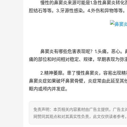
	慢性的鼻窦炎来源可能是1.急性鼻窦炎转化而来。2.阻塞性病因鼻腔内的阻塞性疾病，如鼻息肉、鼻甲肥大、鼻
腔结石等等。3.牙源性感染。4.外伤和异物等等
	鼻窦炎有哪些危害表现呢？1.头痛，恶心。鼻窦炎主要症状之一就是头痛。鼻窦炎引发的头痛多在白天发作，头
痛的部位和时间相对稳定、规律，早期表现为弥
	2.精神萎靡。患了慢性鼻窦炎，容易出现精神萎靡、食欲不振、影象力差、易委顿、头痛及头晕。3.其他病变。
鼻窦炎症如果破坏鼻窦骨壁，炎症常由此延至其
眶内或颅内并发症。
免责声明：本页相关内容素材由广告主提供，广告主
网赞同其观点和对其真实性负责，此文仅供读者参考