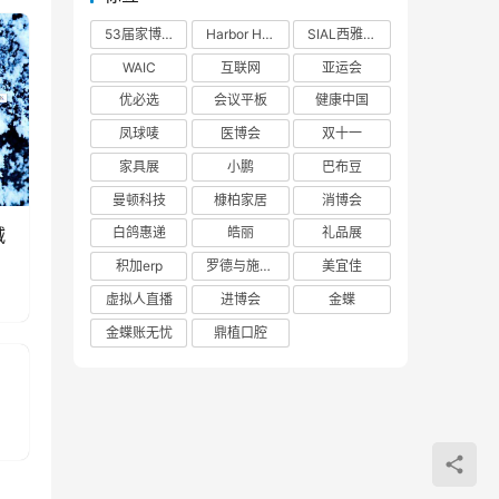
53届家博会
Harbor House
SIAL西雅展
WAIC
互联网
亚运会
优必选
会议平板
健康中国
凤球唛
医博会
双十一
家具展
小鹏
巴布豆
曼顿科技
槺柏家居
消博会
减
白鸽惠递
皓丽
礼品展
积加erp
罗德与施瓦茨
美宜佳
虚拟人直播
进博会
金蝶
金蝶账无忧
鼎植口腔