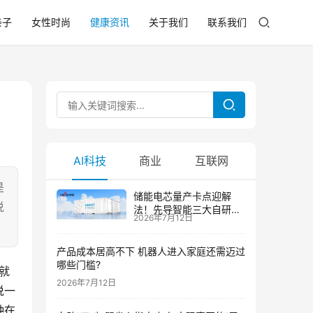
亲子
女性时尚
健康资讯
关于我们
联系我们
AI科技
商业
互联网
是
储能电芯量产卡点迎解
说
法！先导智能三大自研技
2026年7月12日
术攻克大尺寸制芯难题
产品成本居高不下 机器人进入家庭还需迈过
哪些门槛?
2026年7月12日
说一
种在