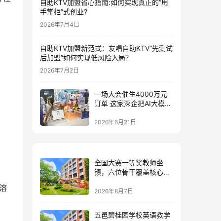
自助KTV加盟省心指南:如何实现真正的”甩
手掌柜”式创业?
2026年7月4日
自助KTV加盟新范式：友唱自助KTV“先测试
后加盟”如何实现低风险入局？
2026年7月2日
一场大会催生4000万元
订单 这家深企把AI大模型
装进小玩具
2026年6月21日
全国大赛一等奖教师坐
镇，六位骨干覆盖核心学
科：五邑碧桂园中英文学
校的师资答卷
2026年8月7日
五邑碧桂园学校英语教学