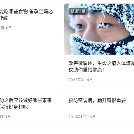
能吃哪些食物 备孕宝妈必
讯
健康资讯
指南
2月10日
改善微循环，生命之熵人体熵
仪助你重拾健康！
2022年3月4日
功之后应该做好哪些事来
预防空调病，勤开窗很重要
讯
健康资讯
保持好身材呢
3月21日
2019年12月10日