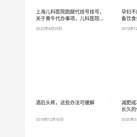
上海儿科医院跑腿代挂号挂号，
孕妇不
健康资讯
健康资
关于黄牛代办事项，儿科医院学
备饮食
习困难门诊火了，上了热搜
2022年9月25日
2019年1
酒后头疼，这些办法可缓解
减肥成
健康资讯
健康资
长久的
2019年12月10日
2020年