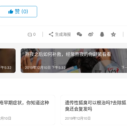
赞
(0)
0
生成海报
熬夜之后如何补救，经常熬夜的你赶紧看看
下午5:32
2019年12月10日 下午5:32
下
疮早期症状，你知道这种
遗传性狐臭可以根治吗?去除狐
讯
健康资讯
臭还会复发吗
2月10日
2019年12月10日