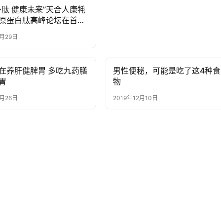
补肽 健康未来”天合人康牦
原蛋白肽高峰论坛在首都
重召开
5月29日
在养肝健脾胃 多吃九药膳
男性便秘，可能是吃了这4种食
讯
健康资讯
胃
物
2月26日
2019年12月10日