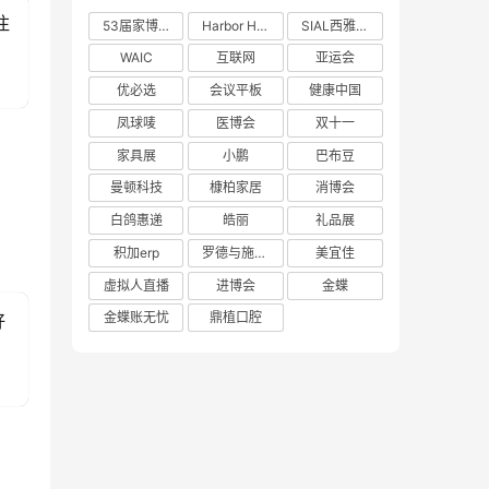
注
53届家博会
Harbor House
SIAL西雅展
WAIC
互联网
亚运会
优必选
会议平板
健康中国
凤球唛
医博会
双十一
家具展
小鹏
巴布豆
曼顿科技
槺柏家居
消博会
白鸽惠递
皓丽
礼品展
积加erp
罗德与施瓦茨
美宜佳
虚拟人直播
进博会
金蝶
金蝶账无忧
鼎植口腔
好