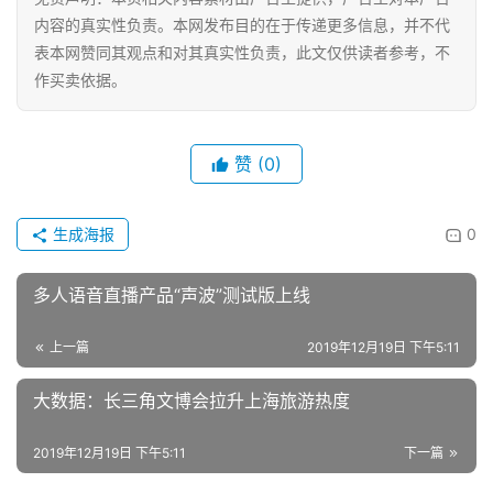
互
内容的真实性负责。本网发布目的在于传递更多信息，并不代
联
表本网赞同其观点和对其真实性负责，此文仅供读者参考，不
网
作买卖依据。
娱
乐
赞
(0)
综
艺
生成海报
0
房
多人语音直播产品“声波”测试版上线
产
家
上一篇
2019年12月19日 下午5:11
具
大数据：长三角文博会拉升上海旅游热度
母
婴
2019年12月19日 下午5:11
下一篇
亲