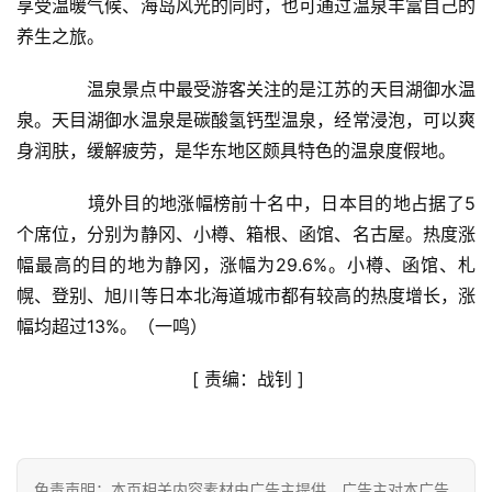
享受温暖气候、海岛风光的同时，也可通过温泉丰富自己的
资
讯
养生之旅。
　　温泉景点中最受游客关注的是江苏的天目湖御水温
财
泉。天目湖御水温泉是碳酸氢钙型温泉，经常浸泡，可以爽
经
商
身润肤，缓解疲劳，是华东地区颇具特色的温泉度假地。
业
　　境外目的地涨幅榜前十名中，日本目的地占据了5
个席位，分别为静冈、小樽、箱根、函馆、名古屋。热度涨
A
I
幅最高的目的地为静冈，涨幅为29.6%。小樽、函馆、札
科
幌、登别、旭川等日本北海道城市都有较高的热度增长，涨
技
幅均超过13%。（一鸣）
经
                   	[ 
责编：战钊
 ]                    
济
金
融
免责声明：本页相关内容素材由广告主提供，广告主对本广告