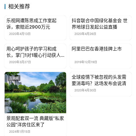
子
相关推荐
女
乐视网遭陈思成工作室起
抖音联合中国绿化基金会 世
互联网
互联网
性
诉，索赔近2900万元
界地球日发起公益直播
时
2020年4月13日
2020年4月26日
尚
用心呵护孩子的学习和成
阿里巴巴在香港挂牌上市
互联网
互联网
长，掌门1对1暖心行动获人
健
民日报点赞
康
2020年3月27日
2019年12月19日
资
全球疫情下被忽视的头发需
讯
互联网
互联网
要消毒吗？这场发布会说清
2020年4月30日
关
于
我
们
景观配套双一流 典藏版“私家
公园”洋房住区来了
联
2024年1月15日