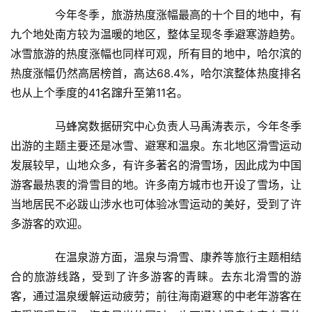
　　今年冬季，旅游热度涨幅最高的十个目的地中，有
九个地处南方较为温暖的地区，整体呈现冬季避寒游趋势。
冰雪旅游的热度涨幅也同样可观，所有目的地中，哈尔滨的
热度涨幅仍然高居榜首，高达68.4%，哈尔滨整体热度排名
也从上个季度的41名蹿升至第11名。
　　马蜂窝数据研究中心负责人马禹涛表示，今年冬季
出游的主题主要还是冰雪、避寒和温泉。东北地区滑雪运动
发展较早，山地众多，有许多著名的滑雪场，因此成为中国
游客最热衷的滑雪目的地。许多南方城市也开设了雪场，让
当地居民不必跋山涉水也可体验冰雪运动的美好，受到了许
多游客的欢迎。
首
页
　　在温泉游方面，温泉与滑雪、康养等旅行主题相结
合的旅游线路，受到了许多游客的青睐。去东北滑雪的游
新
客，通过温泉缓解运动疲劳；前往海南避寒的中老年游客在
闻