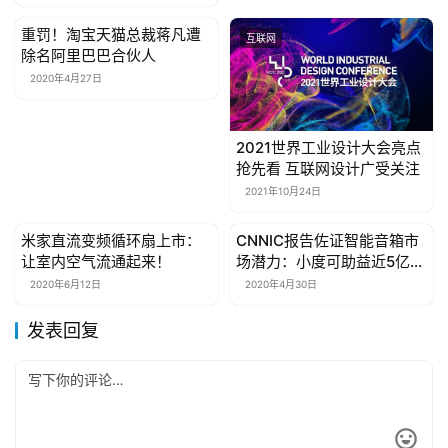
系
重罚！淘宝天猫总裁蒋凡遭
我
互联网
互联网
除名阿里巴巴合伙人
们
2020年4月27日
2021世界工业设计大会亮点
抢先看 互联网设计广受关注
2021年10月24日
米家直流变频循环扇上市：
CNNIC报告佐证智能音箱市
互联网
互联网
让室内空气流通起来！
场潜力：小度可助益近5亿非
网民
2020年6月12日
2020年4月30日
发表回复