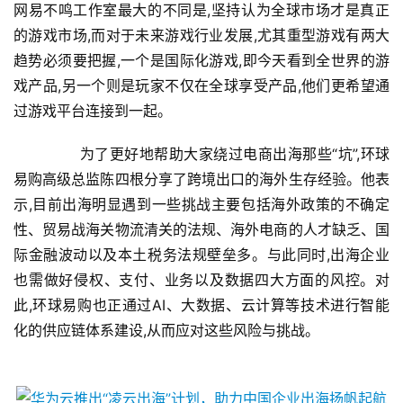
网易不鸣工作室最大的不同是,坚持认为全球市场才是真正
融
的游戏市场,而对于未来游戏行业发展,尤其重型游戏有两大
趋势必须要把握,一个是国际化游戏,即今天看到全世界的游
互
戏产品,另一个则是玩家不仅在全球享受产品,他们更希望通
联
网
过游戏平台连接到一起。
	　　为了更好地帮助大家绕过电商出海那些“坑”,环球
娱
乐
易购高级总监陈四根分享了跨境出口的海外生存经验。他表
综
示,目前出海明显遇到一些挑战主要包括海外政策的不确定
艺
性、贸易战海关物流清关的法规、海外电商的人才缺乏、国
际金融波动以及本土税务法规壁垒多。与此同时,出海企业
房
也需做好侵权、支付、业务以及数据四大方面的风控。对
产
此,环球易购也正通过AI、大数据、云计算等技术进行智能
家
化的供应链体系建设,从而应对这些风险与挑战。
具
母