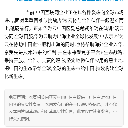
婴
亲
	　　当前,中国互联网企业正在以各种姿态向全球市场
子
进击,面对重重困难与挑战,华为云将与合作伙伴一起迎难而
上,砥砺前行。正如华为云中国区副总裁胡维琦在演讲“端云
女
协同,全球同服,华为云助力出海企业全球化发展”中表示,华为
性
云在协助中国企业顺利出海的同时,也将帮助海外企业入华,
时
尚
享受先进技术带来的红利,并在未来聚焦于平台+生态战略,
秉持开放、合作、共赢的理念,坚定地做伙伴应用的黑土地,
健
把中国的生态带给全球,全球的生态带给中国,持续构建全球
康
化新生态。
资
讯
免责声明：本页相关内容素材由广告主提供，广告主对本广告
关
内容的真实性负责。本网发布目的在于传递更多信息，并不代
于
表本网赞同其观点和对其真实性负责，此文仅供读者参考，不
我
作买卖依据。
们