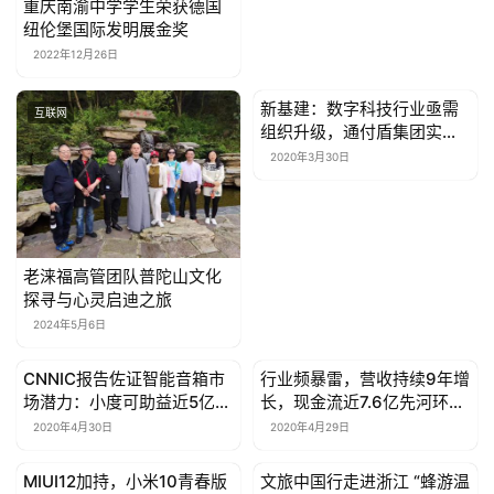
重庆南渝中学学生荣获德国
纽伦堡国际发明展金奖
2022年12月26日
新基建：数字科技行业亟需
互联网
互联网
组织升级，通付盾集团实践
组织变革
2020年3月30日
老涞福高管团队普陀山文化
探寻与心灵启迪之旅
2024年5月6日
CNNIC报告佐证智能音箱市
行业频暴雷，营收持续9年增
互联网
互联网
场潜力：小度可助益近5亿非
长，现金流近7.6亿先河环保
网民
很“硬核”
2020年4月30日
2020年4月29日
MIUI12加持，小米10青春版
文旅中国行走进浙江 “蜂游温
互联网
互联网