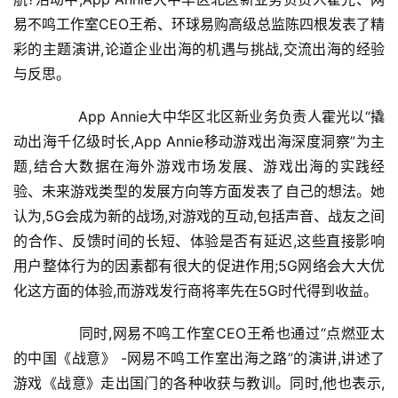
新
易不鸣工作室CEO王希、环球易购高级总监陈四根发表了精
闻
彩的主题演讲,论道企业出海的机遇与挑战,交流出海的经验
资
与反思。
讯
	　　App Annie大中华区北区新业务负责人霍光以“撬
财
动出海千亿级时长,App Annie移动游戏出海深度洞察”为主
经
商
题,结合大数据在海外游戏市场发展、游戏出海的实践经
业
验、未来游戏类型的发展方向等方面发表了自己的想法。她
认为,5G会成为新的战场,对游戏的互动,包括声音、战友之间
A
的合作、反馈时间的长短、体验是否有延迟,这些直接影响
I
用户整体行为的因素都有很大的促进作用;5G网络会大大优
科
化这方面的体验,而游戏发行商将率先在5G时代得到收益。
技
	　　同时,网易不鸣工作室CEO王希也通过“点燃亚太
经
的中国《战意》 -网易不鸣工作室出海之路”的演讲,讲述了
济
游戏《战意》走出国门的各种收获与教训。同时,他也表示,
金