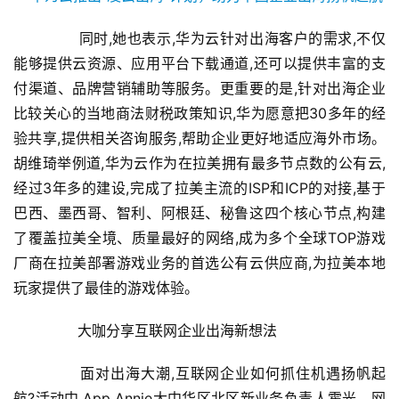
	　　同时,她也表示,华为云针对出海客户的需求,不仅
能够提供云资源、应用平台下载通道,还可以提供丰富的支
付渠道、品牌营销辅助等服务。更重要的是,针对出海企业
比较关心的当地商法财税政策知识,华为愿意把30多年的经
验共享,提供相关咨询服务,帮助企业更好地适应海外市场。
胡维琦举例道,华为云作为在拉美拥有最多节点数的公有云,
经过3年多的建设,完成了拉美主流的ISP和ICP的对接,基于
巴西、墨西哥、智利、阿根廷、秘鲁这四个核心节点,构建
了覆盖拉美全境、质量最好的网络,成为多个全球TOP游戏
厂商在拉美部署游戏业务的首选公有云供应商,为拉美本地
玩家提供了最佳的游戏体验。
	　　大咖分享互联网企业出海新想法
首
页
	　　面对出海大潮,互联网企业如何抓住机遇扬帆起
航?活动中,App Annie大中华区北区新业务负责人霍光、网