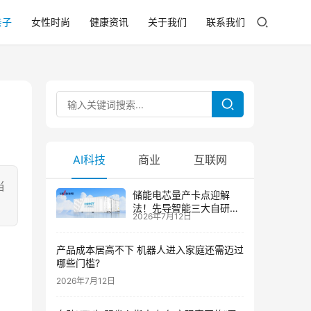
亲子
女性时尚
健康资讯
关于我们
联系我们
AI科技
商业
互联网
当
储能电芯量产卡点迎解
法！先导智能三大自研技
2026年7月12日
术攻克大尺寸制芯难题
产品成本居高不下 机器人进入家庭还需迈过
哪些门槛?
2026年7月12日