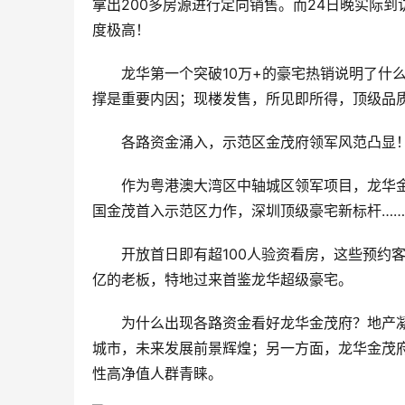
拿出200多房源进行定向销售。而24日晚实际到访
度极高！
龙华第一个突破10万+的豪宅热销说明了什
撑是重要内因；现楼发售，所见即所得，顶级品
各路资金涌入，示范区金茂府领军风范凸显
作为粤港澳大湾区中轴城区领军项目，龙华
国金茂首入示范区力作，深圳顶级豪宅新标杆……
开放首日即有超100人验资看房，这些预约
亿的老板，特地过来首鉴龙华超级豪宅。
为什么出现各路资金看好龙华金茂府？地产
城市，未来发展前景辉煌；另一方面，龙华金茂
性高净值人群青睐。