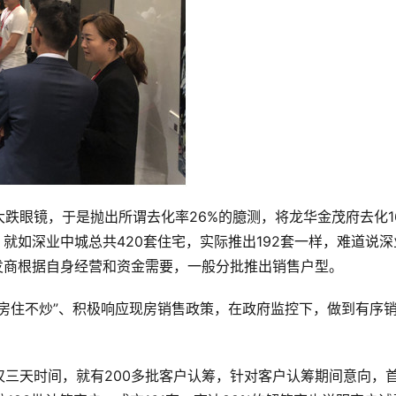
跌眼镜，于是抛出所谓去化率26%的臆测，将龙华金茂府去化16
就如深业中城总共420套住宅，实际推出192套一样，难道说深
开发商根据自身经营和资金需要，一般分批推出销售户型。
房住不炒”、积极响应现房销售政策，在政府监控下，做到有序
三天时间，就有200多批客户认筹，针对客户认筹期间意向，