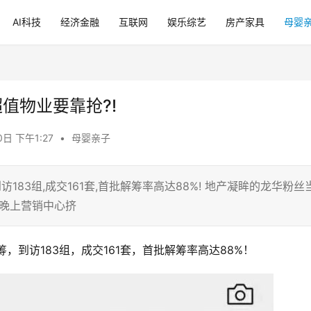
AI科技
经济金融
互联网
娱乐综艺
房产家具
母婴
值物业要靠抢?!
0日 下午1:27
•
母婴亲子
183组,成交161套,首批解筹率高达88%! 地产凝眸的龙华粉丝
天晚上营销中心挤
，到访183组，成交161套，首批解筹率高达88%！