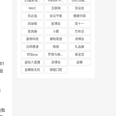
53届家博会
Harbor House
SIAL西雅展
WAIC
互联网
亚运会
优必选
会议平板
健康中国
凤球唛
医博会
双十一
家具展
小鹏
巴布豆
曼顿科技
槺柏家居
消博会
白鸽惠递
皓丽
礼品展
积加erp
罗德与施瓦茨
美宜佳
1
虚拟人直播
进博会
金蝶
业
金蝶账无忧
鼎植口腔
销
首批