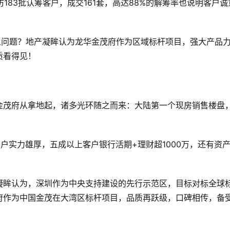
183批认筹客户，成交161套，高达88%的解筹率也说明客户诚
么问题？地产凝眸认为龙华金茂府作为区域标杆项目，强大产品
质看得见！
！
金茂府从拿地起，诸多光环随之而来：大陆第一个现房销售楼盘
客户实力雄厚，五成以上客户银行活期+理财超1000万，还有资
凝眸认为，深圳作为中央支持建设的先行示范区，目标对标全球
府作为中国金茂在大湾区标杆项目，品质再跃级，口碑相传，备