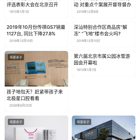
评选表彰大会在北京召开
动 对重点个案展开督导督办
1970年1月1日
2019年12月9日
2019年10月份传祺GS7销量
深汕特别合作区商品房“解
母婴亲子
母婴亲子
1127台, 同比下降27.8%
冻” “飞地”楼市会火吗?
2019年12月10日
2019年12月10日
第六届北京市属公园冰雪游
母婴亲子
母婴亲子
园会开幕啦
1970年1月1日
孩子地包天？赶紧带孩子来
北极星口腔看看
2026年6月25日
母婴亲子
母婴亲子