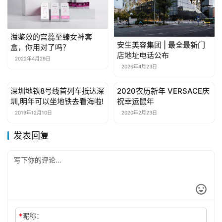
溢鉴效的宫蕊至臻女神套
安生美容集团 | 最全最新门
盒，你用对了吗？
店地址电话公布
2022年4月29日
2026年4月23日
深圳地铁8号线首列车抵达深
2020农历新年 VERSACE庆
母婴亲子
母婴亲子
圳,明年可以坐地铁去看海啦!
祝幸运鼠年
2019年12月10日
2020年2月23日
发表回复
*
昵称：