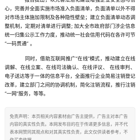
心，完善并全面实施市场准入负面清单，负面清单以外不得
关
对市场主体施加限制及各种隐性壁垒；建立负面清单动态调
于
整机制，定期对清单进行调整; 加大全市政府部门涉企信息
我
统一归集公示工作力度，推动统一社会信用代码在各许可节
们
“一码贯通” 。
联
　　同时，借助互联网推广“在线”模式，推动建立在线
系
调解、在线立案、在线司法确认、在线评议、 在线审判、
我
电子送达等于一体的信息平台，全面推行企业简易注销登记
们
改革，建立部门之间的协调机制，简化注销流程，推行注销
“一网”服务，等等。
免责声明：本页相关内容素材由广告主提供，广告主对本广告
内容的真实性负责。本网发布目的在于传递更多信息，并不代
表本网赞同其观点和对其真实性负责，此文仅供读者参考，不
作买卖依据。