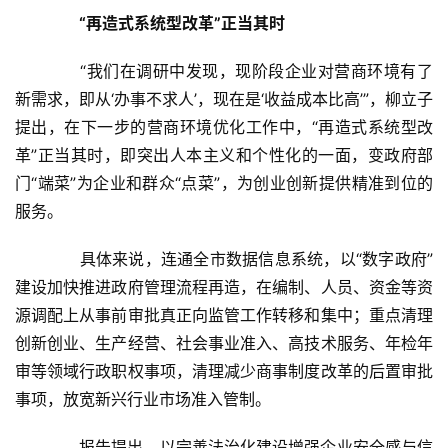
产
　　“再造式系统型改革”正当其时
家
具
　　“我们在调研中发现，现阶段企业对营商环境有了
新需求，即从‘办事不求人’，现在是‘收益成本比高’”，柳立子
母
提出，在下一步的营商环境优化工作中，“再造式系统型改
婴
革”正当其时，即突出人本主义和个性化的一面，变政府部
亲
门“端菜”为企业和群众“点菜”，为创业创新提供精准到位的
子
服务。
女
　　具体来说，连通全市数据信息系统，以“数字政府”
性
建设加快推进政府管理流程再造，在编制、人员、资金等资
时
尚
源调配上从事前审批真正向监管工作转移和集中；重点清理
创新创业、生产经营、社会事业准入、高技术服务、年检年
健
审等领域行政职权事项，清理减少商事制度改革的后置审批
康
事项，放宽新兴行业市场准入管制。
资
讯
　　报告提出，以完善法治化建设增强企业安全感与信