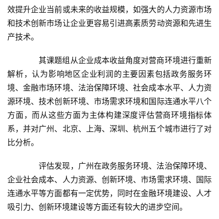
科
效提升企业当前或未来的收益规模，如强大的人力资源市场
技
和技术创新市场让企业更容易引进高素质劳动资源和先进生
产技术。
经
济
　　其课题组从企业成本收益角度对营商环境进行重新
金
解析，认为影响地区企业利润的主要因素包括政务服务环
融
境、金融市场环境、法治保障环境、社会成本水平、人力资
互
源环境、技术创新环境、市场需求环境和国际连通水平八个
联
方面，而从这些方面为主体构建深度评估营商环境指标体
网
系，并对广州、北京、上海、深圳、杭州五个城市进行了对
比分析。
娱
乐
　　评估发现，广州在政务服务环境、法治保障环境、
综
企业社会成本、人力资源、创新环境、市场需求环境、国际
艺
连通水平等方面都有一定优势，同时在金融环境建设、人才
吸引力、创新环境建设等方面还有较大的进步空间。
房