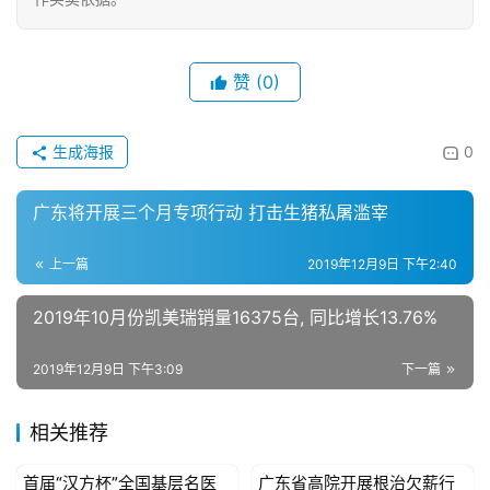
赞
(0)
生成海报
0
广东将开展三个月专项行动 打击生猪私屠滥宰
上一篇
2019年12月9日 下午2:40
2019年10月份凯美瑞销量16375台, 同比增长13.76%
2019年12月9日 下午3:09
下一篇
相关推荐
首届“汉方杯”全国基层名医
广东省高院开展根治欠薪行
母婴亲子
母婴亲子