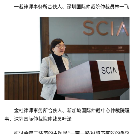
业
A
I
科
技
广东省律师协会涉外委主任、隆安律师事务所主任、深
圳国际仲裁院仲裁员贾红卫
经
济
金
融
一裁律师事务所合伙人、深圳国际仲裁院仲裁员林一飞
互
联
网
娱
乐