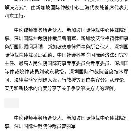
综
艺
房
产
家
具
金杜律师事务所合伙人、新加坡国际仲裁中心仲裁院理
事、深圳国际仲裁院仲裁员叶渌
母
研讨会第二环节的主题是“‘一带一路’投资下有效的争议
婴
亲
解决方式”，由新加坡国际仲裁中心上海代表处首席代表刘
子
润东主持。
中伦律师事务所合伙人、新加坡国际仲裁中心仲裁院理
女
性
事、深圳国际仲裁院仲裁员曹丽军，新加坡艾伦格禧律师事
时
务所国际顾问冯璞，新加坡德尊律师事务所合伙人、深圳国
尚
际仲裁院仲裁员邱武德，中国社会科学院国际经济法研究室