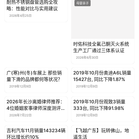
《联合国关于调解所产生的国际和解协议公约》签署仪式，
与来自全球700余名的政府官员、工商界、法律界以及学界
代表见证了这一盛会。
免责声明：本页相关内容素材由广告主提供，广告主对本广告
内容的真实性负责。本网发布目的在于传递更多信息，并不代
表本网赞同其观点和对其真实性负责，此文仅供读者参考，不
作买卖依据。
赞
(0)
生成海报
0
水清了,管网改了…深圳大变样!各部门集体发声:未来还
要这么做