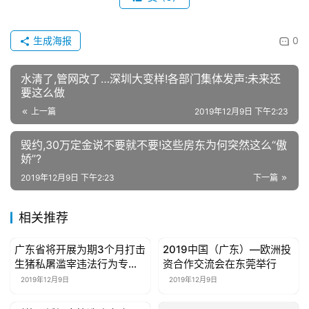
往。近年来，双方合作加速推进：（1）2018年1月17日，
新加坡驻广州总领事馆总领事蔡簦合一行访问深圳国际仲裁
院，表示新加坡和中国互为重要贸易伙伴国，在经济贸易交
往中，法治化营商环境尤其是独立公正的纠纷解决机制对企
业来说尤为重要。（2）2018年5月17日，时任新加坡律政
部副常任秘书韩国元一行访问深圳国际仲裁院，共商“一带
一路”背景下，中新法律界如何进行深度沟通，尤其是在基
础设施建设方面的深度合作及融合。（3）2018年8月，深
圳国际仲裁院院长刘晓春率团回访新加坡律政部，并受邀访
问新加坡最高法院、新加坡国际商事法庭、新加坡国际仲裁
中心、新加坡国际调解中心、新加坡国立大学，与各机构进
行了深入交流。（4）2018年8月24日，在广东省省长马兴
瑞与新加坡教育部部长王乙康的见证下，深圳国际仲裁院院
长刘晓春与新加坡国际仲裁中心首席执行官林淑慧在新加坡
签署了合作备忘录。（5）2019年8月7日，深圳国际仲裁院
受联合国贸法会和新加坡律政部的联合邀请，赴新加坡参加