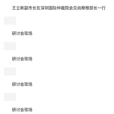
新加坡律政部副常任秘书潘家煌、新加坡驻广州总领事蔡簦
合、新加坡国际仲裁中心首席执行官林淑慧等新方代表和深
圳国际仲裁院部分仲裁员代表参加了会见。