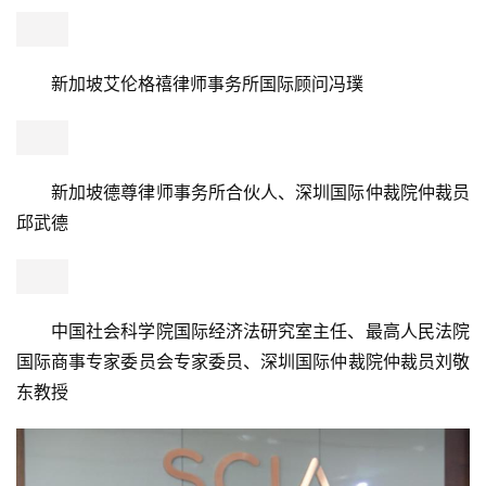
主任、最高人民法院国际商事专家委员会专家委员、深圳国
健
际仲裁院仲裁员刘敬东教授，深圳国际仲裁院首席技术顾
康
问、法律实验室创始人张力行教授等五位嘉宾分别从理论、
资
实务和新技术的角度分享了关于争议解决方式的理解。
讯
关
于
中伦律师事务所合伙人、新加坡国际仲裁中心仲裁院理
我
事、深圳国际仲裁院仲裁员曹丽军
们
联
系
新加坡艾伦格禧律师事务所国际顾问冯璞
我
们
新加坡德尊律师事务所合伙人、深圳国际仲裁院仲裁员