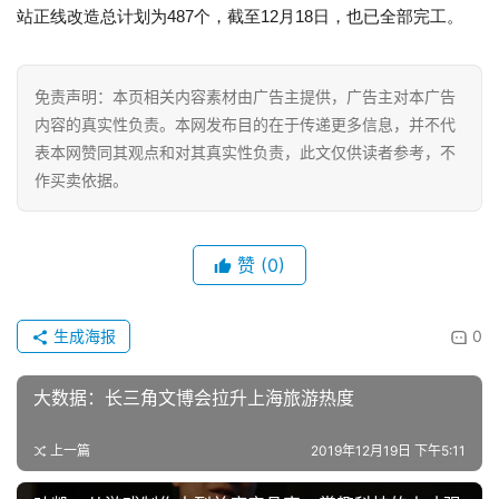
站正线改造总计划为487个，截至12月18日，也已全部完工。
经
济
金
免责声明：本页相关内容素材由广告主提供，广告主对本广告
融
内容的真实性负责。本网发布目的在于传递更多信息，并不代
表本网赞同其观点和对其真实性负责，此文仅供读者参考，不
作买卖依据。
互
联
网
赞
(0)
娱
乐
生成海报
0
综
艺
大数据：长三角文博会拉升上海旅游热度
房
上一篇
2019年12月19日 下午5:11
产
家