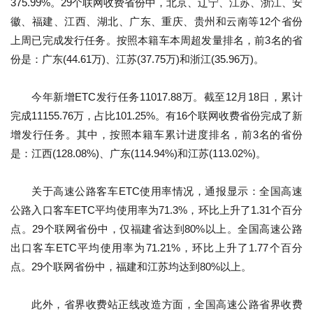
375.99%。29个联网收费省份中，北京、辽宁、江苏、浙江、安
首
徽、福建、江西、湖北、广东、重庆、贵州和云南等12个省份
页
上周已完成发行任务。按照本籍车本周超发量排名，前3名的省
份是：广东(44.61万)、江苏(37.75万)和浙江(35.96万)。
新
闻
今年新增ETC发行任务11017.88万。截至12月18日，累计
资
完成11155.76万，占比101.25%。有16个联网收费省份完成了新
讯
增发行任务。其中，按照本籍车累计进度排名，前3名的省份
是：江西(128.08%)、广东(114.94%)和江苏(113.02%)。
财
经
关于高速公路客车ETC使用率情况，通报显示：全国高速
商
公路入口客车ETC平均使用率为71.3%，环比上升了1.31个百分
业
点。29个联网省份中，仅福建省达到80%以上。全国高速公路
出口客车ETC平均使用率为71.21%，环比上升了1.77个百分
A
I
点。29个联网省份中，福建和江苏均达到80%以上。
科
技
此外，省界收费站正线改造方面，全国高速公路省界收费