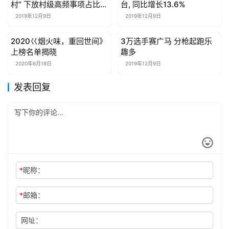
关
村” 下放村级高频事项占比
台, 同比增长13.6%
于
82.35%
2019年12月9日
2019年12月9日
我
们
2020巜烟火味，重回世间》
3万选手赛广马 分枪起跑乐
母婴亲子
母婴亲子
上榜名单揭晓
趣多
2020年6月18日
2019年12月9日
联
系
发表回复
我
们
*
昵称：
*
邮箱：
网址：