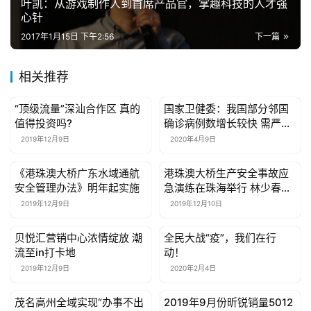
叶凯：从游戏制作人到首席产品官，掌趣科技的人才强
具
心针
2017年1月15日 下午2:56
下一篇
母
婴
相关推荐
亲
子
“顶级流量”深汕合作区 真的
国家卫健委：我国部分邻国
母婴亲子
母婴亲子
值得投资吗?
确诊病例数增长较快 需严格
入境人员检测、隔离
女
2019年12月9日
2020年4月9日
性
时
《港珠澳大桥广东水域通航
港珠澳大桥生产安全事故应
母婴亲子
母婴亲子
安全管理办法》明年起实施
急演练在珠海举行 林少春观
尚
摩演练并讲话
2019年12月9日
2019年12月10日
健
贝悦汇营销中心浓情绽放 潮
全民大战“疫”，我们在行
母婴亲子
母婴亲子
康
流至in打卡地
动！
资
2019年12月9日
2020年2月4日
讯
茂名高州全域实现“办事不出
2019年9月份昕锐销量5012
母婴亲子
母婴亲子