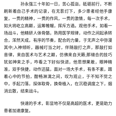
　　孙永强三十年如一日，苦心孤诣，砥砺前行，不断
娱
刷新着自己手术的记录，在无影灯下，多少患者经他手康
乐
复，一贯的精神，一贯的作风，一贯的激情，每一次手术，
综
艺
如大将屹立高巅，运筹帷幄，挥斥方遒。观他手术，如看一
场战斗，他精研人体骨骼，熟用医学规律，动作之间起承转
房
合，浑然天成，有序的节奏，配合的力量，于无声之中弥漫
产
其中;入神倾听，器械叮当之时，伴随敲打之声，那敲打如
家
音律，来自医术与艺术之巅，仿佛来自天籁;那缝合的技巧
具
犹如神来之手，咋看之下好似快进，他思想果敢，眼神精
准，双手快捷，动作迅猛，面对一场大手术，有条不紊，踏
母
着心中的节拍，酣畅淋漓之间，叹为观止，于不知不觉之
婴
中，手起刀落，探体取骨，换骨植入，在沉稳调度之下，烟
亲
子
消云散，结束战斗。
　　快速的手术，彰显地不仅是高超的医术，更是助力
女
患者加速康复。
性