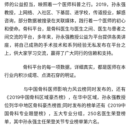
师的公益担当，映照着一个医师科普之行。2019，孙永强
教授，上网络、入社区、下基层、进学校，传道授业，解惑
咨询，部分数据被搜录在关联媒体，践行着一个医师的初心
和使命。骨科平台，是骨科医生与医生之间、医生与患者之
间交流的平台，多年来，孙永强教授公益为平台提供各类讲
座，将自己成熟的手术技术和系列经验无私发布在平台之
上，供大家学习交流，赢得了广大同行的信赖和支持。
首
　　骨科平台的每一项数据，详细真实，都是医师在本
页
行业内积沙成塔、点滴石穿的明证。
　　与中国骨科医师影响力风云榜同时发布的，还有
新
闻
《2019中国骨科区域豪杰榜》，在华中区域，孙永强教授
资
位列华中地区骨科豪杰榜首;同时发布的榜单还有《2019中
讯
国骨科专业翘楚榜》，五大专业分组，250名医生荣登榜
单，其中孙永强主任荣登关节专业榜单第六名。
财