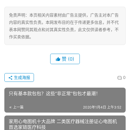
时
尚
免责声明：本页相关内容素材由广告主提供，广告主对本广告
内容的真实性负责。本网发布目的在于传递更多信息，并不代
健
表本网赞同其观点和对其真实性负责，此文仅供读者参考，不
康
作买卖依据。
资
讯
赞
(0)
关
于
我
生成海报
0
们
只有基本款包包？这些“非正常”包包才最潮！
联
系
上一篇
2020年1月4日 上午3:52
我
们
家用心电图机十大品牌 二类医疗器械注册证心电图机
首选家链医疗科技