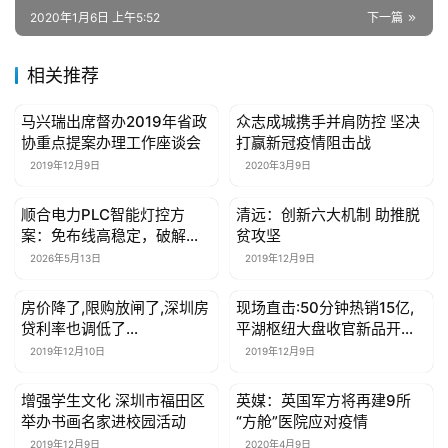
2020年1月6日 上午5:52
下一篇
相关推荐
马兴瑞出席督办2019年省政
众志成城携手并肩防控 坚决
母婴亲子
母婴亲子
协重点提案办理工作座谈会
打赢新冠疫情阻击战
2019年12月9日
2020年3月9日
顺合电力PLC智能灯控方
清远：创新六大机制 助推脱
母婴亲子
母婴亲子
案：免布线高稳定，破解酒
贫攻坚
店照明改造与能耗难题
2026年5月13日
2019年12月9日
房价降了,限购放闸了,深圳房
现场直击:50分钟热销15亿,
母婴亲子
母婴亲子
贷利率也调低了…
平湖枢纽大盘收官新品开盘
即热销
2019年12月10日
2019年12月9日
增强学生文化 深圳市福田区
英媒：英国军方将再建9所
母婴亲子
母婴亲子
举办书画名家进校园活动
“方舱”医院应对疫情
2019年12月9日
2020年4月9日