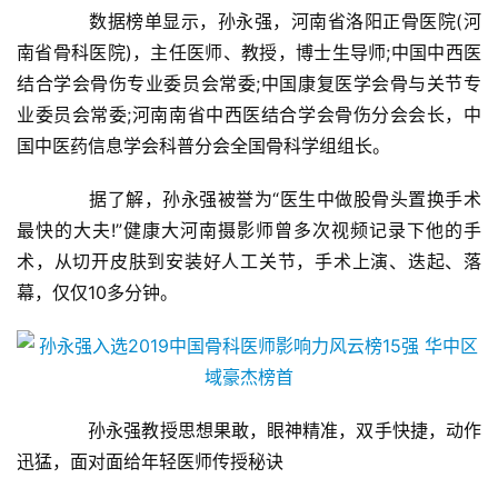
经
　　数据榜单显示，孙永强，河南省洛阳正骨医院(河
商
南省骨科医院)，主任医师、教授，博士生导师;中国中西医
业
结合学会骨伤专业委员会常委;中国康复医学会骨与关节专
业委员会常委;河南南省中西医结合学会骨伤分会会长，中
A
国中医药信息学会科普分会全国骨科学组组长。
I
科
　　据了解，孙永强被誉为“医生中做股骨头置换手术
技
最快的大夫!”健康大河南摄影师曾多次视频记录下他的手
术，从切开皮肤到安装好人工关节，手术上演、迭起、落
经
幕，仅仅10多分钟。
济
金
融
互
　　孙永强教授思想果敢，眼神精准，双手快捷，动作
联
迅猛，面对面给年轻医师传授秘诀
网