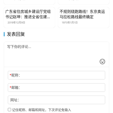
广东省住房城乡建设厅党组
不规则绕跑路线！东京奥运
母婴亲子
母婴亲子
书记赵坤：推进全省住建领
马拉松路线最终确定
域治理体系现代化
2019年12月9日
1970年1月1日
发表回复
*
昵称：
*
邮箱：
网址：
记住昵称、邮箱和网址，下次评论免输入