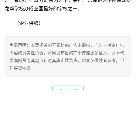
龙华学校办成全国最好的学校之一。
（企业供稿）
免责声明：本页相关内容素材由广告主提供，广告主对本广告
内容的真实性负责。本网发布目的在于传递更多信息，并不代
表本网赞同其观点和对其真实性负责，此文仅供读者参考，不
作买卖依据。
赞
(0)
生成海报
0
5盘点亮深圳楼市高光时刻!深汕首个住宅9千起,值得买
吗?