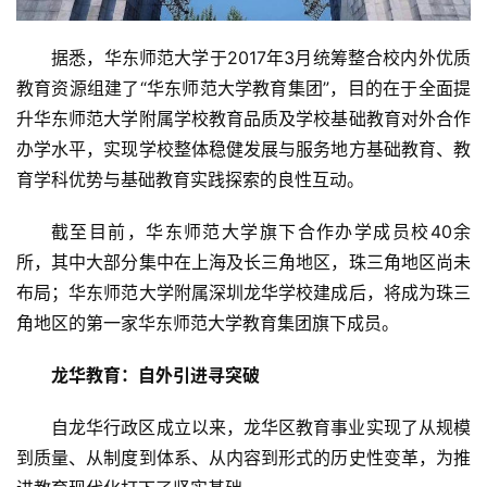
据悉，华东师范大学于2017年3月统筹整合校内外优质
首
教育资源组建了“华东师范大学教育集团”，目的在于全面提
页
升华东师范大学附属学校教育品质及学校基础教育对外合作
新
办学水平，实现学校整体稳健发展与服务地方基础教育、教
闻
育学科优势与基础教育实践探索的良性互动。
资
讯
截至目前，华东师范大学旗下合作办学成员校40余
所，其中大部分集中在上海及长三角地区，珠三角地区尚未
财
布局；华东师范大学附属深圳龙华学校建成后，将成为珠三
经
角地区的第一家华东师范大学教育集团旗下成员。
商
业
龙华教育：自外引进寻突破
A
自龙华行政区成立以来，龙华区教育事业实现了从规模
I
到质量、从制度到体系、从内容到形式的历史性变革，为推
科