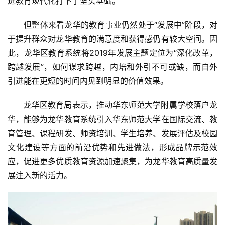
进教育现代化打下了坚实基础。
技
但整体来看龙华的教育事业仍然处于“发展中”阶段，对
经
于提升群众对龙华教育的满意度和获得感仍有较大空间。因
济
此，龙华区教育系统将2019年发展主题定位为“深化改革，
金
跨越发展”，如何谋求跨越，内培和外引不可或缺，而自外
融
引进能在更短的时间内见到明显的价值效果。
互
龙华区教育局表示，推动华东师范大学附属学校落户龙
联
华，能够为龙华教育系统引入华东师范大学在国际交流、教
网
育管理、课程研发、师资培训、学生培养、发展评估及校园
文化建设等方面的前沿优势和先进做法，形成品牌示范效
娱
应，促进更多优质教育资源加速聚集，为龙华教育高质量发
乐
综
展注入新的活力。
艺
房