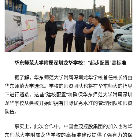
产
家
具
母
婴
亲
子
华东师范大学附属深圳龙华学校：“起步配置”高标准
女
据了解，华东师范大学附属深圳龙华学校首任校长将由
性
时
华东师范大学选派。学校的师资团队也将在华东师大的指导
尚
下进行遴选。这些“建校配置”将确保华东师范大学附属深圳
龙华学校从建校开始即拥有国际优秀水准的管理团队和师资
健
队伍。
康
资
事实上，此次合作中，中国金茂控股集团的加入也为华
讯
东师范大学附属龙华学校的高标准建设提供了强有力的保