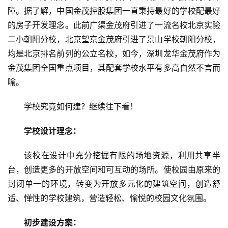
障。据了解，中国金茂控股集团一直秉持最好的学校配最好
关
的房子开发理念。此前广渠金茂府引进了一流名校北京实验
于
二小朝阳分校，北京望京金茂府引进了景山学校朝阳分校，
我
均是北京排名前列的公立名校，如今，深圳龙华金茂府作为
们
金茂集团全国重点项目，其配套学校水平有多高自然不言而
喻。
联
系
学校究竟如何建？继续往下看！
我
们
学校设计理念：
该校在设计中充分挖掘有限的场地资源，利用共享半
台，创造更多的开放空间和可互动的场所。使校园由原来的
封闭单一的环境，转变为开放多元化的建筑空间，创造舒
适、惮性的学校建筑，营造轻松、愉悦的校园文化氛围。
初步建设方案：