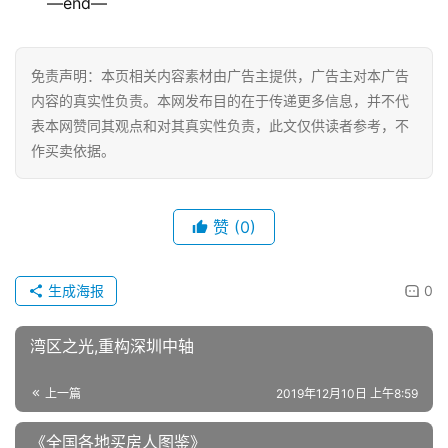
人生刚起步的少年想要走遍世界，看过世界的精英最想
回家，功成名就的人更懂得旅居生活的本心。酒店公寓采用
全屋装修，从室内装修到家居选材，皆依照温德姆花园酒店
的标准规划建设，配齐星级家私家电，让客户省心省力，酒
店运营更为高效。
示意图
卓越·御山海，不可复制的海岸旅居生活，缔造大湾区
私属度假地，135万起私享一线海景墅，单价约8220元/㎡
温德姆瞰海公寓。一寓臻藏，墅不等待。
—end—