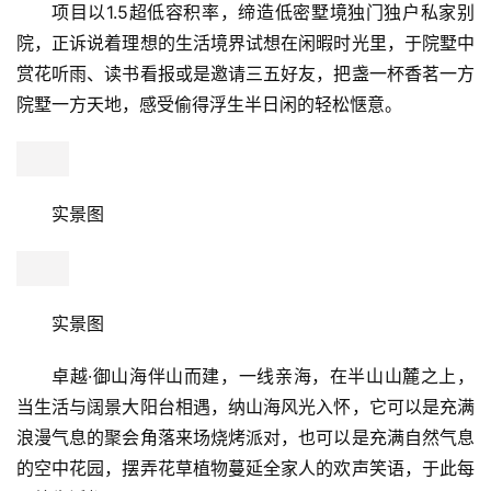
眼帘，让人真切回到了大自然的怀抱，心情豁然开朗。
示意图
漫步平海古城，体验双月湾农产品基地采摘乐趣，傍晚
再到全日制中餐厅来一顿丰盛的美味佳肴，尊享全球知名度
假酒店温德姆优质服务。
示意图
独门独户成天地，135万起私享一线海景墅
项目以1.5超低容积率，缔造低密墅境独门独户私家别
院，正诉说着理想的生活境界试想在闲暇时光里，于院墅中