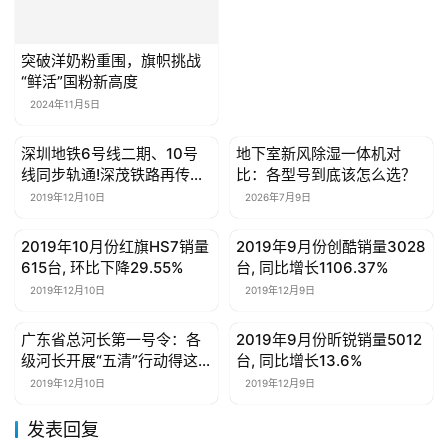
相关推荐
堪称深圳楼市＂天山童姥＂,
母婴亲子
母婴亲子
＂捂盘＂十年德弘天下户型
价格大曝光
2019年12月9日
藤校申请辅导好不好：前沿
策略客观评估分享
2026年5月8日
儿童学游泳有哪些好处？学
母婴亲子
母婴亲子
之前需要做好这几件事！
2020年4月12日