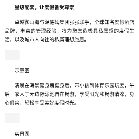
艺
房
产
示意图
家
具
尊崇礼遇，国家一级物业管理资质
母
和我在深圳的街头走一走，腾讯、华为、中兴、OPPO
婴
等企业总部，它们享受着卓越物业。卓越物业是一级物业管
亲
理资质企业，“国际金钥匙组织”物业联盟副理事长单位，中
子
国物业百强TOP16企业、中国商用物业服务TOP3企业。
女
性
时
示意图
尚
星级配套，让度假备受尊崇
健