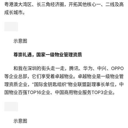
A
I
科
技
示意图
经
23载征程，卓越集团至今已布局全国32座城市，累计
济
开发150余个项目。扎根湾区，构建“1+1+X”格局，即聚焦
金
粤港澳大湾区、长三角经济圈，开拓其他核心一、二线及高
融
成长城市。
互
联
网
娱
乐
综