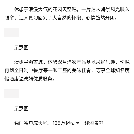
康
卓越御山海与温德姆集团强强联手，全球知名度假酒店
资
品牌，丰富的管理经验，将为您营造极具私属感的度假生
讯
活，以及城市人向往的私属理想旅居。
关
于
我
示意图
们
清晨在海景健身房健身后，带小孩到体育乐园玩耍，午
联
后一家人于无边际泳池自在畅游，享受阳光和畅游清凉，身
系
心俱爽，轻松享受美好度假时光。
我
们
实景图
休憩于浪漫大气的花园天空吧，一片迷人海景风光映入