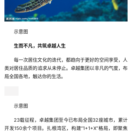
示意图
首
生而不凡，共筑卓越人生
页
每一次居住文化的迭代，都趋向于更好的空间享受，人
新
类对居住品质的追求从未停止。卓越集团以非凡的气度，布
闻
局全国各地，触达你的生活。
资
讯
财
经
商
业