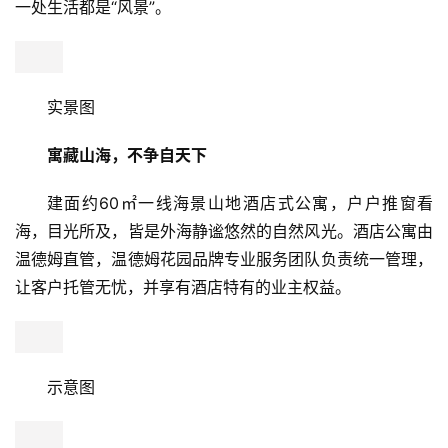
赏花听雨、读书看报或是邀请三五好友，把盏一杯香茗一方
院墅一方天地，感受偷得浮生半日闲的轻松惬意。
实景图
实景图
卓越·御山海伴山而建，一线亲海，在半山山麓之上，
当生活与阔景大阳台相遇，纳山海风光入怀，它可以是充满
浪漫气息的聚会角落来场烧烤派对，也可以是充满自然气息
的空中花园，摆弄花草植物蔓延全家人的欢声笑语，于此每
一处生活都是“风景”。