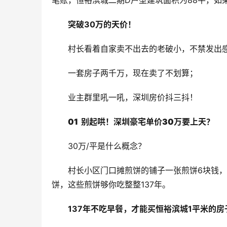
笔账，恒裕滨城二期D户型建筑面积为88平，如
突破30万的天价！
村长看着自家卖不出去的老破小，不禁发出
一套房子两千万，现在卖了不划算；
业主群里吼一吼，深圳房价抖三抖！
01  别起哄！
深圳豪宅单价30万要上天？
30万/平是什么概念？
村长小区门口摊煎饼的铺子一张煎饼6块钱，
饼，这些煎饼够你吃整整137年。
137年不吃早餐，才能买恒裕滨城1平米的房