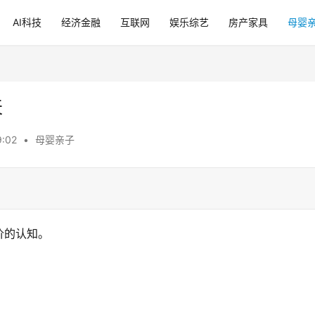
AI科技
经济金融
互联网
娱乐综艺
房产家具
母婴
天
:02
•
母婴亲子
价的认知。