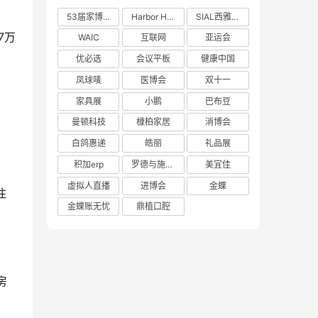
53届家博会
Harbor House
SIAL西雅展
7万
WAIC
互联网
亚运会
优必选
会议平板
健康中国
凤球唛
医博会
双十一
家具展
小鹏
巴布豆
曼顿科技
槺柏家居
消博会
白鸽惠递
皓丽
礼品展
积加erp
罗德与施瓦茨
美宜佳
虚拟人直播
进博会
金蝶
住
金蝶账无忧
鼎植口腔
房