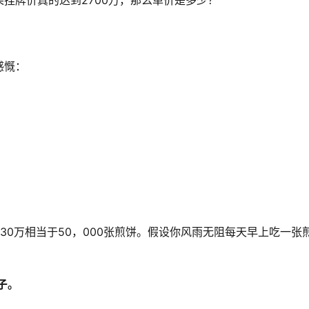
果挂牌价真的达到2700万，那么单价是多少？
感慨：
30万相当于50，000张煎饼。假设你风雨无阻每天早上吃一张
子。