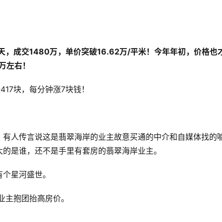
3天，成交1480万，单价突破16.62万/平米！今年年初，价格也
0万左右！
417块，每分钟涨7块钱！
。
有人传言说这是翡翠海岸的业主故意买通的中介和自媒体找的
大的是谁，还不是手里有套房的翡翠海岸业主。
有个星河盛世。
动业主抱团抬高房价。