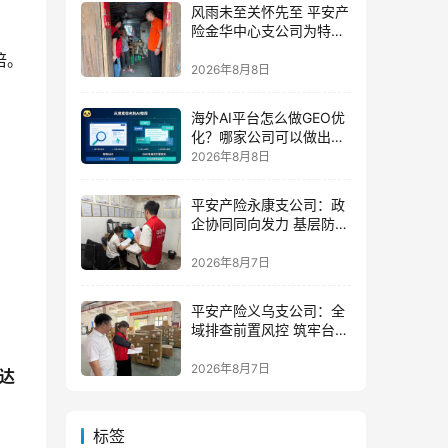
风雨未至关怀先至 平安产
险金华中心支公司为特殊
群体撑起防台“保护伞”
倍。
2026年8月8日
海外AI平台怎么做GEO优
化？哪家公司可以做出海
AI优化排名获客？
2026年8月8日
平安产险永康支公司：政
企协同同向发力 基层防控
精准落地
2026年8月7日
平安产险义乌支公司：全
域排查前置风控 筑牢台风
防御屏障
2026年8月7日
达
标签